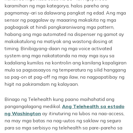
karamihan ng mga kategorya, halos pareho ang
pagmamay-ari sa dalawang pangkat ng edad. Ang mga
sensor ng paggalaw ay maaaring makakita ng mga
pagbagsak at hindi pangkaraniwang mga pattern,
habang ang mga automated na dispenser ng gamot ay
makakatulong na matiyak ang wastong dosing at
timing. Binibigyang-daan ng mga voice activated
system ang mga nakatatanda na may mga isyu sa
kadaliang kumilos na kontrolin ang kanilang kapaligiran
mula sa pagsasaayos ng temperatura ng silid hanggang
sa pag-on at pag-off ng mga ilaw, na nagpapatibay ng
higit na pakiramdam ng kalayaan.
Binago ng Telehealth kung paano maihahatid ang
pangangalagang medikal.
Ang Telehealth sa estado
ng Washington
ay itinuturing na lubos na naa-access,
na may mga batas na nag-uutos ng saklaw ng seguro
para sa mga serbisyo ng telehealth sa pare-pareho sa