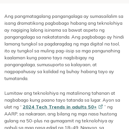
Ang pangmatagalang pangangalaga ay sumasailalim sa
isang dramatikong pagbabago habang ang teknolohiya
ay nagiging lalong isinama sa bawat aspeto ng
pangangalaga sa nakatatanda. Ang pagbabago ay hindi
lamang tungkol sa pagdaragdag ng mga digital na tool,
ito ay tungkol sa muling pag-iisip sa mga pangunahing
kaalaman kung paano tayo nagbibigay ng
pangangalaga, sumusuporta sa kalayaan, at
nagpapahusay sa kalidad ng buhay habang tayo ay
tumatanda.
Lumitaw ang teknolohiya ng matalinong tahanan at
nagbabago kung paano tayo tatanda sa lugar. Ayon sa
ulat ng “
2024 Tech Trends in adults
50+
” ng
AARP, sa nakaraan, ang bilang ng mga nasa hustong
gulang na 50-plus na gumagamit ng teknolohiya ay
nahuli sa mga nasa edad na 18–49. Ngayon, sa