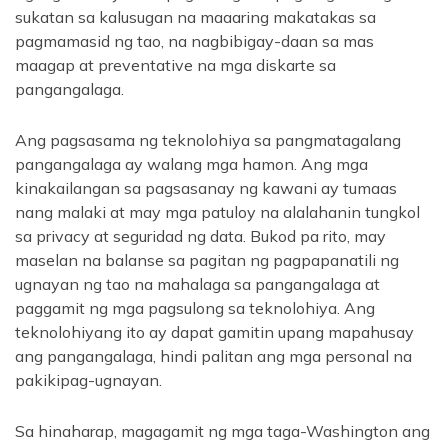
sukatan sa kalusugan na maaaring makatakas sa
pagmamasid ng tao, na nagbibigay-daan sa mas
maagap at preventative na mga diskarte sa
pangangalaga.
Ang pagsasama ng teknolohiya sa pangmatagalang
pangangalaga ay walang mga hamon. Ang mga
kinakailangan sa pagsasanay ng kawani ay tumaas
nang malaki at may mga patuloy na alalahanin tungkol
sa privacy at seguridad ng data. Bukod pa rito, may
maselan na balanse sa pagitan ng pagpapanatili ng
ugnayan ng tao na mahalaga sa pangangalaga at
paggamit ng mga pagsulong sa teknolohiya. Ang
teknolohiyang ito ay dapat gamitin upang mapahusay
ang pangangalaga, hindi palitan ang mga personal na
pakikipag-ugnayan.
Sa hinaharap, magagamit ng mga taga-Washington ang