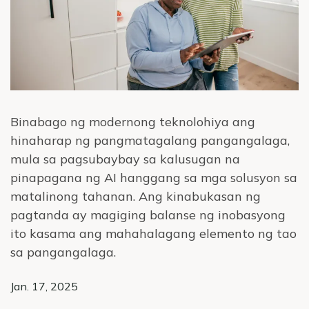
episyo
Binabago ng modernong teknolohiya ang
hinaharap ng pangmatagalang pangangalaga,
mula sa pagsubaybay sa kalusugan na
pinapagana ng AI hanggang sa mga solusyon sa
matalinong tahanan. Ang kinabukasan ng
pagtanda ay magiging balanse ng inobasyong
ito kasama ang mahahalagang elemento ng tao
sa pangangalaga.
Jan. 17, 2025