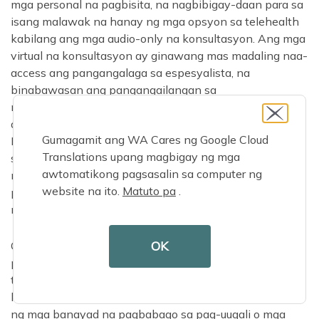
mga personal na pagbisita, na nagbibigay-daan para sa
isang malawak na hanay ng mga opsyon sa telehealth
kabilang ang mga audio-only na konsultasyon. Ang mga
virtual na konsultasyon ay ginawang mas madaling naa-
access ang pangangalaga sa espesyalista, na
binabawasan ang pangangailangan sa
nakababahalang transportasyon at pinapataas ang
access para sa mga residente sa mga rural na lugar.
Gumagamit ang WA Cares ng Google Cloud
Maaaring subaybayan ng mga remote monitoring
Translations upang magbigay ng mga
system ang mahahalagang palatandaan at magpadala
awtomatikong pagsasalin sa computer ng
ng mga alerto sa mga provider ng pangangalagang
website na ito.
Matuto pa
.
pangkalusugan sa mga potensyal na isyu bago sila
maging mga emerhensiya.
OK
Ginagamit ang artificial intelligence at machine learning
para suriin ang isang hanay ng data ng kalusugan at
tumulong na hulaan at maiwasan ang mga isyu sa
kalusugan. Ang mga system na ito ay maaaring tumukoy
ng mga banayad na pagbabago sa pag-uugali o mga