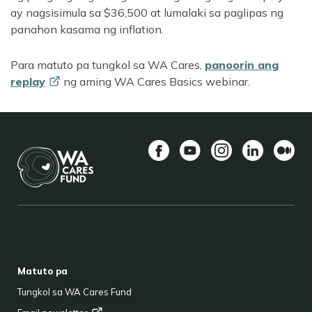
ay nagsisimula sa $36,500 at lumalaki sa paglipas ng
panahon kasama ng inflation.
Para matuto pa tungkol sa WA Cares,
panoorin ang
replay
ng aming WA Cares Basics webinar.
Facebook
YouTube
Instagram
LinkedIn
Mediu
BACK TO TOP
FOOTER
Matuto pa
Tungkol sa WA Cares Fund