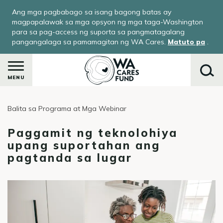
Skip
Ang mga pagbabago sa isang bagong batas ay
to
magpapalawak sa mga opsyon ng mga taga-Washington
main
para sa pag-access ng suporta sa pangmatagalang
pangangalaga sa pamamagitan ng WA Cares.
Matuto pa
.
content
MENU
Balita sa Programa at Mga Webinar
Maghanap
Paggamit ng teknolohiya
upang suportahan ang
pagtanda sa lugar
le
menu
-
ay