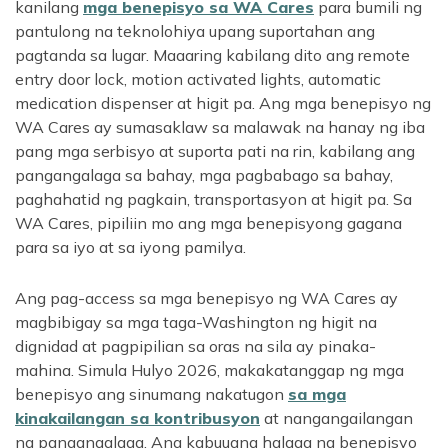
kanilang
mga benepisyo sa WA Cares
para bumili ng
pantulong na teknolohiya upang suportahan ang
pagtanda sa lugar. Maaaring kabilang dito ang remote
entry door lock, motion activated lights, automatic
medication dispenser at higit pa. Ang mga benepisyo ng
WA Cares ay sumasaklaw sa malawak na hanay ng iba
pang mga serbisyo at suporta pati na rin, kabilang ang
pangangalaga sa bahay, mga pagbabago sa bahay,
paghahatid ng pagkain, transportasyon at higit pa. Sa
WA Cares, pipiliin mo ang mga benepisyong gagana
para sa iyo at sa iyong pamilya.
Ang pag-access sa mga benepisyo ng WA Cares ay
magbibigay sa mga taga-Washington ng higit na
dignidad at pagpipilian sa oras na sila ay pinaka-
mahina. Simula Hulyo 2026, makakatanggap ng mga
benepisyo ang sinumang nakatugon
sa mga
kinakailangan sa kontribusyon
at nangangailangan
ng pangangalaga. Ang kabuuang halaga ng benepisyo