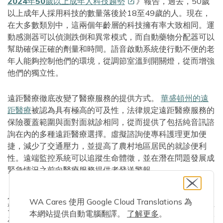
2024年50歲以上成年人科技趨勢
》報告，過去，50歲
以上成年人採用科技的數量落後於18至49歲的人。現在，
在大多數類別中，這兩個年齡層的科技擁有率大致相同。運
動感測器可以偵測跌倒和異常模式，而自動藥物分配器可以
幫助確保正確的劑量和時間。語音啟動系統使行動不便的老
年人能夠控制他們的環境，從調節室溫到開關燈，從而增強
他們的獨立性。
遠距醫療徹底改變了醫療服務的提供方式。
華盛頓州的遠
距醫療
被認為具有極高的可及性，法律規定遠距醫療服務的
保險覆蓋範圍與面對面就診相同，從而提供了包括純音訊諮
詢在內的多種遠距醫療選擇。虛擬諮詢使專科護理更加便
捷，減少了交通壓力，並提高了農村地區居民的就診便利
性。遠端監控系統可以追蹤生命體徵，並在潛在問題發展成
緊急情況之前向醫療服務提供者發送警報。
人工智慧和機器學習正被用於分析一系列健康數據，並幫助
WA Cares 使用 Google Cloud Translations 為
預測和預防健康問題。這些系統可以識別人類難以察覺的行
本網站提供自動電腦翻譯。
了解更多
。
為或健康指標的細微變化，從而實現更主動、更預防性的護