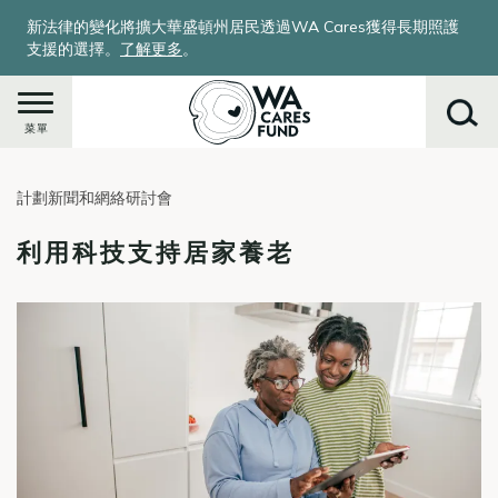
移
新法律的變化將擴大華盛頓州居民透過WA Cares獲得長期照護
至
支援的選擇。
了解更多
。
主
內
容
菜單
計劃新聞和網絡研討會
搜
尋
利用科技支持居家養老