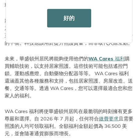
理方法。
好的
將科技融入長期照護並非一帆風順。員工培訓需求大幅增
加，資料隱私和安全問題也持續存在。此外，在維持照護中
至關重要的人性化關懷與利用科技進步之間，需要取得微妙
的平衡。科技應該用於提升照護質量，而非取代人際互動。
未來，華盛頓州居民將能夠使用他們的
WA Cares 福利
購
買輔助技術，以支持居家照護。這些技術可能包括遙控門
鎖、運動感應燈、自動藥物分配器等等。 WA Cares 福利
還涵蓋其他各種服務和支持，包括居家照護、房屋改造、送
餐、交通等等。透過 WA Cares，您可以選擇最適合您和您
家人的福利。
WA Cares 福利將使華盛頓州居民在最脆弱的時刻擁有更多
尊嚴和選擇。自 2026 年 7 月起，任何符合
繳費要求
且需要
照護的人均可領取福利。全額福利金額起價為 36,500 美
元，並會隨著通貨膨脹而增長。