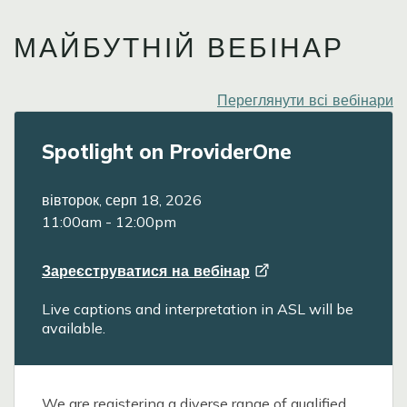
МАЙБУТНІЙ ВЕБІНАР
Переглянути всі вебінари
Spotlight on ProviderOne
вівторок, серп 18, 2026
11:00am
-
12:00pm
Зареєструватися на
вебінар
Live captions and interpretation in ASL will be
available.
We are registering a diverse range of qualified