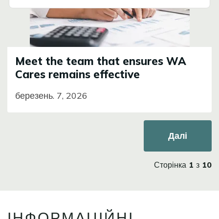
Meet the team that ensures WA
Cares remains effective
березень. 7, 2026
Розбивка
Наступна с
Далі
на
сторінки
Сторінка 1 з 10
ІНФОРМАЦІЙНІ