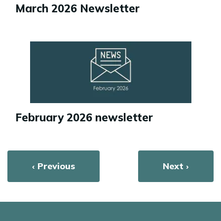
March 2026 Newsletter
Image
February 2026 newsletter
Розбивка
Попередня сторінка
‹ Previous
Наступна сто
Next ›
на
сторінки