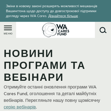
Перейти
Зміни в новому законі розширять можливості мешканців
до
Вашингтона щодо доступу до довгострокової підтримки
основного
догляду через WA Cares.
Дізнайтеся більше
.
вмісту
МЕНЮ
НОВИНИ
Пошук
ПРОГРАМИ ТА
ВЕБІНАРИ
Отримуйте останні оновлення програми WA
Cares Fund, оголошення та деталі майбутніх
вебінарів. Перегляньте нашу повну щомісячну
серію вебінарів
.