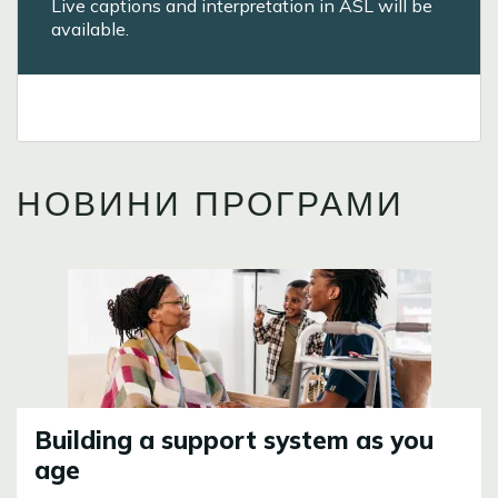
Live captions and interpretation in ASL will be
available.
НОВИНИ ПРОГРАМИ
Image
Building a support system as you
age