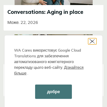
Conversations: Aging in place
Може. 22, 2026
Image
WA Cares використовує Google Cloud
Translations для забезпечення
автоматизованого комп’ютерного
перекладу цього веб-сайту.
Дізнайтеся
WA Cares basics for self-employed
більше
.
workers
березень. 30, 2026
добре
Image