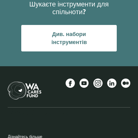
Шукаєте інструменти для
спільноти?
Див. набори
інструментів
Facebook
YouTube
Instagram
LinkedIn
Середн
BACK TO TOP
FOOTER
Дізнайтесь більше