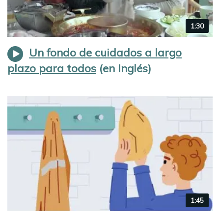
Video
1:30
duration
Un fondo de cuidados a largo
plazo para todos
Video
1:45
duration