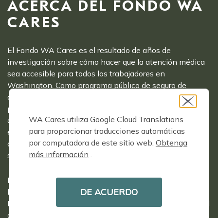
ACERCA DEL FONDO WA
CARES
El Fondo WA Cares es el resultado de años de
investigación sobre cómo hacer que la atención médica
sea accesible para todos los trabajadores en
Washington. Como programa público de seguro de
atención a largo plazo, WA Cares garantiza cobertura
para todos los trabajadores, independientemente de sus
WA Cares utiliza Google Cloud Translations
condiciones preexistentes. Washington es el primer
para proporcionar traducciones automáticas
estado del país en crear una forma asequible para que la
por computadora de este sitio web.
Obtenga
amplia clase media acceda a la atención a largo plazo
más información
.
sin tener que gastar todos sus ahorros.
El Fondo WA Cares es administrado por el
DE ACUERDO
Departamento de Servicios Sociales y de Salud del
Estado de Washington, en colaboración con la Autoridad
de Atención Médica del Estado de Washington y el