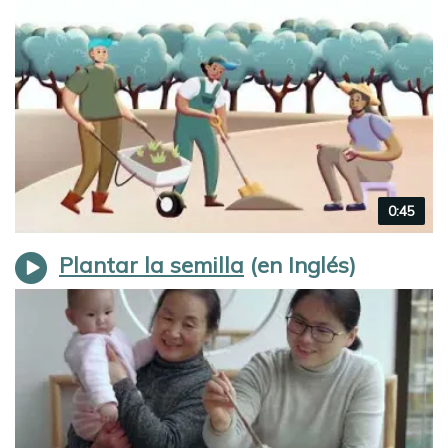
Video
0:45
duration
Plantar la semilla