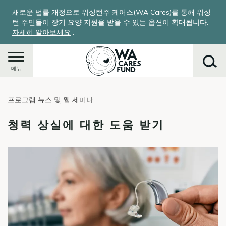
주
새로운 법률 개정으로 워싱턴주 케어스(WA Cares)를 통해 워싱
요
턴 주민들이 장기 요양 지원을 받을 수 있는 옵션이 확대됩니다.
콘
자세히 알아보세요
.
텐
츠
로
메뉴
건
너
프로그램 뉴스 및 웹 세미나
뛰
찾
기
기
청력 상실에 대한 도움 받기