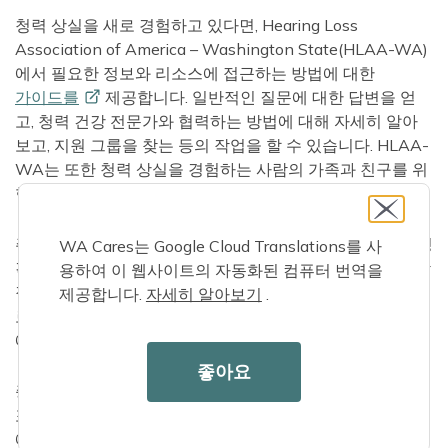
청력 상실을 새로 경험하고 있다면, Hearing Loss
Association of America – Washington State(HLAA-WA)
에서 필요한 정보와 리소스에 접근하는 방법에 대한
가이드를
제공합니다. 일반적인 질문에 대한 답변을 얻
고, 청력 건강 전문가와 협력하는 방법에 대해 자세히 알아
보고, 지원 그룹을 찾는 등의 작업을 할 수 있습니다. HLAA-
WA는 또한 청력 상실을 경험하는 사람의 가족과 친구를 위
한
커뮤니케이션
팁을
제공합니다.
주
청각장애인 및 난청인 사무소는
워싱턴의 청각장애인, 청
WA Cares는 Google Cloud Translations를 사
각장애맹인, 청각장애인, 청각장애인, 청각장애인, 후기 청각
용하여 이 웹사이트의 자동화된 컴퓨터 번역을
장애인 및 언어장애인, 그 가족 및 서비스 제공자를 위한 프
제공합니다.
자세히 알아보기
.
로그램과 서비스를 제공합니다. 이러한 서비스는 의사 소통
에 지원이 필요한 일반 대중에게도 도움이 될 수 있습니다.
좋아요
증폭 전화기, 특수 앱과 보조 기술이 있는 iPhone 및 iPad를
포함하여 광범위한 장비와 서비스를 받을 수 있습니다. 다음
에 대한 자세한 정보를 얻으세요: