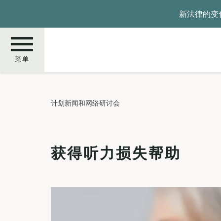
跳
新法律的变
转
到
主
要
菜单
内
容
搜
计划新闻和网络研讨会
索
获得听力损失帮助