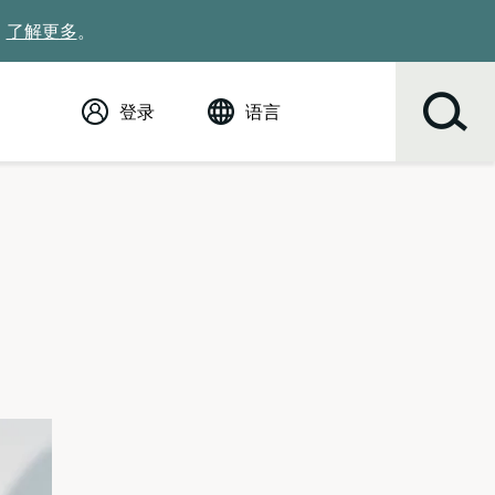
。
了解更多
。
登录
语言
English (英语)
Español
Tiếng Việt
Русский
简体中文
繁体中文
한국어
عربي
ខ្មែរ
українська
Soomaali
ਪੰਜਾਬੀ