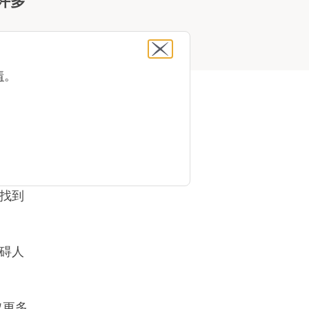
许多
情
。
失还与
助您开
找到
碍人
取更多