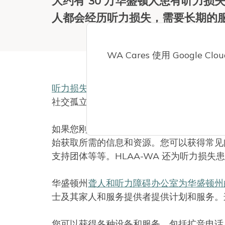
大约有 30 万华盛顿人患有听力
人都会经历听力损失，需要长期的
WA Cares 使用 Google 
听力损失
是一种常见疾病，会对人的生
社交孤立、抑郁和焦虑密切相关。无法充分
如果您刚刚出现听力损失，美国听力损失协会 -
始获取所需的信息和资源。您可以获得常见
支持团体等等。HLAA-WA 还为听力损失
华盛顿州
聋人和听力障碍办公室为华盛顿州
士及其家人和服务提供者提供计划和服务。
您可以获得各种设备和服务，包括扩音电话、带