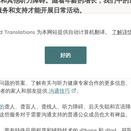
损失和其他听力障碍。随着年龄的增长，我们中的
服务和支持才能开展日常活动。
Cloud Translations 为本网站提供自动计算机翻译。
了解详
活产生深远影响。除了身体和认知方面的挑战外，听力损
好的
参与对话或参加社交活动会导致孤独和退缩的感觉。
 华盛顿州 (HLAA-WA) 会为您提供一份
指南
，帮
问题的答案、了解有关与听力健康专家合作的更多信息、
患者的家人和朋友提供
沟通技巧
。
的
聋人、聋盲人、聋残人、听力障碍、后天失聪和言语障
这些服务对于需要沟通支持的普通公众成员也大有裨益。
有特殊应用程序和辅助技术的 iPhone 和 iPad。获