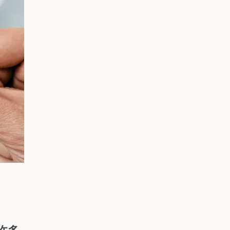
አማርኛ
فارسی، فارسی
ትግሪኛ
他加禄语
ພາສາລາວ