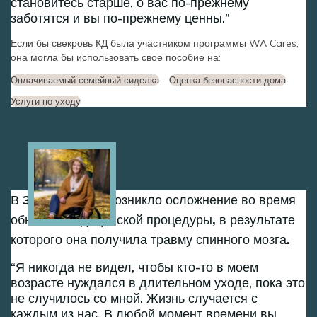
становитесь старше, о вас по-прежнему
заботятся и вы по-прежнему ценны.
Если бы свекровь КД была участником программы WA Cares,
она могла бы использовать свое пособие на:
Оплачиваемый семейный сиделка
Оценка безопасности дома
Услуги по уходу
Image
В 30 лет у Дэни возникло осложнение во время
обычной медицинской процедуры, в результате
которого она получила травму спинного мозга.
Я никогда не видел, чтобы кто-то в моем
возрасте нуждался в длительном уходе, пока это
не случилось со мной. Жизнь случается с
каждым из нас. В любой момент времени вы