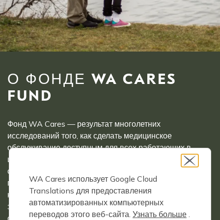
О ФОНДЕ WA CARES
FUND
Фонд WA Cares — результат многолетних
исследований того, как сделать медицинское
обслуживание доступным для всех работающих в
штате Вашингтон. Будучи государственной программой
страхования долгосрочного ухода, WA Cares
WA Cares использует Google Cloud
гарантирует покрытие для всех работающих
Translations для предоставления
независимо от наличия ранее существовавших
автоматизированных компьютерных
заболеваний. Вашингтон — первый штат в стране,
переводов этого веб-сайта.
Узнать больше
.
создавший доступный способ для широкого среднего