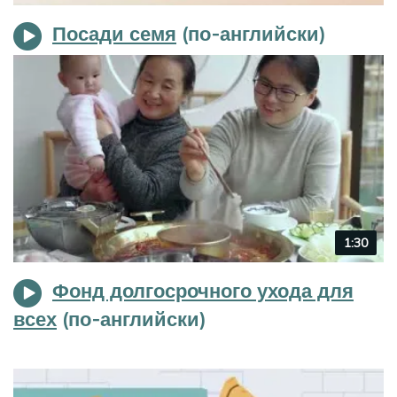
duration
Посади семя
Video
1:30
duration
Фонд долгосрочного ухода для
всех