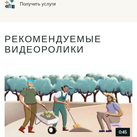
Icon
Получить услуги
РЕКОМЕНДУЕМЫЕ
ВИДЕОРОЛИКИ
Video
0:45