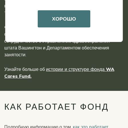
класса получить доступ к долгосрочному уходу, не
тратя при этом все свои сбережения.
ХОРОШО
Фонд WA Cares находится в ведении Департамента
социальных и медицинских услуг штата Вашингтон в
сотрудничестве с Управлением здравоохранения
штата Вашингтон и Департаментом обеспечения
занятости.
Узнайте больше об
истории и структуре фонда WA
Cares Fund.
КАК РАБОТАЕТ ФОНД
Подробную информацию о том,
как это работает
,