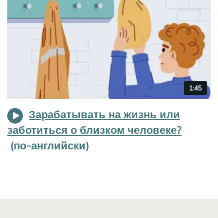
Video
1:45
duration
Зарабатывать на жизнь или
заботиться о близком человеке?