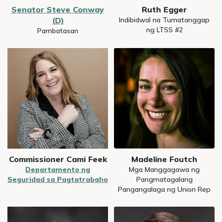
Senator Steve Conway
Ruth Egger
(D)
Indibidwal na Tumatanggap
ng LTSS #2
Pambatasan
Image
Image
Commissioner Cami Feek
Madeline Foutch
Departamento ng
Mga Manggagawa ng
Seguridad sa Pagtatrabaho
Pangmatagalang
Pangangalaga ng Union Rep
Image
Image