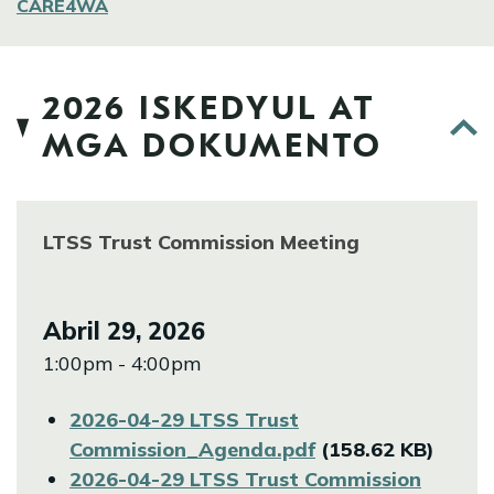
CARE4WA
2026 ISKEDYUL AT
MGA DOKUMENTO
LTSS Trust Commission Meeting
Abril 29, 2026
1:00pm - 4:00pm
File
2026-04-29 LTSS Trust
Commission_Agenda.pdf
(158.62 KB)
File
2026-04-29 LTSS Trust Commission