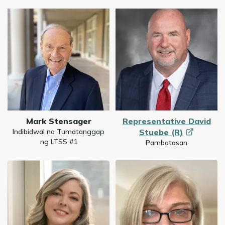
Image
Image
Mark Stensager
Representative David
Indibidwal na Tumatanggap
Stuebe
(R)
ng LTSS #1
Pambatasan
Image
Image