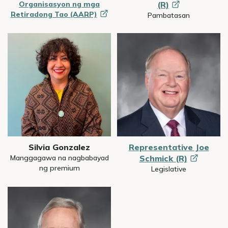
Organisasyon ng mga
(R)
Retiradong Tao
(AARP)
Pambatasan
Image
Image
Silvia Gonzalez
Representative Joe
Manggagawa na nagbabayad
Schmick
(R)
ng premium
Legislative
Image