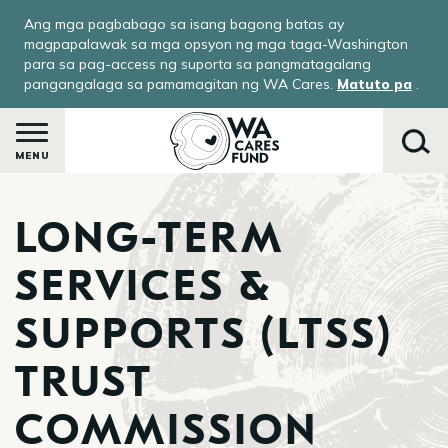
Skip
Ang mga pagbabago sa isang bagong batas ay
to
magpapalawak sa mga opsyon ng mga taga-Washington
main
para sa pag-access ng suporta sa pangmatagalang
pangangalaga sa pamamagitan ng WA Cares.
Matuto pa
.
content
MENU
LONG-TERM
Maghanap
SERVICES &
SUPPORTS (LTSS)
le
menu
TRUST
-
COMMISSION
ay