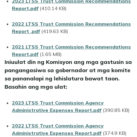
File
2023 LTSS Trust Commission Recommendations
Report.pdf
(410.14 KB)
File
2022 LTSS Trust Commission Recommendations
Report .pdf
(419.63 KB)
File
2021 LTSS Trust Commission Recommendations
Report.pdf
(1.65 MB)
Iniuulat din ng Komisyon ang mga gastusin sa
pangangasiwa sa gobernador at mga komite
sa pananalapi ng lehislatura bawat taon.
Basahin ang mga ulat:
File
2023 LTSS Trust Commission Agency
Administrative Expenses Report.pdf
(390.85 KB)
File
2022 LTSS Trust Commission Agency
Administrative Expenses Report.pdf
(374.9 KB)