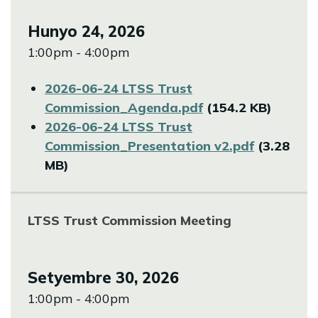
Hunyo 24, 2026
1:00pm - 4:00pm
File
2026-06-24 LTSS Trust
Commission_Agenda.pdf
(154.2 KB)
File
2026-06-24 LTSS Trust
Commission_Presentation v2.pdf
(3.28
MB)
LTSS Trust Commission Meeting
Setyembre 30, 2026
1:00pm - 4:00pm