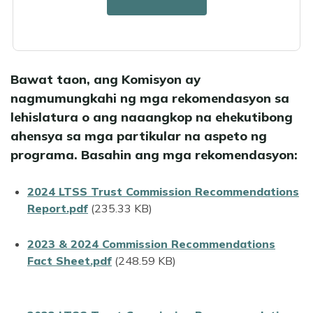
File
Trust Commission Charter.pdf
(578.18 KB)
LTSS Trust Revised Code of Washington (RCW)
Bawat taon, ang Komisyon ay
nagmumungkahi ng mga rekomendasyon sa
lehislatura o ang naaangkop na ehekutibong
ahensya sa mga partikular na aspeto ng
programa. Basahin ang mga rekomendasyon:
File
2024 LTSS Trust Commission Recommendations
Report.pdf
(235.33 KB)
File
2023 & 2024 Commission Recommendations
Fact Sheet.pdf
(248.59 KB)