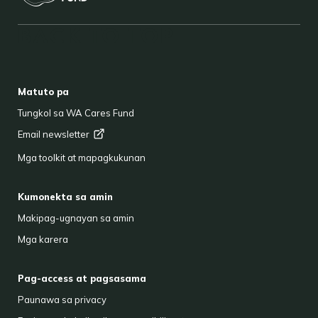
BACK TO TOP
FOOTER
Matuto pa
Tungkol sa WA Cares Fund
Email
newsletter
Mga toolkit at mapagkukunan
Kumonekta sa amin
Makipag-ugnayan sa amin
Mga karera
Pag-access at pagsasama
Paunawa sa privacy