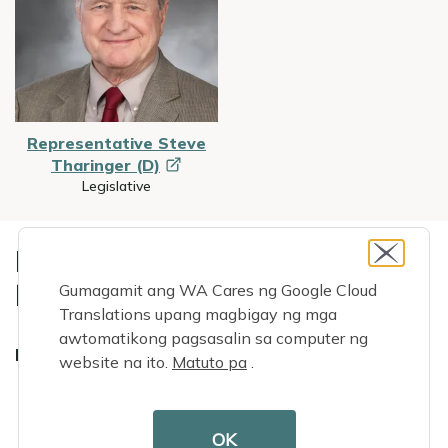
Representative Steve
Tharinger
(D)
Legislative
IMPORMASYON AT ULAT
NG KOMISYON
Gumagamit ang WA Cares ng Google Cloud
Translations upang magbigay ng mga
awtomatikong pagsasalin sa computer ng
Matuto pa tungkol sa komisyon
website na ito.
Matuto pa
.
File
LTSS Trust Commission Bylaws.pdf
(781.14 KB)
OK