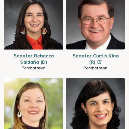
Senator Rebecca
Senator Curtis King
Saldaña (D)
(R)
Pambatasan
Pambatasan
Image
Image