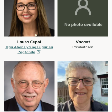
Laura Cepoi
Vacant
Mga Ahensiya ng Lugar sa
Pambatasan
Pagtanda
Image
Image