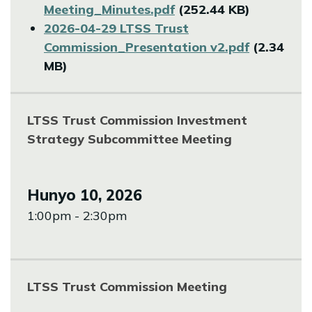
Meeting_Minutes.pdf
(252.44 KB)
File
2026-04-29 LTSS Trust
Commission_Presentation v2.pdf
(2.34
MB)
LTSS Trust Commission Investment
Strategy Subcommittee Meeting
Hunyo 10, 2026
1:00pm - 2:30pm
LTSS Trust Commission Meeting