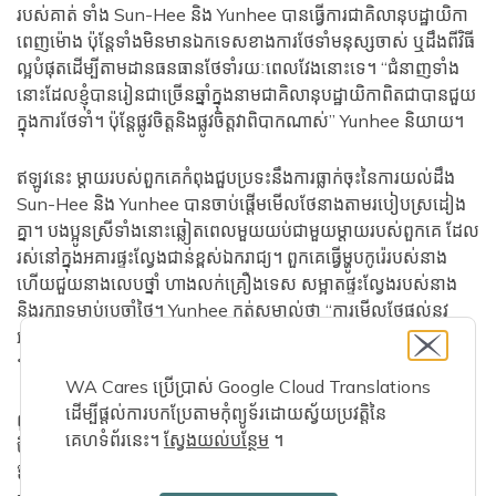
របស់គាត់ ទាំង Sun-Hee និង Yunhee បានធ្វើការជាគិលានុបដ្ឋាយិកា
ពេញម៉ោង ប៉ុន្តែទាំងមិនមានឯកទេសខាងការថែទាំមនុស្សចាស់ ឬដឹងពីវិធី
ល្អបំផុតដើម្បីតាមដានធនធានថែទាំរយៈពេលវែងនោះទេ។ “ជំនាញទាំង
នោះដែលខ្ញុំបានរៀនជាច្រើនឆ្នាំក្នុងនាមជាគិលានុបដ្ឋាយិកាពិតជាបានជួយ
ក្នុងការថែទាំ។ ប៉ុន្តែ​ផ្លូវ​ចិត្ត​និង​ផ្លូវ​ចិត្ត​វា​ពិបាក​ណាស់” Yunhee និយាយ។
ឥឡូវនេះ ម្តាយរបស់ពួកគេកំពុងជួបប្រទះនឹងការធ្លាក់ចុះនៃការយល់ដឹង
Sun-Hee និង Yunhee បានចាប់ផ្តើមមើលថែនាងតាមរបៀបស្រដៀង
គ្នា។ បងប្អូនស្រី​ទាំង​នោះ​ឆ្លៀត​ពេល​មួយ​យប់​ជាមួយ​ម្តាយ​របស់​ពួកគេ ដែល​
រស់នៅ​ក្នុង​អគារ​ផ្ទះល្វែង​ជាន់​ខ្ពស់​ឯករាជ្យ។ ពួកគេធ្វើម្ហូបកូរ៉េរបស់នាង
ហើយជួយនាងលេបថ្នាំ ហាងលក់គ្រឿងទេស សម្អាតផ្ទះល្វែងរបស់នាង
និងរក្សាទម្លាប់ប្រចាំថ្ងៃ។ Yunhee កត់​សម្គាល់​ថា “ការ​មើល​ថែ​ផ្តល់​នូវ​
អនុស្សាវរីយ៍​ជា​ច្រើន​ក្នុង​ការ​ធំ​ឡើង ហើយ​នាង​បាន​មើល​ថែ​យើង បង្ហាញ​អ្វី​
ៗ​ឲ្យ​យើង រៀន​ជំនាញ​ពី​ម្តាយ​ខ្ញុំ”។
WA Cares ប្រើប្រាស់ Google Cloud Translations
ដើម្បីផ្តល់ការបកប្រែតាមកុំព្យូទ័រដោយស្វ័យប្រវត្តិនៃ
ពួកគេទទួលស្គាល់ថាការចំណាយលើការថែទាំ ទាំងផ្នែកហិរញ្ញវត្ថុ និងផ្លូវ
គេហទំព័រនេះ។
ស្វែងយល់បន្ថែម
។
ចិត្តគឺខ្ពស់ ហើយថាទម្លាប់នៃការសន្សំប្រាក់ដោយប្រយ័ត្នប្រយែងរបស់
ឪពុកម្តាយពួកគេ គឺជាហេតុផលសំខាន់ដែលពួកគេមានជម្រើសនៅពេលវា