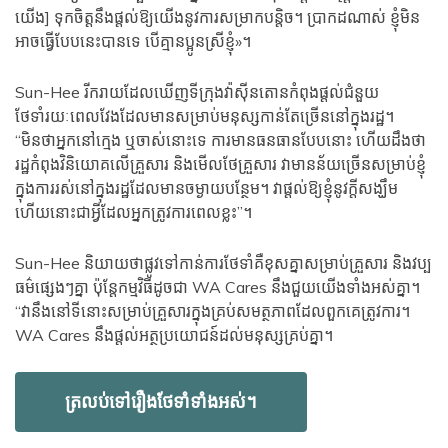
យើង] ទុកចិត្ដនឹងផ្តល់ឱ្យយើងនូវការសម្រាកបន្តិច។ ប្រាកដ​ណាស់ ខ្ញុំ​មិន​
អាច​ធ្វើ​បែប​នេះ​បាន​ទេ បើ​គ្មាន​ប្អូន​ស្រី​ខ្ញុំ»។
Sun-Hee រីករាយដែលឃើញទីក្រុងវ៉ាស៊ីនតោនកំពុងផ្តល់ជំនួយ
ថែទាំរយៈពេលវែងដែលមានសម្រាប់មនុស្សកាន់តែច្រើននៅក្នុងរដ្ឋ។
“មិនថាអ្នកនៅក្មេង ឬចាស់នោះទេ ការមានធនធានបែបនោះ ហើយដឹងថា
រដ្ឋកំពុងវិនិយោគលើគ្រួសារ និងមើលថែគ្រួសារ វាមានន័យច្រើនសម្រាប់ខ្ញុំ
ក្នុងការរស់នៅក្នុងរដ្ឋដែលមានចម្ងាយបន្ថែម។ វាផ្តល់ឱ្យខ្ញុំនូវក្តីសង្ឃឹម
ហើយនោះជាអ្វីដែលអ្នកត្រូវការពេលខ្លះ”។
Sun-Hee និយាយថាផ្លូវទៅកាន់ការថែទាំគឺខុសគ្នាសម្រាប់គ្រួសារ និងវប្ប
ធម៌ផ្សេងៗគ្នា ប៉ុន្តែកម្មវិធីដូចជា WA Cares នឹងជួយយើងទាំងអស់គ្នា។
“វានឹងនៅទីនោះសម្រាប់គ្រួសារក្នុងគ្រប់សមត្ថភាពដែលពួកគេត្រូវការ។
WA Cares នឹងផ្តល់អត្ថប្រយោជន៍ដល់មនុស្សគ្រប់គ្នា។
ត្រលប់ទៅរឿងថែទាំទាំងអស់។