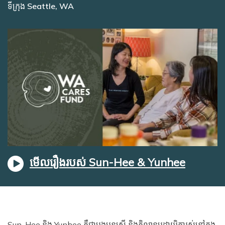
ទីក្រុង Seattle, WA
មើលរឿងរបស់ Sun-Hee & Yunhee
Sun-Hee និង Yunhee គឺជាបងប្អូនស្រី និងគិលានុបដ្ឋាយិការស់នៅក្នុង