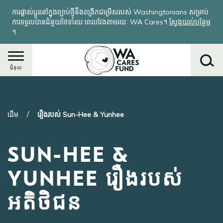
រំលង​​
ការផ្លាស់ប្តូរនៅក្នុងច្បាប់ថ្មីនឹងពង្រីកជម្រើសរបស់ Washingtonians សម្រាប់
ទៅ​
ការទទួលបានជំនួយថែទាំរយៈពេលវែងតាមរយៈ WA Cares។
ស្វែងយល់បន្ថែម
មាតិកា​
។
សំខាន់​
ម៉ឺនុយ
ស្វែងរក
ដើម
រឿងរបស់ Sun-Hee & Yunhee
SUN-HEE &
YUNHEE រឿងរបស់
អតិថិជន