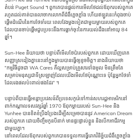
តំបន់ Puget Sound ។ ពួកគេបានផ្ដល់ការមើលថែដល់ឪពុករបស់ពួកគេ
រហូតដល់គាត់បានលាចាកលោកពីជំងឺភ្លេចភ្លាំង ហើយឥឡូវនេះកំពុងចាប់
ផ្តើមដំណើរនៃការថែទាំរយៈពេលវែងម្តងទៀតជាមួយម្តាយរបស់ពួកគេ
ដែលបានចាប់ផ្តើមជួបប្រទះនឹងការធ្លាក់ចុះនៃការយល់ដឹងនៅអាយុ 84
ឆ្នាំ។
Sun-Hee និយាយ​ថា បន្ទាប់​ពី​មើល​ថែ​ប៉ា​របស់​ពួក​គេ ដោយ​ឃើញ​រោគ​
សញ្ញា​ស្រដៀង​គ្នា​នេះ​នៅ​ក្នុង​ម្ដាយ​បាន​ធ្វើ​ឲ្យ​ខូច​ចិត្ត។ នាងនិយាយថា
"កម្មវិធីដូចជា WA Cares គឺល្អសម្រាប់គ្រួសារទាំងមូល មិនត្រឹមតែ
សម្រាប់មនុស្សជាទីស្រឡាញ់ដែលយើងមើលថែប៉ុណ្ណោះទេ ប៉ុន្តែអ្នកថែទាំ
ដែលរងផលប៉ះពាល់ផងដែរ" ។
បន្ទាប់ពីបានធ្វើអន្តោប្រវេសន៍ពីប្រទេសកូរ៉េទៅកាន់សហរដ្ឋអាមេរិកនៅ
ពាក់កណ្តាលទសវត្សរ៍ឆ្នាំ 1970 ឪពុកម្តាយរបស់ Sun-Hee និង
Yunhee បានខិតខំប្រឹងប្រែងដើម្បីសម្រេចបាននូវ American Dream
របស់ពួកគេ ដោយចិញ្ចឹមកូនបីនាក់ មានផ្ទះផ្ទាល់ខ្លួន និងបើកអាជីវកម្ម
ជាមួយគ្នា។
នៅពេលដែលឪពុករបស់ពួកគេបានទទួលការធ្វើរោគវិនិច្ឆ័យជំងឺភ្លេចភ្លាំង