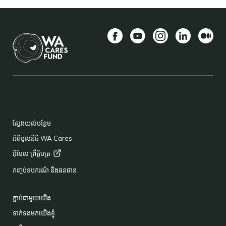
Facebook
YouTube
Instagram
LinkedIn
មធ្យម
BACK TO TOP
FOOTER
ស្វែងយល់បន្ថែម
អំពីមូលនិធិ WA Cares
អ៊ីមែល
ព្រឹត្តិបត្រ
កញ្ចប់ឧបករណ៍ និងធនធាន
ភ្ជាប់ជាមួយយើង
ទាក់ទងមកយើងខ្ញុំ