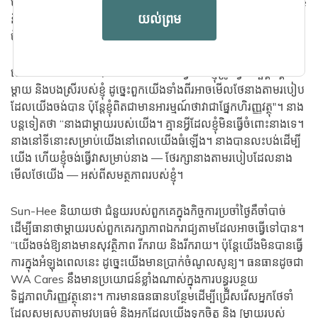
មកដល់ការថែទាំរយៈពេលវែងសម្រាប់ឪពុករបស់ពួកគេ។ ទាំង Sun-Hee
យល់ព្រម
និង Yunhee បានលាឈប់ពីអាជីពគិលានុបដ្ឋាយិការបស់ពួកគេ ដើម្បី
ចំណាយពេលច្រើនជាមួយម្តាយរបស់ពួកគេ។
យោងតាម Yunhee បាននិយាយថា "វាជាអ្វីដែលខ្ញុំត្រូវធ្វើដើម្បីផ្គត់ផ្គង់
ម្តាយ និងបងស្រីរបស់ខ្ញុំ ដូច្នេះពួកយើងទាំងពីរអាចមើលថែនាងតាមរបៀប
ដែលយើងចង់បាន ប៉ុន្តែខ្ញុំពិតជាមានអារម្មណ៍ថាវាជាផ្នែកហិរញ្ញវត្ថុ"។ នាង
បន្តទៀតថា “នាងជាម្តាយរបស់យើង។ គ្មានអ្វីដែលខ្ញុំមិនធ្វើចំពោះនាងទេ។
នាងនៅទីនោះសម្រាប់យើងនៅពេលយើងធំឡើង។ នាងបានលះបង់ដើម្បី
យើង ហើយខ្ញុំចង់ធ្វើវាសម្រាប់នាង — ថែរក្សានាងតាមរបៀបដែលនាង
មើលថែយើង — អស់ពីសមត្ថភាពរបស់ខ្ញុំ។
Sun-Hee និយាយថា ជំនួយរបស់ពួកគេក្នុងកិច្ចការប្រចាំថ្ងៃគឺចាំបាច់
ដើម្បីធានាថាម្តាយរបស់ពួកគេរក្សាភាពឯករាជ្យតាមដែលអាចធ្វើទៅបាន។
“យើងចង់ឱ្យនាងមានសុវត្ថិភាព រីករាយ និងរីករាយ។ ប៉ុន្តែ​យើង​មិន​បាន​ធ្វើ​
ការ​ក្នុង​អំឡុង​ពេល​នេះ ដូច្នេះ​យើង​មាន​ប្រាក់​ចំណូល​សូន្យ។ ធនធានដូចជា
WA Cares នឹងមានប្រយោជន៍ខ្លាំងណាស់ក្នុងការបន្ធូរបន្ថយ
ទិដ្ឋភាពហិរញ្ញវត្ថុនោះ។ ការមានធនធានបន្ថែមដើម្បីជ្រើសរើសអ្នកថែទាំ
ដែលសមស្របតាមវប្បធម៌ និងអ្នកដែលយើងទុកចិត្ត និង [ម្តាយរបស់