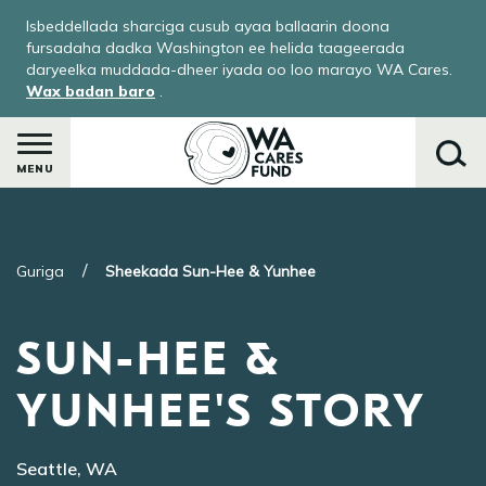
Skip
Isbeddellada sharciga cusub ayaa ballaarin doona
to
fursadaha dadka Washington ee helida taageerada
main
daryeelka muddada-dheer iyada oo loo marayo WA Cares.
Wax badan baro
.
content
MENU
Raadi
Guriga
Sheekada Sun-Hee & Yunhee
SUN-HEE &
YUNHEE'S STORY
ka
Seattle, WA