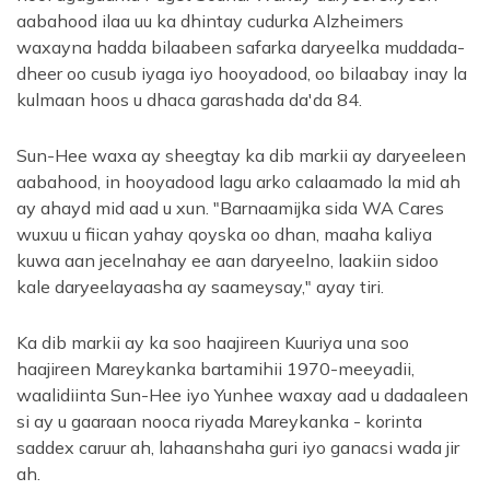
aabahood ilaa uu ka dhintay cudurka Alzheimers
waxayna hadda bilaabeen safarka daryeelka muddada-
dheer oo cusub iyaga iyo hooyadood, oo bilaabay inay la
kulmaan hoos u dhaca garashada da'da 84.
Sun-Hee waxa ay sheegtay ka dib markii ay daryeeleen
aabahood, in hooyadood lagu arko calaamado la mid ah
ay ahayd mid aad u xun. "Barnaamijka sida WA Cares
wuxuu u fiican yahay qoyska oo dhan, maaha kaliya
kuwa aan jecelnahay ee aan daryeelno, laakiin sidoo
kale daryeelayaasha ay saameysay," ayay tiri.
Ka dib markii ay ka soo haajireen Kuuriya una soo
haajireen Mareykanka bartamihii 1970-meeyadii,
waalidiinta Sun-Hee iyo Yunhee waxay aad u dadaaleen
si ay u gaaraan nooca riyada Mareykanka - korinta
saddex caruur ah, lahaanshaha guri iyo ganacsi wada jir
ah.