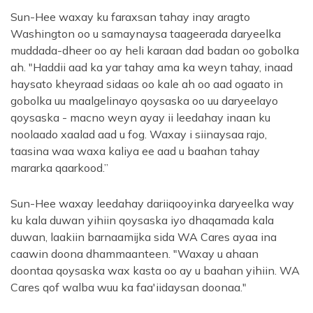
Sun-Hee waxay ku faraxsan tahay inay aragto
Washington oo u samaynaysa taageerada daryeelka
muddada-dheer oo ay heli karaan dad badan oo gobolka
ah. "Haddii aad ka yar tahay ama ka weyn tahay, inaad
haysato kheyraad sidaas oo kale ah oo aad ogaato in
gobolka uu maalgelinayo qoysaska oo uu daryeelayo
qoysaska - macno weyn ayay ii leedahay inaan ku
noolaado xaalad aad u fog. Waxay i siinaysaa rajo,
taasina waa waxa kaliya ee aad u baahan tahay
mararka qaarkood.”
Sun-Hee waxay leedahay dariiqooyinka daryeelka way
ku kala duwan yihiin qoysaska iyo dhaqamada kala
duwan, laakiin barnaamijka sida WA Cares ayaa ina
caawin doona dhammaanteen. "Waxay u ahaan
doontaa qoysaska wax kasta oo ay u baahan yihiin. WA
Cares qof walba wuu ka faa'iidaysan doonaa."