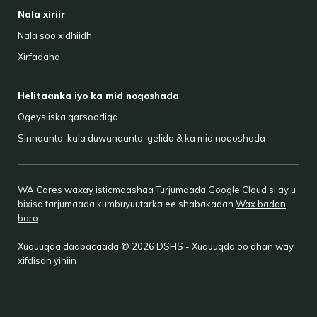
Nala xiriir
Nala soo xidhiidh
Xirfadaha
Helitaanka iyo ka mid noqoshada
Ogeysiiska qarsoodiga
Sinnaanta, kala duwanaanta, gelida & ka mid noqoshada
WA Cares waxay isticmaashaa Turjumaada Google Cloud si ay u
bixiso tarjumaada kumbuyuutarka ee shabakadan
Wax badan
baro
.
Xuquuqda daabacaada © 2026 DSHS - Xuquuqda oo dhan way
xifdisan yihiin