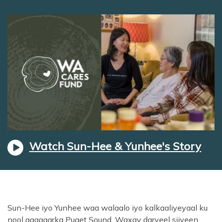
Watch Sun-Hee & Yunhee's Story
Sun-Hee iyo Yunhee waa walaalo iyo kalkaaliyeyaal ku
nool agagaarka Puget Sound. Waxay daryeel siiyeen