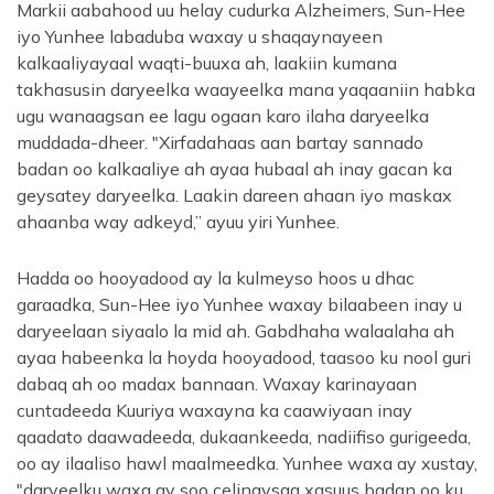
Markii aabahood uu helay cudurka Alzheimers, Sun-Hee
iyo Yunhee labaduba waxay u shaqaynayeen
kalkaaliyayaal waqti-buuxa ah, laakiin kumana
takhasusin daryeelka waayeelka mana yaqaaniin habka
ugu wanaagsan ee lagu ogaan karo ilaha daryeelka
muddada-dheer. "Xirfadahaas aan bartay sannado
badan oo kalkaaliye ah ayaa hubaal ah inay gacan ka
geysatey daryeelka. Laakin dareen ahaan iyo maskax
ahaanba way adkeyd,” ayuu yiri Yunhee.
Hadda oo hooyadood ay la kulmeyso hoos u dhac
garaadka, Sun-Hee iyo Yunhee waxay bilaabeen inay u
daryeelaan siyaalo la mid ah. Gabdhaha walaalaha ah
ayaa habeenka la hoyda hooyadood, taasoo ku nool guri
dabaq ah oo madax bannaan. Waxay karinayaan
cuntadeeda Kuuriya waxayna ka caawiyaan inay
qaadato daawadeeda, dukaankeeda, nadiifiso gurigeeda,
oo ay ilaaliso hawl maalmeedka. Yunhee waxa ay xustay,
"daryeelku waxa ay soo celinaysaa xasuus badan oo ku