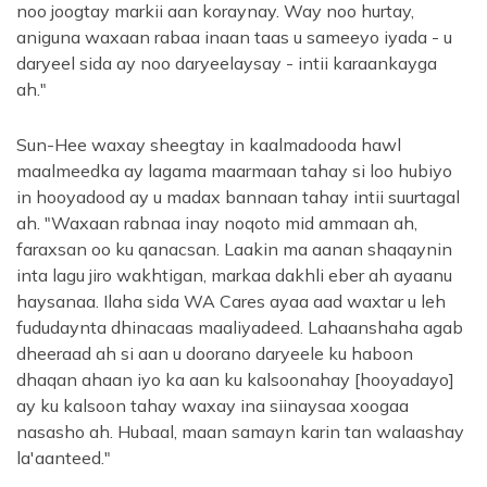
noo joogtay markii aan koraynay. Way noo hurtay,
aniguna waxaan rabaa inaan taas u sameeyo iyada - u
daryeel sida ay noo daryeelaysay - intii karaankayga
ah."
Sun-Hee waxay sheegtay in kaalmadooda hawl
maalmeedka ay lagama maarmaan tahay si loo hubiyo
in hooyadood ay u madax bannaan tahay intii suurtagal
ah. "Waxaan rabnaa inay noqoto mid ammaan ah,
faraxsan oo ku qanacsan. Laakin ma aanan shaqaynin
inta lagu jiro wakhtigan, markaa dakhli eber ah ayaanu
haysanaa. Ilaha sida WA Cares ayaa aad waxtar u leh
fududaynta dhinacaas maaliyadeed. Lahaanshaha agab
dheeraad ah si aan u doorano daryeele ku haboon
dhaqan ahaan iyo ka aan ku kalsoonahay [hooyadayo]
ay ku kalsoon tahay waxay ina siinaysaa xoogaa
nasasho ah. Hubaal, maan samayn karin tan walaashay
la'aanteed."