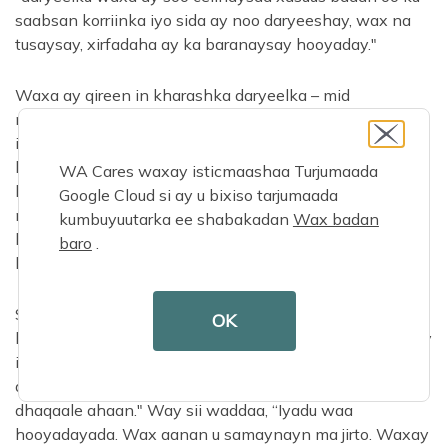
saabsan korriinka iyo sida ay noo daryeeshay, wax na
tusaysay, xirfadaha ay ka baranaysay hooyaday."
Waxa ay qireen in kharashka daryeelka – mid
maaliyadeed iyo mid shucuureedba – uu ahaa mid sare,
iyo in hab-dhaqanka taxadarka leh ee waalidkood ay u
badbaadiyaan ay ahayd sabab muhiim ah oo ay u
WA Cares waxay isticmaashaa Turjumaada
leeyihiin doorashooyin marka ay timaado daryeelka
Google Cloud si ay u bixiso tarjumaada
muddada-dheer ee aabbahood. Sun-Hee iyo Yunhee
kumbuyuutarka ee shabakadan
Wax badan
labaduba way ka tageen xirfada kalkaalinta si ay waqti
baro
.
badan ula qaataan hooyadood.
Sida laga soo xigtay Yunhee, "Waxay ahayd waxa aan u
OK
baahanahay inaan sameeyo si aan u taageero hooyaday
iyo walaashay, si aan labadeenaba u daryeeli karno sida
aan rabno, laakiin dhab ahaantii waxaan dareemay
dhaqaale ahaan." Way sii waddaa, “Iyadu waa
hooyadayada. Wax aanan u samaynayn ma jirto. Waxay