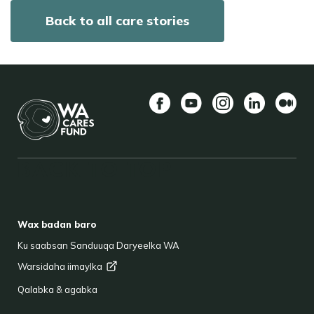
Back to all care stories
Facebook
YouTube
Instagram
LinkedIn
Mediu
BACK TO TOP
FOOTER
Wax badan baro
Ku saabsan Sanduuqa Daryeelka WA
Warsidaha
iimaylka
Qalabka & agabka