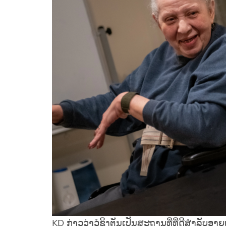
KD ກ່າວວ່າວໍຊິງຕັນເປັນສະຖານທີ່ທີ່ດີສໍາລັບອາ