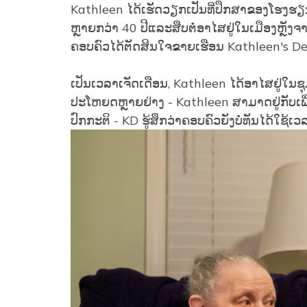
Kathleen ໄດ້ເຮັດວຽກເປັນທີ່ປຶກສາຂອງໂຮງ
ຫຼາຍກວ່າ 40 ປີແລະສືບຕໍ່ອາໄສຢູ່ໃນເມືອງຫຼັງຈ
ຄອບຄົວໄດ້ຕັດສິນໃຈຂາຍເຮືອນ Kathleen's Detro
ເປັນເວລາເຈັດເດືອນ, Kathleen ໄດ້ອາໄສຢູ່ໃນຊຸມຊ
ປະໂຫຍດຫຼາຍຢ່າງ - Kathleen ສາມາດຢູ່ກັບເພ
ປົກກະຕິ - KD ຮູ້ສຶກວ່າຄອບຄົວຍັງບໍ່ທັນໄດ້ໃຊ້ເວລ
Image