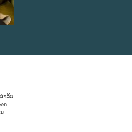
ສໍາລັບ
een
ານ