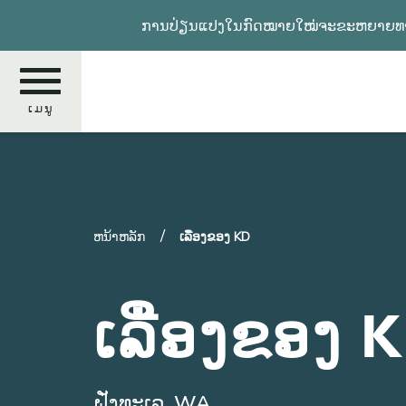
ຂ້າມ
ການປ່ຽນແປງໃນກົດໝາຍໃໝ່ຈະຂະຫຍາຍທາງເລ
ໄປ
ຫາ
ເນື້ອ
ໃນ
ເມນູ
ຕົ້ນຕໍ
ຄົ້ນຫາ
ຫນ້າຫລັກ
ເລື່ອງຂອງ KD
ເລື່ອງຂອງ 
ຝັ່ງທະເລ, WA