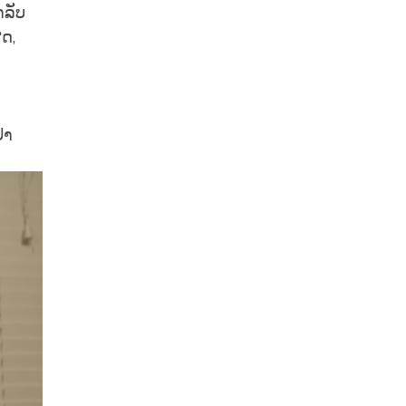
າລັບ
ຸດ,
ຢາ