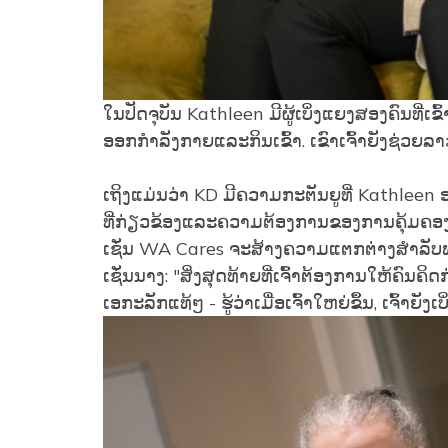
ໃນປັດຈຸບັນ Kathleen ມີຜູ້ເບິ່ງແຍງສອງຄົນທີ່ເຂົ
ອອກກໍາລັງກາຍແລະກິນເຂົ້າ. ເຂົາເຈົ້າຍັງຊ່ວຍລາວຍ
ເຖິງແມ່ນວ່າ KD ມີຄວາມກະຕັນຍູທີ່ Kathleen ອ
ທີ່ກ່ຽວຂ້ອງແລະຄວາມຕ້ອງການຂອງການຄຸ້ມຄອ
ເຊັ່ນ WA Cares ຈະສ້າງຄວາມແຕກຕ່າງສໍາລັບພ
ເຊັ່ນນາງ: "ສິ່ງສຸດທ້າຍທີ່ເຈົ້າຕ້ອງການໃຫ້ຄົນ
ເອກະລັກແທ້ໆ - ຮູ້ວ່າເມື່ອເຈົ້າໃຫຍ່ຂຶ້ນ, ເຈົ້າຍັງເ
Image