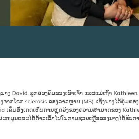
ນາງ David, ລູກສອງຄົນຂອງເຂົາເຈົ້າ ແລະແມ່ເຖົ້າ Kathleen.
າກໂຣກ sclerosis ຂອງລາວຫຼາຍ (MS), ເຊິ່ງນາງໄດ້ຄຸ້ມຄອງ
 David ເລີ່ມສັງເກດເຫັນການຫຼຸດລົງຂອງຄວາມສາມາດຂອງ Kathl
ະຫນູນແລະໄດ້ກ້າວເຂົ້າໄປໃນການຊ່ວຍເຫຼືອຂອງນາງໄດ້ຮັບກ