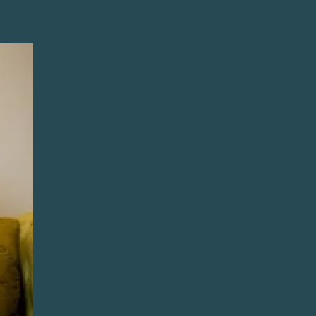
አማርኛ
فارسی، فارسی
ትግሪኛ
ພາສາຕາກາລັອກ
ພາສາລາວ