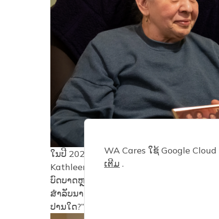
WA Cares ໃຊ້ Google Cloud 
ໃນ​ປີ 2022, KD ແລະ David ໄດ້​ຍ້າຍ​ເຂົ້າ​ໄປ​ໃນ​ເຮື
ເຕີມ
​.
Kathleen. ໃນປັດຈຸບັນ, Kathleen ໄດ້ໃຊ້ເ
ບົດບາດຫຼາຍໃນການດູແລຂອງ Kathleen. KDsays, 
ສໍາລັບນາງ, ແລະຍິ່ງໃຫຍ່ສໍາລັບລູກສາວຂອງພວກເຮົ
ປານໃດ?”