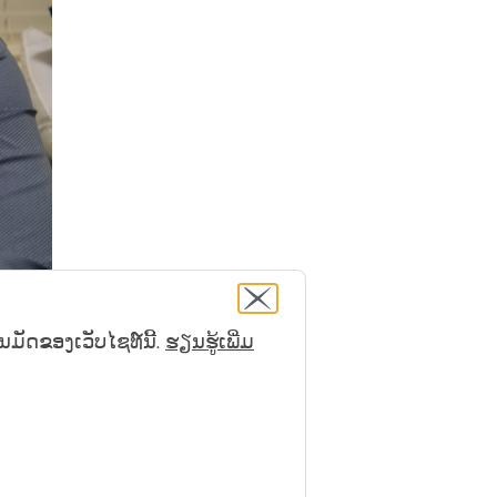
ັດຂອງເວັບໄຊທ໌ນີ້.
ຮຽນ​ຮູ້​ເພີ່ມ​
່ງໃຫຍ່
ນ