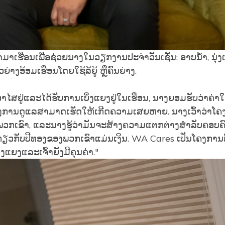
້າມາເຮືອນເພື່ອຊ່ວຍນາງໃນວຽກງານປະຈໍາວັນເຊັ່ນ: ອາບນໍ້າ, ນຸ່ງເຄ
່າງອ້ອມເຮືອນໂດຍໃຊ້ລໍ້ຍູ້ ຫຼືຄົນຍ່າງ.
າໄສຢູ່ແລະໄດ້ຮັບການເບິ່ງແຍງຢູ່ໃນເຮືອນ, ນາງຍອມຮັບວ່າຄ່າໃ
ງການດູແລສາມາດເຮັດໃຫ້ເກີດຄວາມເສຍຫາຍ. ນາງເວົ້າວ່າໂ
ວກເຂົາ, ແລະນາງຮູ້ວ່າມັນຈະສ້າງຄວາມແຕກຕ່າງສໍາລັບຄອບຄົ
ຄິດກ່ຽວກັບປີທອງຂອງພວກເຂົາແມ່ນເງິນ. WA Cares ເປັນໂຄງການທີ
ບິ່ງແຍງແລະເຈົ້າຍັງມີຄຸນຄ່າ."