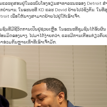
ຮຽນແລະຄູສອນຢູ່ໃນລະບົບໂຮງຮຽນສາທາລະນະຂອງ Detroit ສໍ
າກບໍານານ, ໃນຂະນະທີ່ KD ແລະ David ຍ້າຍໄປວໍຊິງຕັນ. ໃນທີ່ສ
it ເພື່ອໃຫ້ນາງສາມາດຍ້າຍໄປຢູ່ໃກ້ເຂົາເຈົ້າ.
ົນທີ່ມີຊີວິດການເປັນຢູ່ຊ່ວຍເຫຼືອ. ໃນຂະນະທີ່ຊຸມຊົນໄດ້ຮັບຜົນ
ື່ອນມິດຂອງນາງ, ໄປມາໄດ້ງ່າຍກວ່າ, ແລະມີການເຕືອນກ່ຽວກັບ
າຮ່ວມກັນຫຼາຍເທົ່າທີ່ເຂົາເຈົ້າມັກ.