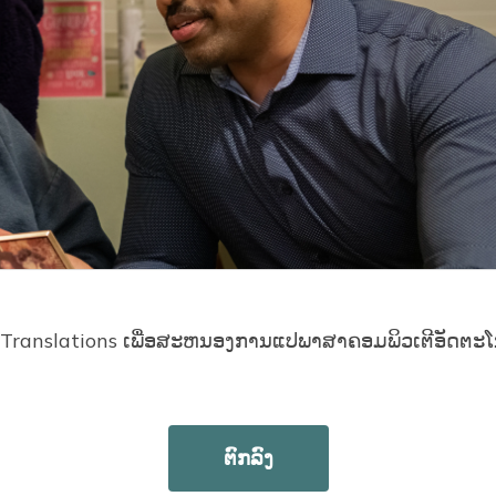
Translations ເພື່ອສະຫນອງການແປພາສາຄອມພິວເຕີອັດຕະໂນມ
ອນ​ທີ່​ສາ​ມາດ​ຮອງ​ຮັບ​ທັງ​ຄອບ​ຄົວ​ໄດ້​ຢ່າງ​ງ່າຍ​ດາຍ, ລວມ​ທັງ
ວລາໃນແຕ່ລະມື້ກັບຫລານຂອງນາງແລະ KD ແລະ David ສາມາດມີ
"ພວກເຮົາຄິດວ່າມັນເປັນສິ່ງທີ່ດີສໍາລັບຄອບຄົວໂດຍລວມ - ຍິ
າ. ພວກເຂົາເຈົ້າໄດ້ຮັບໂອກາດທີ່ຈະມີແມ່ຕູ້ຢູ່ໃນເຮືອນ. ມັນເຢັ
ຕົກລົງ