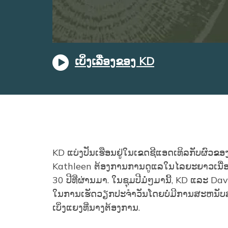
ເບິ່ງເລື່ອງຂອງ KD
KD ແບ່ງປັນເຮືອນຢູ່ໃນເຂດຊີແອດເທິລກັບຜົວຂອງ
Kathleen ຕ້ອງການການດູແລໃນໄລຍະຍາວເນື່ອງຈ
30 ປີທີ່ຜ່ານມາ. ໃນຊຸມປີມໍ່ໆມານີ້, KD ແລະ
ໃນການເຮັດວຽກປະຈໍາວັນໂດຍບໍ່ມີການສະຫນັບສ
ເບິ່ງແຍງທີ່ນາງຕ້ອງການ.