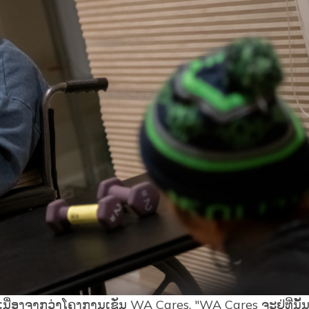
ຍຸເນື່ອງຈາກວ່າໂຄງການເຊັ່ນ WA Cares. "WA Cares ຈະຢູ່ທີ່ນັ້ນ