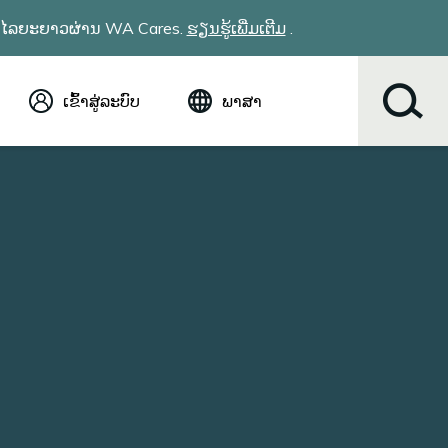
ລໄລຍະຍາວຜ່ານ WA Cares.
ຮຽນ​ຮູ້​ເພີ່ມ​ເຕີມ
​.
ເຂົ້າສູ່ລະບົບ
ພາສາ
ພາສາອັງກິດ (English)
Español
Tiếng Việt
Русский
简体中文
繁体中文
한국어
عربي
ខ្មែរ
українська
Soomaali
ਪੰਜਾਬੀ