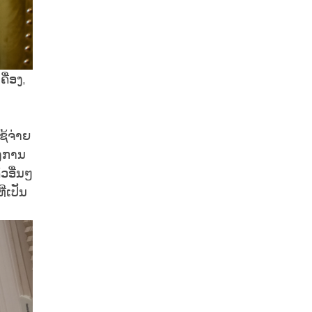
ື່ອງ,
ຊ້ຈ່າຍ
ຄງການ
ວອື່ນໆ
່ເປັນ