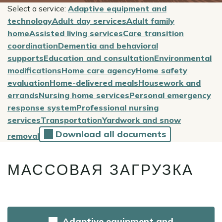
Select a service:
Adaptive equipment and
technology
Adult day services
Adult family
home
Assisted living services
Care transition
coordination
Dementia and behavioral
supports
Education and consultation
Environmental
modifications
Home care agency
Home safety
evaluation
Home-delivered meals
Housework and
errands
Nursing home services
Personal emergency
response system
Professional nursing
services
Transportation
Yardwork and snow
Download all documents
removal
МАССОВАЯ ЗАГРУЗКА
Adaptive equipment and