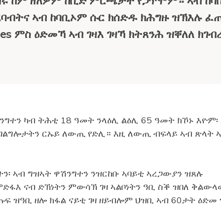
ብሩ ከም ዘለዎም ከቢድ ምርጫታት የጋጥሞም። ኣብ ከባ
ረባብትና ኣብ ከባቢኦም ሱር ክሰድዱ ክሕግዙ ዝኽእሉ ፈ
 ምስ ዕድመኻ ኣብ ገዛእ ገዛኻ ክትጸንሕ ዝቐለለ ክገብ
ንግተን ካብ ትሕቲ 18 ዓመት ንላዕሊ ልዕሊ 65 ዓመት ክኾኑ እዮም፡
ኣገልግሎታትን ርኡይ ለውጢ የድሊ። እዚ ለውጢ ብፍላይ ኣብ ጽላት 
ተን፡ ኣብ ግዝኣት ዋሽንግተን ንዝርከቡ ኣባይቲ ኣረጋውያን ዝጸሉ
ድፋእ ናብ ድኽነትን ምውሳኽ ገዛ ኣልቦነትን ዓቢ ስቕ ዝበለ ቅልው
ጡፍ ዝዓቢ ዘሎ ክፋል ናይቲ ገዛ ዘይብሎም ህዝቢ ኣብ 60ታት ዕድመ