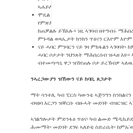
ኣሐይሉ፡ ነዞም ብተመጣጣኒ ዋጋ ዝሽየጡ ኣማራ
ሞዴል ኣገልግሎት ኣረጋውያን ኣባይቲ ፕላስ ኣገ
የምጽእ እዩ። እዚኦም ድማ መርመራ ጥዕና፡ ደገ
ከጠቓልሉ ይኽእሉ። ነዚ ኣገባብ ዘተግብሩ ማሕ
ምጉዳል ወጻኢታት ክንክን ጥዕናን ርእዮም እዮም
ናይ ሓባር ምንባርን ናይ ገዛ ምክፋልን ኣገባባት፡ 
ሓባር ቦታታት ንህንጸት ማሕበረሰብ ዝሓዘ እዩ። 
ብተመጣጣኒ ዋጋ ዝሽየጠሉ ቦታ ይረኽብዎ ኣለዉ
ንኣረጋውያን ዝኸውን ናይ ከባቢ ጸጋታት
ማት ሳንተሊ ካብ ፒርስ ካውንቲ ኣጅንግን ስንክልናን
ብዛዕባ እርጋን ዝቐርቡ ብዙሓት መደባት ብዝርዝር 
ኣገልግሎታት ምድንፋዕ ጥዕና፡ ካብ ልሙድ ሜዲኬይድ 
ሕሙማት፡ መደባት ደገፍ ኣለይቲ ስድራቤት፡ ከምኡ