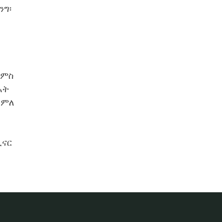
ንግ፡
 ምስ
ኣት
ሓምለ
ናር