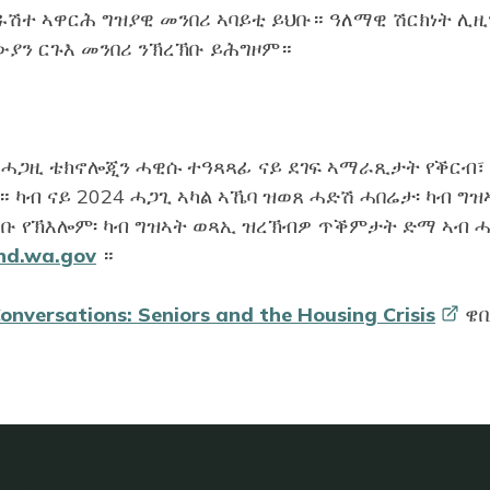
ሽተ ኣዋርሕ ግዝያዊ መንበሪ ኣባይቲ ይህቡ። ዓለማዊ ሽርክነት ሊዚ
ውያን ርጉእ መንበሪ ንኽረኽቡ ይሕግዞም።
ትን ሓጋዚ ቴክኖሎጂን ሓዊሱ ተዓጻጻፊ ናይ ደገፍ ኣማራጺታት የቕርብ፣
ካብ ናይ 2024 ሓጋጊ ኣካል ኣኼባ ዝወጸ ሓድሽ ሓበሬታ፡ ካብ ግዝ
ቡ የኽእሎም፡ ካብ ግዝኣት ወጻኢ ዝረኽብዎ ጥቕምታት ድማ ኣብ 
nd.wa.gov
።
onversations: Seniors and the Housing
Crisis
ዌቢ