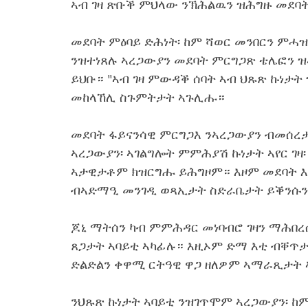
ኣብ ገዛ ጽቡቕ ምህላው ንኽሕልዉን ዝሕግዙ መደባት
መደባት ምዕባይ ድሕነት፡ ከም ሻወር መንበርን ምሓዝ
ንዝተነጸሉ ኣረጋውያን መደባት ምርግጋጽ ቴሌፎን 
ይህቡ። "ኣብ ገዛ ምውዳቕ ሰባት ኣብ ህጹጽ ኩነታት
መከላኸሊ ስጉምትታት ኣጉሊሑ።
መደባት ፋይናንሳዊ ምርግጋእ ንኣረጋውያን ብመሰረታ
ኣረጋውያን፡ ኣገልግሎት ምምሕያሽ ኩነታት ኣየር ገዛ
ኣታዊታቶም ክዝርግሑ ይሕግዞም። እዞም መደባት እ
ብኣድማዒ መንገዲ ወጻኢታት ስድራቤታት ይቕንሱን 
ጆኒ ማትሰን ካብ ምምሕዳር መነባብሮ ገዛን ማሕበረሰ
ጸጋታት ኣባይቲ ኣካፊሉ። እዚኦም ድማ እቲ ብቐጥታ
ድልድልን ቀዋሚ ርትዓዊ ዋጋ ዘለዎም ኣማራጺታት 
ንህጹጽ ኩነታት ኣባይቲ ንዝገጥሞም ኣረጋውያን፡ ከ