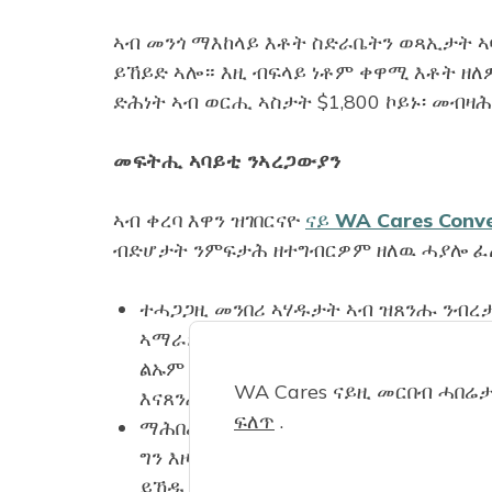
ኣብ መንጎ ማእከላይ እቶት ስድራቤትን ወጻኢታት ኣባይ
ይኸይድ ኣሎ። እዚ ብፍላይ ነቶም ቀዋሚ እቶት ዘለ
ድሕነት ኣብ ወርሒ ኣስታት $1,800 ኮይኑ፡ መብዛ
መፍትሒ ኣባይቲ ንኣረጋውያን
ኣብ ቀረባ እዋን ዝገበርናዮ
ናይ WA Cares Conv
ብድሆታት ንምፍታሕ ዘተግብርዎም ዘለዉ ሓያሎ 
ተሓጋጋዚ መንበሪ ኣሃዱታት ኣብ ዝጸንሑ ንብረ
ኣማራጺታት ይህቡ። ዝጎደለ ማእከላይ ኣባይቲ ና
ልኡም ጽቕጥቕጥ ዘለዎም ኣማራጺታት ኣባይቲ ይ
WA Cares ናይዚ መርበብ ሓበሬታ
እናጸንሑ ስፍሓቶም ከጉድሉ የኽእሎም።
ፍለጥ
.
ማሕበረሰባት ዝተሰርሑን ተንቀሳቐስቲ ገዛውትን
ግን እዞም ማሕበረሰባት መብዛሕትኡ ግዜ ኣብ ክ
ይኸዱ ኣለዉ። ኣብ ቀረባ እዋን ዝወጸ ሕጊ፡ ነ