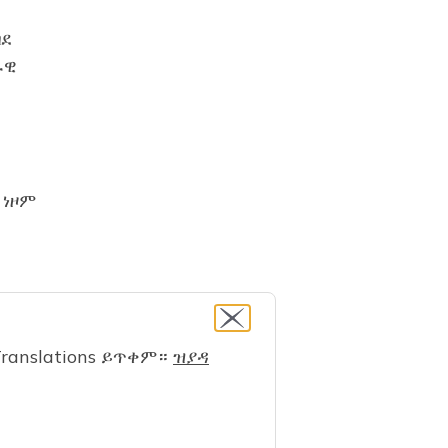
በደ
ራዊ
 ነዞም
ሕሉ
ከባቢታት
ranslations ይጥቀም።
ዝያዳ
ኾነ
ኾኑ
 ዓቕሞም