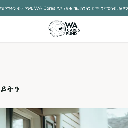
ሽንግተን ብመንገዲ WA Cares ናይ ነዊሕ ግዜ ክንክን ደገፍ ንምርካብ ዘለ
ባይትን