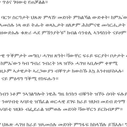
 ጥዕና ገዛውቲ የጠቓልል።
 ባርን፡ ስርዓታት ህጹጽ ምላሽ፡ መደባት ምክልኻል ውድቀት፡ ከምኡ’
ዝኣመሰሉ ነጻ ወይ ትሑት ወጻኢታት ዘለዎም ሕክምናዊ መሳርሒታት
 ዝውድኡሉ ቁጽሪ ሓደ ምኽንያት'ዩ" ክብል ሳንቴሊ ኣገዳስነት ናይዞም
ዊ ጥቕምታት መግቢ፡ ሓገዝ ጸዓት፡ ቫውቸር ፍሩይ ፍርያት፡ ቦታታት
፡ ከምኡ’ውን ካብ ግብሪ ንብረት ነጻ ዝኾኑ ሓገዝ ኣቢሎም ቀዋሚ
ዚኦም ኣታዊታት ኣረጋውያን ብቐጥታ ክውስኹ እኳ እንተዘይከኣሉ፡
ናይ ምዕዳግ ዓቕሚ የስፍሑን።
ብን ነቶም ንኣገልግሎት ነዊሕ ግዜ ክንክን ብቑዓት ዝኾኑ ሰባት ፍሉ
 ንወሃብቲ ኣባይቲ ዝኽፈል ወርሓዊ ደገፍ ክራይ ዝህብ መደብ ድጎማ
ኣባይቲ ዝህቡ ብፌደራል ዝምወሉ መደባት ቫውቸርን ይርከብዎም።
ም ህጹጽ ሓገዝ ክራይ ዝኣመሰሉ መደባት ምግፋፍ ክከላኸሉ ይኽእሉ፡ 