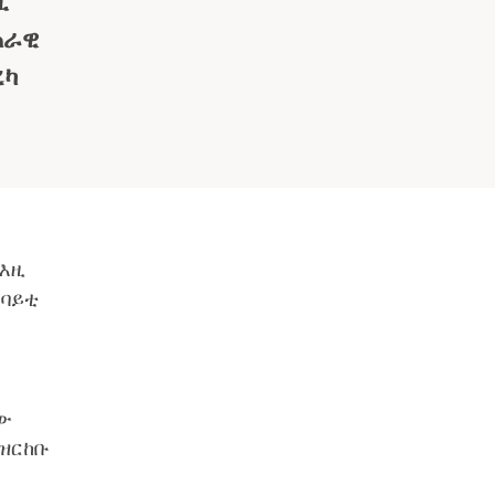
ቢ
ጠራዊ
ረካ
 እዚ
ኣባይቲ
ላው
 ዝርከቡ