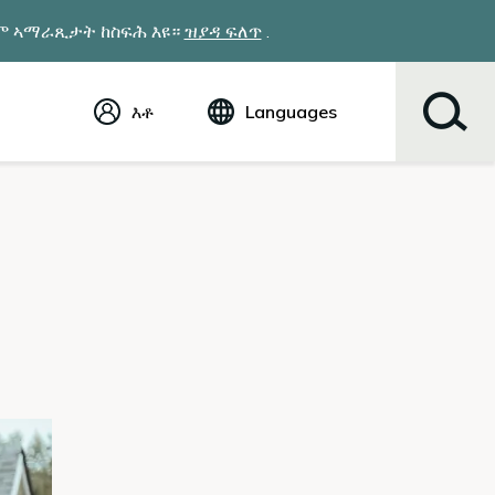
ዎም ኣማራጺታት ከስፍሕ እዩ።
ዝያዳ ፍለጥ
.
እቶ
Languages
ኢንግሊሽ (English)
Español
Tiếng Việt
Русский
简体中文
繁体中文
한국어
عربي
ខ្មែរ
українська
Soomaali
ਪੰਜਾਬੀ