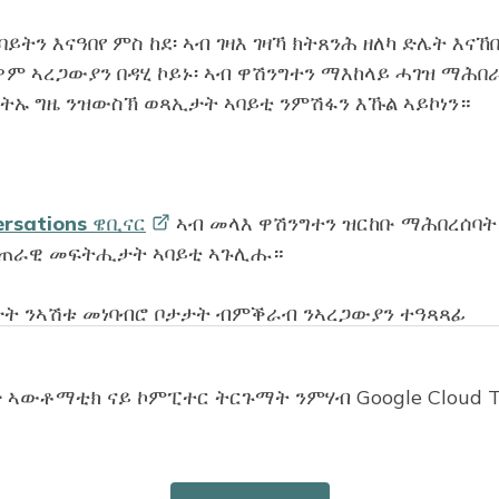
ትን እናዓበየ ምስ ከደ፡ ኣብ ገዛእ ገዛኻ ክትጸንሕ ዘለካ ድሌት እናኸ
ዎም ኣረጋውያን በዳሂ ኮይኑ፡ ኣብ ዋሽንግተን ማእከላይ ሓገዝ ማሕበ
ሕትኡ ግዜ ንዝውስኽ ወጻኢታት ኣባይቲ ንምሽፋን እኹል ኣይኮነን።
ersations
ዌቢናር
ኣብ መላእ ዋሽንግተን ዝርከቡ ማሕበረሰባት
ፈጠራዊ መፍትሒታት ኣባይቲ ኣጉሊሑ።
ታት ንኣሽቱ መነባብሮ ቦታታት ብምቕራብ ንኣረጋውያን ተዓጻጻፊ
ብ ትራንዚትን ኣገልግሎታትን ቀረባ እናሃለወ ማሕበረሰባዊ ባህሪ ዝ
ፈጥር። እዞም ዲዛይናት እዚኣቶም፡ ኣረጋውያን ኣብቲ ዝፈልጥዎ 
 ኣውቶማቲክ ናይ ኮምፒተር ትርጉማት ንምሃብ Google Cloud T
 ንብዙሓት ኣረጋውያን ኣገደስቲ ኣማራጺታት ኣባይቲ ይውክሉ፣ እንተ
ቡር መሬት ኮፍ ኢሎም ስለዝርከቡ ንጸቕጢ ልምዓታዊ ተቓላዕቲ እና
በርቲ ብኣውፈርቲ ኣብ ሓደጋ ምስ ዝወድቁ ማሕበረሰቦም ናይ ምዕዳግ