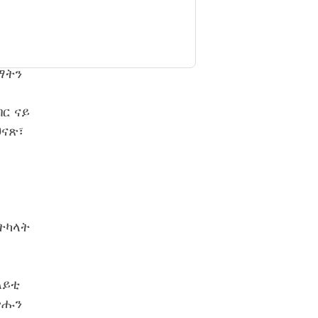
ታማታት
ማትን
ባር ናይ
ህናጽ፣
ትካላት
ለይቲ
ጽሑን