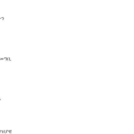
ውን
 መግቢ
ይ
ግዝያዊ