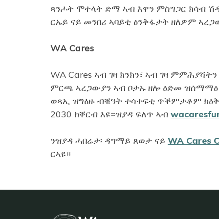
ጻንሖት ሞተላት ድማ ኣብ እዋን ምስግጋር ክሳብ ሽዱ
ርኡይ ናይ መንበሪ ኣባይቲ ዕንቅፋታት ዘለዎም ኣረጋ
WA Cares
WA Cares ኣብ ገዛ ክንክን፣ ኣብ ገዛ ምምሕያሻ
ምርጫ ኣረጋውያን ኣብ ቦታኡ ዘሎ ዕድመ ዝሰማማዕ። 
ወጻኢ ዝግዕዙ ብቑዓት ተሳተፍቲ ጥቕምታቶም ክዕቅ
2030 ክቐርብ እዩ።ዝያዳ ፍለጥ ኣብ
wacaresfu
ንዝያዳ ሓበሬታ፡ ዳግማይ ጸወታ ናይ
WA Cares C
ርኣዩ።