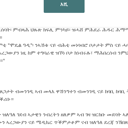
እሺ
ጺታት ኣባይቲ ንምዕቃብ ሓጊዙ።
ደስቲ ኣገልግሎታት ብቐጥታ ናብቲ ድሮ ኣረጋውያን ዝነብሩሉ ኣፓር
ፍ ኣመጋግባ፡ ትምህርታዊ ንጥፈታትን መደባት ምንቅስቓስ ኣካላትን
በረሰባት፡ ምብጻሕ ህጹጽ ክፍሊ ምንካይ፡ ዝሓሸ ምሕደራ ሕዱር ሕማ
።
ከምቲ "ሞዴል ዓዲ"፡ ንኣሽቱ ናይ ብሕቲ መነባብሮ ቦታታት ምስ ናይ ሓ
ኣረጋውያን ነዚ ከም ተግባራዊ ዝኾነ ቦታ ክነብሩሉ፣ ማሕበረሰብ ንም
።"
 ጸጋታት ብመንገዲ ኣብ መላእ ዋሽንግተን ብመንገዲ ናይ ከባቢ ከባቢ 
ኣቕሪቡ።
ዝለዓለ ገደብ ኣታዊን ንብረትን ዘለዎም ኣብ ገዛ ዝርከቡ መደባት ኣ
’ውን ኣረጋውያን ናይ ሜዲኬር ጥቕምታቶም ናብ ዝለዓለ ደረጃ ንኽበ