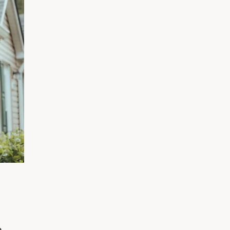
አማርኛ
فارسی، فارسی
ትግሪኛ
ታጋሎግ
ພາສາລາວ