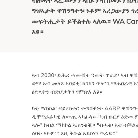
ብዙሓት ኣረጋውያን ኣበይን ብኸመይን ክነ
ግዝኣታት ዋሽንግተን፡ ነቶም ኣረጋውያን ጎ
መፍትሒታት ይቕልቀሉ ኣለዉ። WA Cares
እዩ።
ኣብ 2030፡ ድሕሪ ሓሙሽተ ዓመት ጥራይ፡ ኣብ ዋሽ
ድማ ኣብ መላእ ኣባይቲ፡ ክንክን ጥዕናን ማሕበራዊ 
ዕድላትን ብድሆታትን የምጽእ እዩ።
ካቲ ማክኮል፡ ዳይረክተር ተጣባቕነት AARP ዋሽንግ
ዲሞግራፊካዊ ለውጢ ኣካፊላ። "ኣብ ዙርያ ዕድመ ም
ኣሎ" ክብል ማክኮል ኣጠንቂቑ። "ብሓቂ፡ እቲ ብቕል
ሰባት እዮም። እዚ ቅቡል ኣይኮነን ጥራይ።"