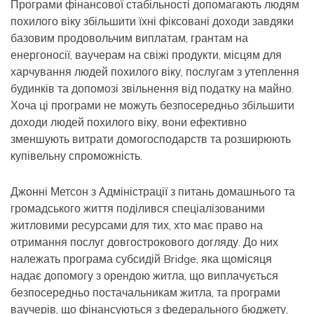
Програми фінансової стабільності допомагають людям
похилого віку збільшити їхні фіксовані доходи завдяки
базовим продовольчим виплатам, грантам на
енергоносії, ваучерам на свіжі продукти, місцям для
харчування людей похилого віку, послугам з утеплення
будинків та допомозі звільнення від податку на майно.
Хоча ці програми не можуть безпосередньо збільшити
доходи людей похилого віку, вони ефективно
зменшують витрати домогосподарств та розширюють
купівельну спроможність.
Джонні Метсон з Адміністрації з питань домашнього та
громадського життя поділився спеціалізованими
житловими ресурсами для тих, хто має право на
отримання послуг довгострокового догляду. До них
належать програма субсидій Bridge, яка щомісяця
надає допомогу з орендою житла, що виплачується
безпосередньо постачальникам житла, та програми
ваучерів, що фінансуються з федерального бюджету,