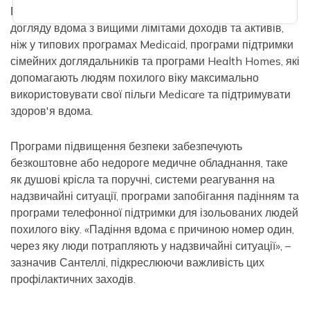
Послуги з покращення здоров'я включають програми
догляду вдома з вищими лімітами доходів та активів,
ніж у типових програмах Medicaid, програми підтримки
сімейних доглядальників та програми Health Homes, які
допомагають людям похилого віку максимально
використовувати свої пільги Medicare та підтримувати
здоров'я вдома.
Програми підвищення безпеки забезпечують
безкоштовне або недороге медичне обладнання, таке
як душові крісла та поручні, системи реагування на
надзвичайні ситуації, програми запобігання падінням та
програми телефонної підтримки для ізольованих людей
похилого віку. «Падіння вдома є причиною номер один,
через яку люди потрапляють у надзвичайні ситуації», –
зазначив Сантеллі, підкреслюючи важливість цих
профілактичних заходів.