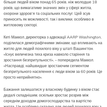
більше людей віком понад 65 років, ніж молодше 18
років, що вимагатиме значних змін у сфері житла,
охорони здоров'я та соціальних послуг. Цей зсув
приносить як можливості, так і виклики, особливо в
житловому секторі.
Кеті Маккол, директорка з адвокації AARP Washington,
поділилася демографічними змінами, що впливають на
житло для людей похилого віку у штаті Вашингтон.
«Існує величезна тиха криза навколо старіння та
зростання безпритульності», – попередила Маккол.
«Насправді, найшвидше зростаючим сегментом
безпритульного населення є люди віком за 60 років. Це
просто неприйнятно».
Бажання залишатися у власному будинку з віком стає
дедалі складнішим, оскільки зростає розрив між
середнім доходом домогосподарства та вартістю
житла. Це особливо складно для людей похилого віку з