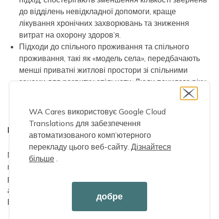
до відділень невідкладної допомоги, краще
лікування хронічних захворювань та зниження
витрат на охорону здоров’я.
Підходи до спільного проживання та спільного
проживання, такі як «модель села», передбачають
менші приватні житлові простори зі спільними
зонами для розвитку спільноти. Люди похилого віку
вважають це життєздатним місцем для життя,
побудови спільноти та доступного житла.
WA Cares використовує Google Cloud
Translations для забезпечення
Місцеві ресурси для людей похилого віку
автоматизованого комп’ютерного
перекладу цього веб-сайту.
Дізнайтеся
Метт Сантеллі з організації «Ресурси для людей
більше
.
похилого віку та інвалідів округу Пірс» детально
розповів про численні програми, доступні через місцеві
агентства з питань старіння по всьому штату
добре
Вашингтон.