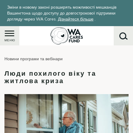
Перейти
Зміни в новому законі розширять можливості мешканців
до
Вашингтона щодо доступу до довгострокової підтримки
основного
догляду через WA Cares.
Дізнайтеся більше
.
вмісту
МЕНЮ
Новини програми та вебінари
Пошук
Люди похилого віку та
житлова криза