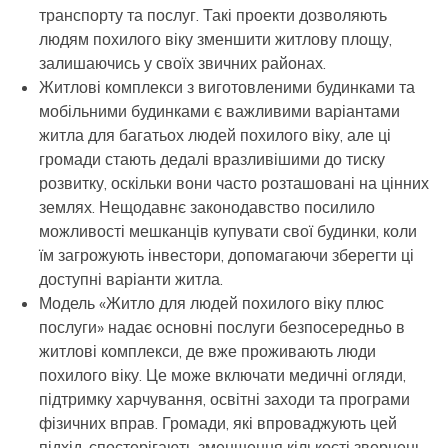
транспорту та послуг. Такі проекти дозволяють
людям похилого віку зменшити житлову площу,
залишаючись у своїх звичних районах.
Житлові комплекси з виготовленими будинками та
мобільними будинками є важливими варіантами
житла для багатьох людей похилого віку, але ці
громади стають дедалі вразливішими до тиску
розвитку, оскільки вони часто розташовані на цінних
землях. Нещодавнє законодавство посилило
можливості мешканців купувати свої будинки, коли
їм загрожують інвестори, допомагаючи зберегти ці
доступні варіанти житла.
Модель «Житло для людей похилого віку плюс
послуги» надає основні послуги безпосередньо в
житлові комплекси, де вже проживають люди
похилого віку. Це може включати медичні огляди,
підтримку харчування, освітні заходи та програми
фізичних вправ. Громади, які впроваджують цей
підхід, спостерігають зменшення кількості звернень