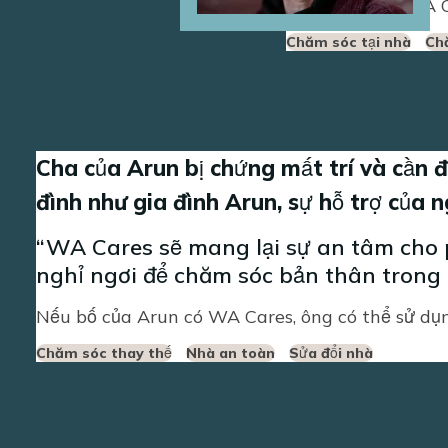
Nếu Patty có WA Ca
Chăm sóc tại nhà
Ch
Cha của Arun bị chứng mất trí và cần đ
đình như gia đình Arun, sự hỗ trợ của 
WA Cares sẽ mang lại sự an tâm cho p
nghỉ ngơi để chăm sóc bản thân trong 
Nếu bố của Arun có WA Cares, ông có thể sử dụn
Chăm sóc thay thế
Nhà an toàn
Sửa đổi nhà