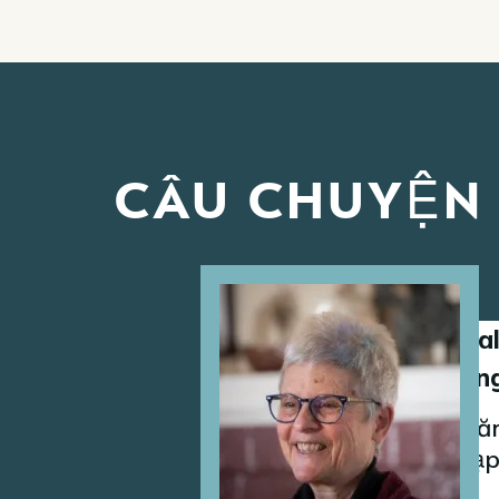
CÂU CHUYỆN
Image
Bạn đời của Sal
hoạt động hàng 
Việc được chăm
đi mua sắm tạp 