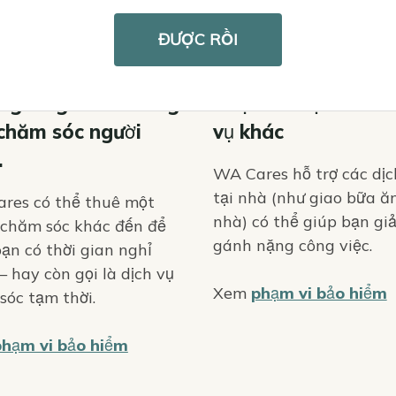
Icon
ĐƯỢC RỒI
nghỉ ngơi khỏi công
Nhận hỗ trợ từ các 
 chăm sóc người
vụ khác
.
WA Cares hỗ trợ các dịc
tại nhà (như giao bữa ă
res có thể thuê một
nhà) có thể giúp bạn gi
 chăm sóc khác đến để
gánh nặng công việc.
ạn có thời gian nghỉ
 hay còn gọi là dịch vụ
Xem
phạm vi bảo hiểm
sóc tạm thời.
phạm vi bảo hiểm