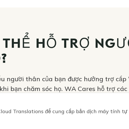
 THỂ HỖ TRỢ NGƯ
?
u người thân của bạn được hưởng trợ cấp 
 khi bạn chăm sóc họ. WA Cares hỗ trợ các
ó trả phí, chăm sóc tạm thời và các dịch v
oud Translations để cung cấp bản dịch máy tính tự