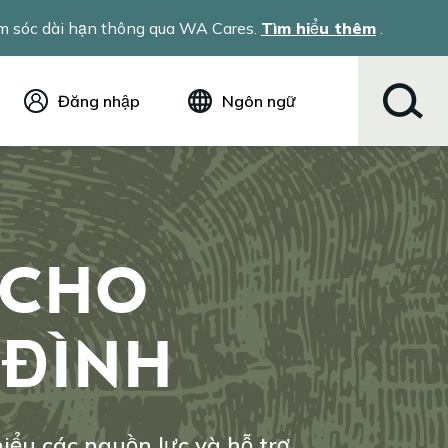
ăm sóc dài hạn thông qua WA Cares.
Tìm hiểu thêm
.
Đăng nhập
Ngôn ngữ
Tiếng Anh (English)
Español
Tiếng Việt
Русский
简体中文
 CHO
繁体中文
한국어
عربي
 ĐÌNH
ខ្មែរ
українська
Soomaali
ਪੰਜਾਬੀ
ểu các nguồn lực và hỗ trợ