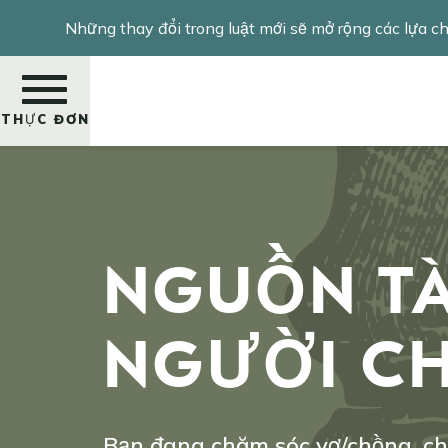
Nhảy
Những thay đổi trong luật mới sẽ mở rộng các lựa 
đến
nội
dung
THỰC ĐƠN
Tìm
kiếm
NGUỒN TÀ
NGƯỜI CH
Bạn đang chăm sóc vợ/chồng, ch