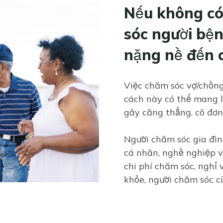
Nếu không có 
sóc người bệ
nặng nề đến c
Việc chăm sóc vợ/chồng
cách này có thể mang l
gây căng thẳng, cô đơn
Người chăm sóc gia đì
cá nhân, nghề nghiệp và
chi phí chăm sóc, nghỉ
khỏe, người chăm sóc c