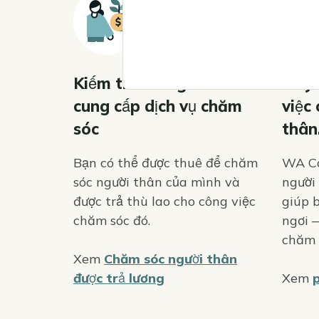
Icon
Icon
Kiếm tiền bằng cách
Hãy 
cung cấp dịch vụ chăm
việc
sóc
thân
Bạn có thể được thuê để chăm
WA Ca
sóc người thân của mình và
người
được trả thù lao cho công việc
giúp b
chăm sóc đó.
ngơi —
chăm 
Xem
Chăm sóc người thân
được trả lương
Xem