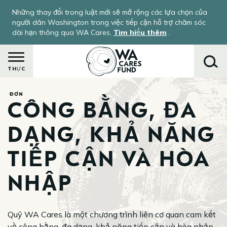
Nhảy
Những thay đổi trong luật mới sẽ mở rộng các lựa chọn của
đến
người dân Washington trong việc tiếp cận hỗ trợ chăm sóc
nội
dài hạn thông qua WA Cares.
Tìm hiểu thêm
.
dung
THỰC
ĐƠN
CÔNG BẰNG, ĐA
Tìm
kiếm
DẠNG, KHẢ NĂNG
TIẾP CẬN VÀ HÒA
NHẬP
Quỹ WA Cares là một chương trình liên cơ quan cam kết
về công bằng, đa dạng, khả năng tiếp cận và hòa nhập