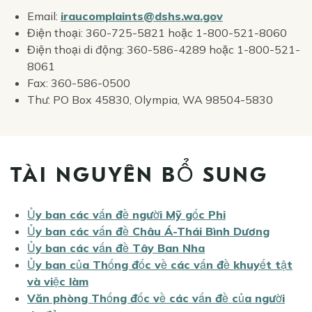
Email:
iraucomplaints@dshs.wa.gov
Điện thoại:
360-725-5821
hoặc
1-800-521-8060
Điện thoại di động:
360-586-4289
hoặc
1-800-521-
8061
Fax:
360-586-0500
Thư: PO Box 45830, Olympia, WA
98504-5830
TÀI NGUYÊN BỔ SUNG
Ủy ban các vấn đề người Mỹ gốc Phi
Ủy ban các vấn đề Châu Á-Thái Bình Dương
Ủy ban các vấn đề Tây Ban Nha
Ủy ban của Thống đốc về các vấn đề khuyết tật
và việc làm
Văn phòng Thống đốc về các vấn đề của người