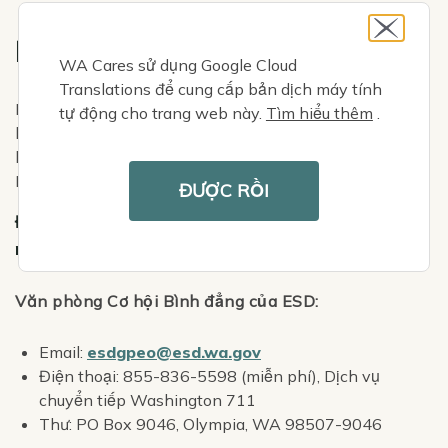
NỘP ĐƠN KHIẾU NẠI
WA Cares sử dụng Google Cloud
Translations để cung cấp bản dịch máy tính
Bạn có thể nộp đơn khiếu nại về quyền công dân với bất
tự động cho trang web này.
Tìm hiểu thêm
.
kỳ nhân viên nào của WA Cares, trực tiếp tới văn phòng
bình đẳng cơ hội của cơ quan có liên quan hoặc tới Bộ
Lao động Hoa Kỳ.
ĐƯỢC RỒI
Đối với các khiếu nại liên quan đến Sở An
ninh Việc làm (ESD)
Văn phòng Cơ hội Bình đẳng của ESD:
Email:
esdgpeo@esd.wa.gov
Điện thoại:
855-836-5598
(miễn phí), Dịch vụ
chuyển tiếp Washington 711
Thư: PO Box 9046, Olympia, WA
98507-9046