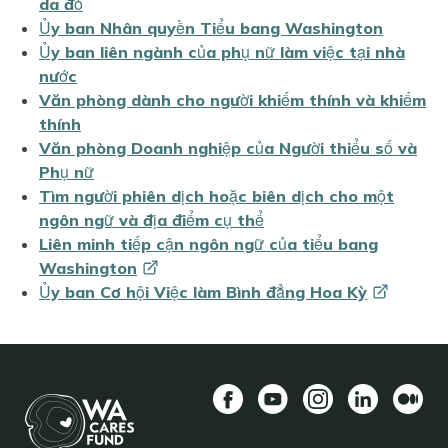
da đỏ
Ủy ban Nhân quyền Tiểu bang Washington
Ủy ban liên ngành của phụ nữ làm việc tại nhà
nước
Văn phòng dành cho người khiếm thính và khiếm
thính
Văn phòng Doanh nghiệp của Người thiểu số và
Phụ nữ
Tìm người phiên dịch hoặc biên dịch cho một
ngôn ngữ và địa điểm cụ thể
Liên minh tiếp cận ngôn ngữ của tiểu bang
Washington
Ủy ban Cơ hội Việc làm Bình đẳng Hoa
Kỳ
Facebook
YouTube
Instagram
LinkedIn
Vừa