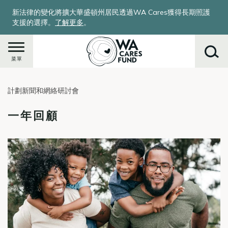
移
新法律的變化將擴大華盛頓州居民透過WA Cares獲得長期照護
至
支援的選擇。
了解更多
。
主
內
容
菜單
計劃新聞和網絡研討會
搜
尋
一年回顧