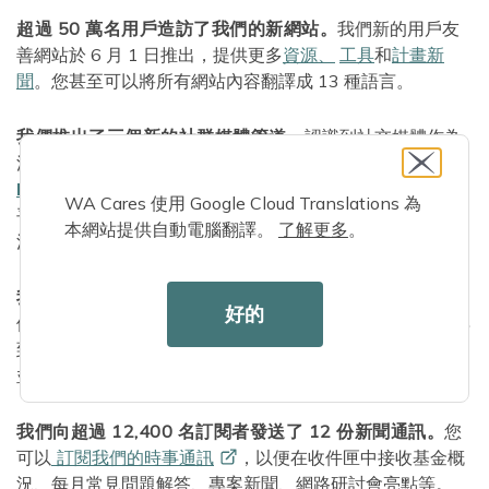
超過 50 萬名用戶造訪了我們的新網站。
我們新的用戶友
善網站於 6 月 1 日推出，提供更多
資源、
工具
和
計畫新
聞
。您甚至可以將所有網站內容翻譯成 13 種語言。
我們推出了三個新的社群媒體管道。
認識到社交媒體作為
溝通和參與工具的力量，我們去年春天在
Facebook
、
Instagram
和
LinkedIn
上創建了帳戶。在您選擇的
WA Cares 使用 Google Cloud Translations 為
平台上關注我們，定期更新重點關注護理故事、即將舉辦的
本網站提供自動電腦翻譯。
了解更多
。
活動、計劃更新、新資源等！
我們舉辦了 16 場網路研討會，與會者超過 5,400 人。
我
好的
們的網路研討會重點關注從計劃基礎知識到長期照護規劃再
到雇主報告等主題。您可以觀看
過去網路研討會的錄影
並
註冊
我們 2024 年的第一次網路研討會。
我們向超過 12,400 名訂閱者發送了 12 份新聞通訊。
您
可以
訂閱我們的時事通訊
，以便在收件匣中接收基金概
況、每月常見問題解答、專案新聞、網路研討會亮點等。