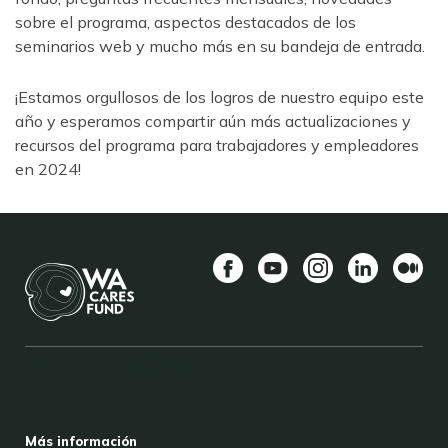
sobre el programa, aspectos destacados de los
seminarios web y mucho más en su bandeja de entrada.
¡Estamos orgullosos de los logros de nuestro equipo este
año y esperamos compartir aún más actualizaciones y
recursos del programa para trabajadores y empleadores
en 2024!
Facebook
YouTube
Instagram
LinkedIn
Medio
BACK TO TOP
FOOTER
Más información