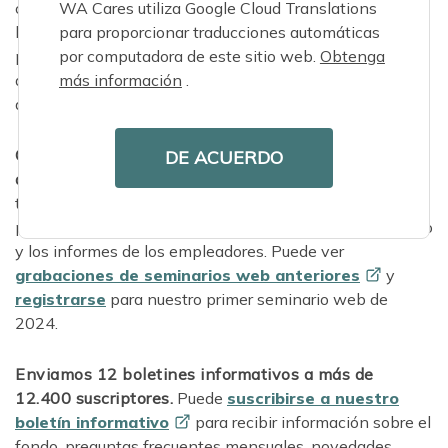
WA Cares utiliza Google Cloud Translations
cuentas en
Facebook
,
Instagram
y
LinkedIn
para proporcionar traducciones automáticas
la primavera pasada. ¡Síganos en la plataforma que
por computadora de este sitio web.
Obtenga
prefiera para recibir actualizaciones periódicas que
más información
.
destaquen historias de atención, próximos eventos,
actualizaciones de programas, nuevos recursos y más!
Organizamos 16 seminarios web con más de 5400
DE ACUERDO
asistentes.
Nuestros seminarios web se centraron en
temas que abarcaban desde los conceptos básicos del
programa hasta la planificación de cuidados a largo plazo
y los informes de los empleadores. Puede ver
grabaciones de seminarios web
anteriores
y
registrarse
para nuestro primer seminario web de
2024.
Enviamos 12 boletines informativos a más de
12.400 suscriptores.
Puede
suscribirse a nuestro
boletín
informativo
para recibir información sobre el
fondo, preguntas frecuentes mensuales, novedades