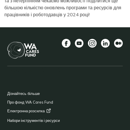
та з нетерпінням чекаємо можливості поділитися ще
більшою кількістю оновлень програми та ресурсів для
працівників і роботодавців у 2024 році!
Facebook
YouTube
Instagram
LinkedIn
Середн
BACK TO TOP
FOOTER
Дізнайтесь більше
Про фонд WA Cares Fund
Електронна
розсилка
Набори інструментів і ресурси