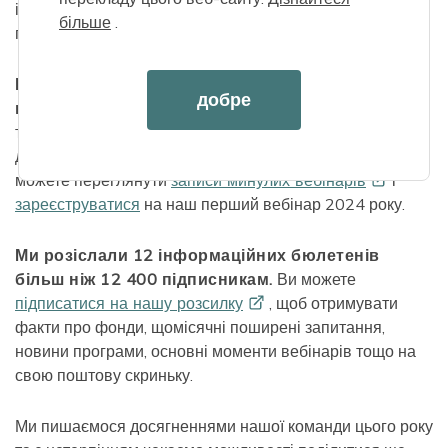
історіями догляду, майбутніми подіями, оновленнями
більше
.
програм, новими ресурсами тощо!
Ми провели 16 вебінарів із понад 5400
добре
відвідувачами.
Наші вебінари були зосереджені на
темах, починаючи від основ програми до планування
довгострокового догляду та звітності роботодавця. Ви
можете переглянути
записи минулих
вебінарів
і
зареєструватися
на наш перший вебінар 2024 року.
Ми розіслали 12 інформаційних бюлетенів
більш ніж 12 400 підписникам.
Ви можете
підписатися на нашу
розсилку
, щоб отримувати
факти про фонди, щомісячні поширені запитання,
новини програми, основні моменти вебінарів тощо на
свою поштову скриньку.
Ми пишаємося досягненнями нашої команди цього року