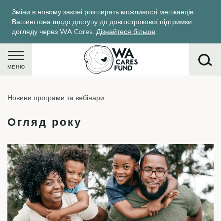
Перейти
Зміни в новому законі розширять можливості мешканців
до
Вашингтона щодо доступу до довгострокової підтримки
основного
догляду через WA Cares.
Дізнайтеся більше
.
вмісту
МЕНЮ
Новини програми та вебінари
Пошук
Огляд року