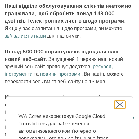
Наші відділи обслуговування клієнтів невтомно
працювали, щоб обробити понад 143 000
дзвінків і електронних листів щодо програми.
Якщо у вас є запитання щодо програми, ви можете
зв’язатися з нами
для підтримки.
Понад 500 000 користувачів відвідали наш
новий веб-сайт.
Запущений 1 червня наш новий
зручний веб-сайт пропонує додаткові
ресурси,
інструменти
та
новини програми
. Ви навіть можете
перекласти весь вміст веб-сайту на 13 мов.
Ми запустили три нові канали в соціальних
мережах.
Усвідомлюючи силу соціальних медіа як
інструменту спілкування та взаємодії, минулої весни ми
WA Cares використовує Google Cloud
створили облікові записи у
Facebook
,
Instagram
Translations для забезпечення
і
LinkedIn
. Слідкуйте за нами на платформі, яку ви
автоматизованого комп’ютерного
виберете, щоб регулярно отримувати оновлення з
перекладу цього веб-сайту.
Дізнайтеся