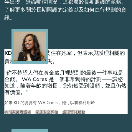
年出現。無論哪種情況，這都屬於長期照護的範疇。
了解更多關於
長期照護的定義以及如何進行規劃的資
訊。
Image
KD 很高興她的婆婆住在她家，但表示與護理相關的
費用可能會造成損失。
你不希望人們在黃金歲月裡想到的最後一件事就是
金錢。 WA Cares 是一個非常獨特的計劃——讓您
知道，隨著年齡的增長，您仍然受到照顧，並且仍然
有價值。
如果 KD 的婆婆有 WA Cares，她可以將福利用於：
有償家庭看護者
家居安全評估
護理暫托服務