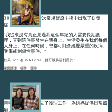
Image
30 歲時，丹妮在一次常規醫療手術中出現了併發
症，導致脊髓受傷。
我從來沒有真正見過我這個年紀的人需要長期護
理，直到這件事發生在我身上。生活發生在我們每個
人身上。在任何時候，您都可能會經歷嚴重的疾病、
受傷或創傷性事件。
如果 Dani 有 WA Cares，她可以將福利用於：
家庭護理
輪椅
運輸
Image
善熙和允熙姊妹辭去了護理工作，為媽媽提供日常照
顧。