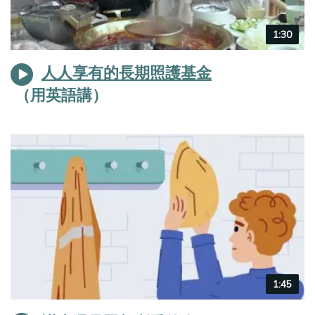
Video
1:30
duration
人人享有的長期照護基金
Video
1:45
duration