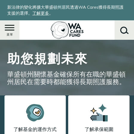
移
新法律的變化將擴大華盛頓州居民透過WA Cares獲得長期照護
至
支援的選擇。
了解更多
。
主
內
容
菜單
Image
助您規劃未來
搜
尋
華盛頓州關懷基金確保所有在職的華盛頓
州居民在需要時都能獲得長期照護服務。
了解基金的運作方式
了解承保範圍