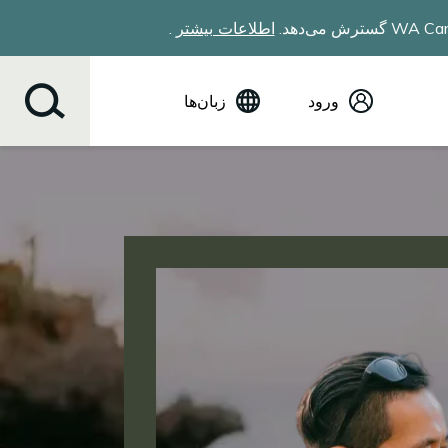
اطلاعات بیشتر
.
ورود
زبان‌ها
(English) انگلیسی
Español
Tiếng Việt
Русский
简体中文
繁体中文
한국어
عربي
ខ្មែរ
українська
Soomaali
ਪੰਜਾਬੀ