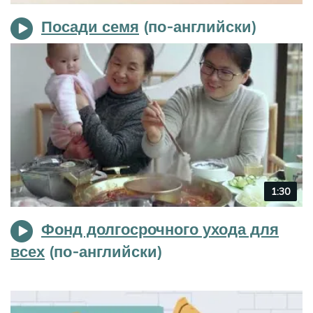
duration
Посади семя
Video
1:30
duration
Фонд долгосрочного ухода для
всех