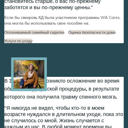
становитесь старше, о вас по-прежнему
заботятся и вы по-прежнему ценны.
Если бы свекровь КД была участником программы WA Cares,
она могла бы использовать свое пособие на:
Оплачиваемый семейный сиделка
Оценка безопасности дома
Услуги по уходу
Image
В 30 лет у Дэни возникло осложнение во время
обычной медицинской процедуры, в результате
которого она получила травму спинного мозга.
Я никогда не видел, чтобы кто-то в моем
возрасте нуждался в длительном уходе, пока это
не случилось со мной. Жизнь случается с
каждым из нас. В любой момент времени вы