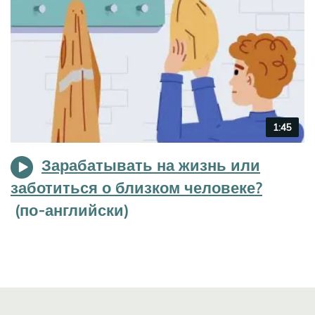
Video
1:45
duration
Зарабатывать на жизнь или
заботиться о близком человеке?