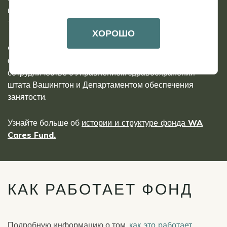
класса получить доступ к долгосрочному уходу, не
тратя при этом все свои сбережения.
ХОРОШО
Фонд WA Cares находится в ведении Департамента
социальных и медицинских услуг штата Вашингтон в
сотрудничестве с Управлением здравоохранения
штата Вашингтон и Департаментом обеспечения
занятости.
Узнайте больше об
истории и структуре фонда WA
Cares Fund.
КАК РАБОТАЕТ ФОНД
Подробную информацию о том,
как это работает
,