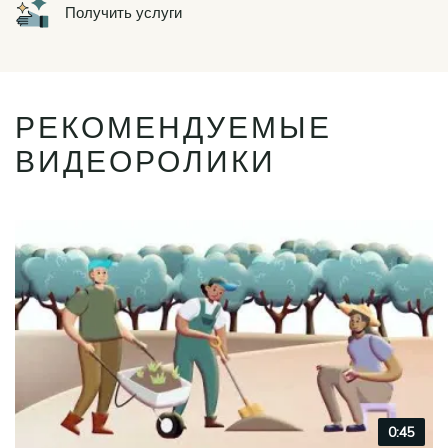
Icon
Получить услуги
РЕКОМЕНДУЕМЫЕ
ВИДЕОРОЛИКИ
Video
0:45