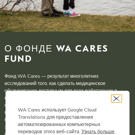
О ФОНДЕ WA CARES
FUND
Фонд WA Cares — результат многолетних
исследований того, как сделать медицинское
обслуживание доступным для всех работающих в
штате Вашингтон. Будучи государственной программой
страхования долгосрочного ухода, WA Cares
WA Cares использует Google Cloud
гарантирует покрытие для всех работающих
Translations для предоставления
независимо от наличия ранее существовавших
автоматизированных компьютерных
заболеваний. Вашингтон — первый штат в стране,
переводов этого веб-сайта.
Узнать больше
.
создавший доступный способ для широкого среднего