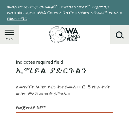
Skip
በአዲስ ህግ ላይ የሚደረጉ ለውጦች የዋሽንግተን ነዋሪዎች የረጅም ጊዜ
to
የእንክብካቤ ድጋፍን በWA Cares ለማግኘት ያላቸውን አማራጮች ያሰፋሉ።
main
የበለጠ ተማር
።
content
ምናሌ
ፈልግ
Indicates required field
ኢሜይል ያድርጉልን
ለመገናኘት እባክዎ ይህን ቅጽ ይሙሉ። በ3-5 የስራ ቀናት
ውስጥ ምላሽ መጠበቅ ይችላሉ።
የመጀመሪያ ስም