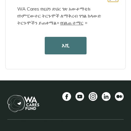
WA Cares የዚህን ድህረ ገጽ አውቶማቲክ
የኮምፒውተር ትርጉሞች ለማቅረብ ጎግል ክላውድ
ትርጉሞችን ይጠቀማል።
የበለጠ ተማር
።
እሺ
Facebook
YouTube
Instagram
LinkedIn
መካከለኛ
BACK TO TOP