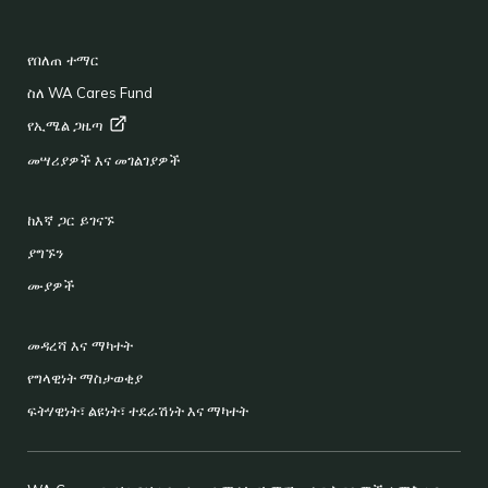
FOOTER
የበለጠ ተማር
ስለ WA Cares Fund
የኢሜል
ጋዜጣ
መሣሪያዎች እና መገልገያዎች
ከእኛ ጋር ይገናኙ
ያግኙን
ሙያዎች
መዳረሻ እና ማካተት
የግላዊነት ማስታወቂያ
ፍትሃዊነት፣ ልዩነት፣ ተደራሽነት እና ማካተት