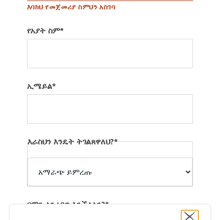
እባክህ የመጀመሪያ ስምህን አስገባ
የአያት ስም
ኢሜይል
እራስህን እንዴት ትገልጸዋለህ?
እራስህን
እንዴት
ትገልጸዋለህ?
በምን ልንረዳዎ እንችላለን?