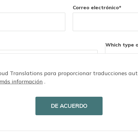
Correo electrónico
Which type o
In-person
loud Translations para proporcionar traducciones a
más información
.
DE ACUERDO