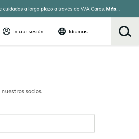
 cuidados a largo plazo a través de WA Cares.
Más
Iniciar sesión
Idiomas
Inglés (English)
Español
Tiếng Việt
Русский
简体中文
繁体中文
nuestros socios.
한국어
عربي
ខ្មែរ
українська
Soomaali
ਪੰਜਾਬੀ