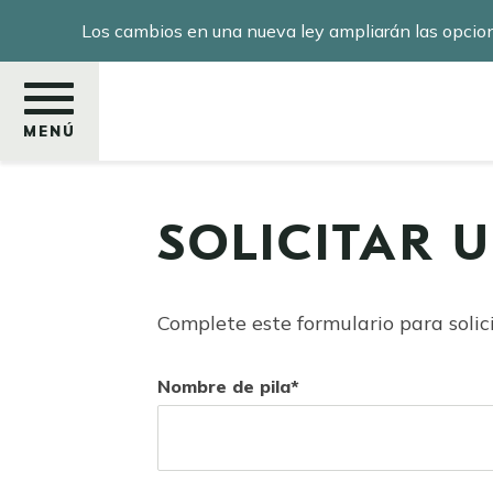
Pasar
Los cambios en una nueva ley ampliarán las opcio
al
contenido
principal
MENÚ
SOLICITAR 
Buscar
Complete este formulario para solic
Nombre de pila