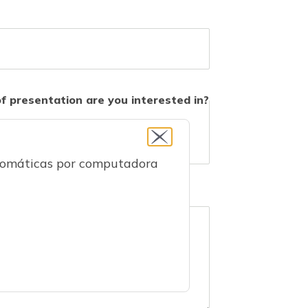
አማርኛ
فارسی، فارسی
ትግሪኛ
Tagalo
ພາສາລາວ
f presentation are you interested in?
Virtual
Otros…
utomáticas por computadora