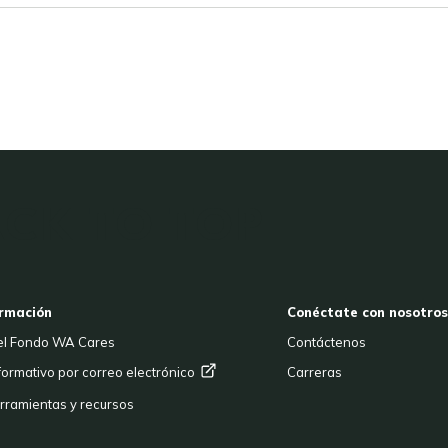
CK TO TOP
OOTER
rmación
Conéctate con nosotros
el Fondo WA Cares
Contáctenos
nformativo por correo
electrónico
Carreras
erramientas y recursos