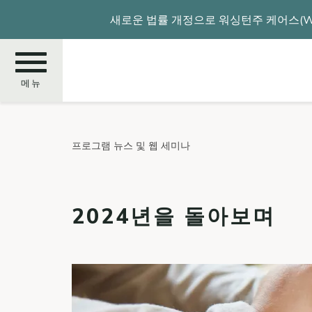
주
새로운 법률 개정으로 워싱턴주 케어스(WA
요
콘
텐
츠
메뉴
로
건
너
찾
프로그램 뉴스 및 웹 세미나
뛰
기
기
2024년을 돌아보며