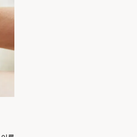
አማርኛ
فارسی، فارسی
ትግሪኛ
타갈로그어
ພາສາລາວ