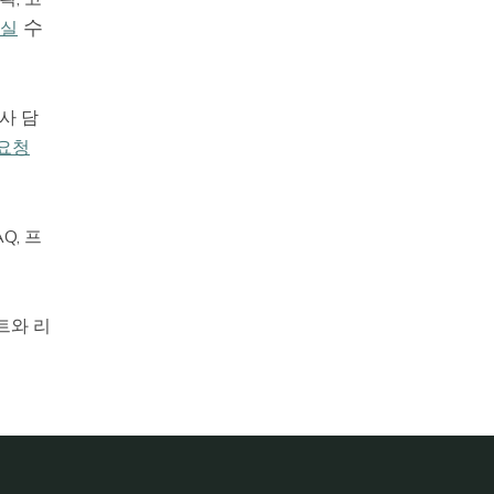
수
실
사 담
요청
Q, 프
트와 리