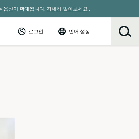
있는 옵션이 확대됩니다.
자세히 알아보세요
.
로그인
언어 설정
영어 (English)
Español
Tiếng Việt
Русский
简体中文
繁体中文
한국어
عربي
ខ្មែរ
українська
Soomaali
ਪੰਜਾਬੀ