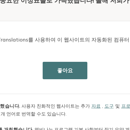
 있어 중요한 이정표들로 가득했습니다! 올해 저희가
oud Translations를 사용하여 이 웹사이트의 자동화된 
Cares 혜택을 계속 받으실 수 있습니다
.
2026년 7월부터 워
s 기금에 계속 참여할 수 있습니다
. 2030년 7월부터 주 외
좋아요
 26,000건이 넘는 전화와 이메일을 처리하기 위해 끊임없이
면
언제든지 문의해 주세요
.
문했습니다.
사용자 친화적인 웹사이트는 추가
자료
,
도구
및
프
3개 언어로 번역할 수도 있습니다.
를 개최했습니다.
웨비나는 프로그램 기본 사항부터 장기 요양 계획