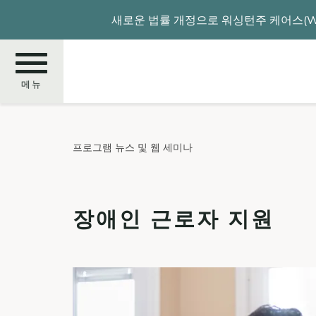
주
새로운 법률 개정으로 워싱턴주 케어스(WA
요
콘
텐
츠
메뉴
로
건
너
찾
프로그램 뉴스 및 웹 세미나
뛰
기
기
장애인 근로자 지원