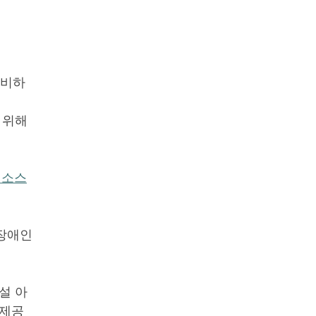
준비하
 위해
리소스
 장애인
설 아
 제공