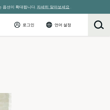
있는 옵션이 확대됩니다.
자세히 알아보세요
.
로그인
언어 설정
영어 (English)
Español
Tiếng Việt
Русский
简体中文
繁体中文
한국어
عربي
ខ្មែរ
українська
Soomaali
ਪੰਜਾਬੀ