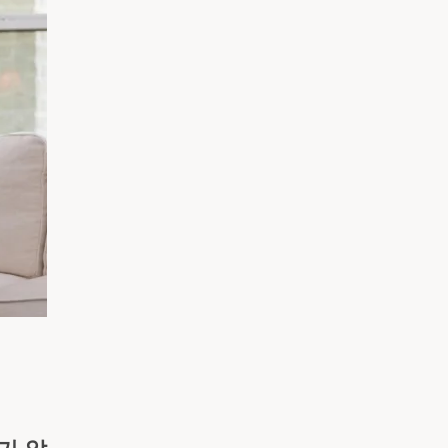
አማርኛ
فارسی، فارسی
ትግሪኛ
타갈로그어
ພາສາລາວ