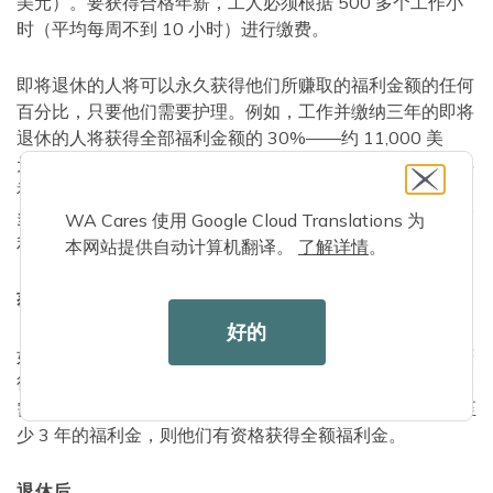
美元）。要获得合格年薪，工人必须根据 500 多个工作小
时（平均每周不到 10 小时）进行缴费。
即将退休的人将可以永久获得他们所赚取的福利金额的任何
百分比，只要他们需要护理。例如，工作并缴纳三年的即将
退休的人将获得全部福利金额的 30%——约 11,000 美
元。即使是 2023 年退休的即将退休的人也可能有资格获得
福利。如果一名即将退休的人在 2023 年工作并缴纳 500
多个小时（全职工作三个多月），然后退休，他们将获得福
WA Cares 使用 Google Cloud Translations 为
利金额的 10%。大约 3,650 美元。
本网站提供自动计算机翻译。
了解详情
。
获得全部福利
好的
如果满足上述要求，即将退休的人员也可以通过
其他途径
获
得全额福利。例如，如果即将退休的人员在退休后不久突然
需要护理，并且他们在申请福利时已在过去 6 年中缴纳了至
少 3 年的福利金，则他们有资格获得全额福利金。
退休后