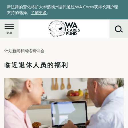
跳
新法律的变化将扩大华盛顿州居民通过WA Cares获得长期护理
转
支持的选择。
了解更多
。
到
主
要
菜单
内
容
计划新闻和网络研讨会
搜
索
临近退休人员的福利