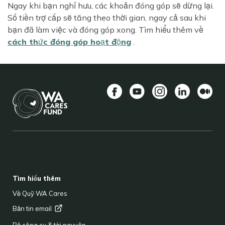
Ngay khi bạn nghỉ hưu, các khoản đóng góp sẽ dừng lại.
Số tiền trợ cấp sẽ tăng theo thời gian, ngay cả sau khi
bạn đã làm việc và đóng góp xong. Tìm hiểu thêm về
cách thức đóng góp hoạt động
.
Facebook
YouTube
Instagram
LinkedIn
Vừa
BACK TO TOP
FOOTER
Tìm hiểu thêm
Về Quỹ WA Cares
Bản tin
email
Bộ công cụ & tài nguyên