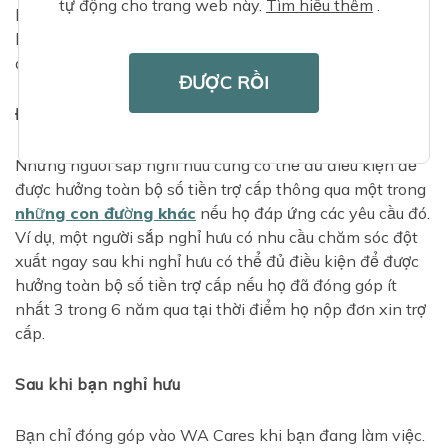
tự động cho trang web này.
Tìm hiểu thêm
.
làm việc toàn thời gian) vào năm 2023 và sau đó nghỉ
hưu, họ sẽ kiếm được 10% số tiền trợ cấp. Khoảng 3.650
đô la.
ĐƯỢC RỒI
Được hưởng toàn bộ lợi ích
Những người sắp nghỉ hưu cũng có thể đủ điều kiện để
được hưởng toàn bộ số tiền trợ cấp thông qua một trong
những con đường khác
nếu họ đáp ứng các yêu cầu đó.
Ví dụ, một người sắp nghỉ hưu có nhu cầu chăm sóc đột
xuất ngay sau khi nghỉ hưu có thể đủ điều kiện để được
hưởng toàn bộ số tiền trợ cấp nếu họ đã đóng góp ít
nhất 3 trong 6 năm qua tại thời điểm họ nộp đơn xin trợ
cấp.
Sau khi bạn nghỉ hưu
Bạn chỉ đóng góp vào WA Cares khi bạn đang làm việc.