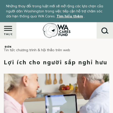
Nhảy
Những thay đổi trong luật mới sẽ mở rộng các lựa chọn của
đến
người dân Washington trong việc tiếp cận hỗ trợ chăm sóc
nội
dài hạn thông qua WA Cares.
Tìm hiểu thêm
.
dung
THỰC
ĐƠN
Tin tức chương trình & hội thảo trên web
Tìm
kiếm
Lợi ích cho người sắp nghỉ hưu