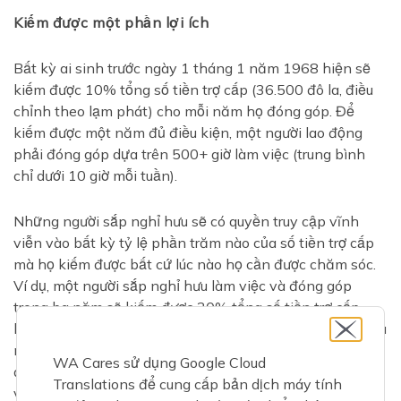
Kiếm được một phần lợi ích
Bất kỳ ai sinh trước ngày 1 tháng 1 năm 1968 hiện sẽ
kiếm được 10% tổng số tiền trợ cấp (36.500 đô la, điều
chỉnh theo lạm phát) cho mỗi năm họ đóng góp. Để
kiếm được một năm đủ điều kiện, một người lao động
phải đóng góp dựa trên 500+ giờ làm việc (trung bình
chỉ dưới 10 giờ mỗi tuần).
Những người sắp nghỉ hưu sẽ có quyền truy cập vĩnh
viễn vào bất kỳ tỷ lệ phần trăm nào của số tiền trợ cấp
mà họ kiếm được bất cứ lúc nào họ cần được chăm sóc.
Ví dụ, một người sắp nghỉ hưu làm việc và đóng góp
trong ba năm sẽ kiếm được 30% tổng số tiền trợ cấp -
khoảng 11.000 đô la. Ngay cả những người sắp nghỉ hưu
nghỉ hưu vào năm 2023 cũng có thể đủ điều kiện để
WA Cares sử dụng Google Cloud
được hưởng trợ cấp. Nếu một người sắp nghỉ hưu làm
Translations để cung cấp bản dịch máy tính
việc và đóng góp trong hơn 500 giờ (chỉ hơn ba tháng