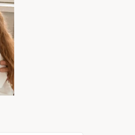
አማርኛ
فارسی، فارسی
ትግሪኛ
他加禄语
ພາສາລາວ