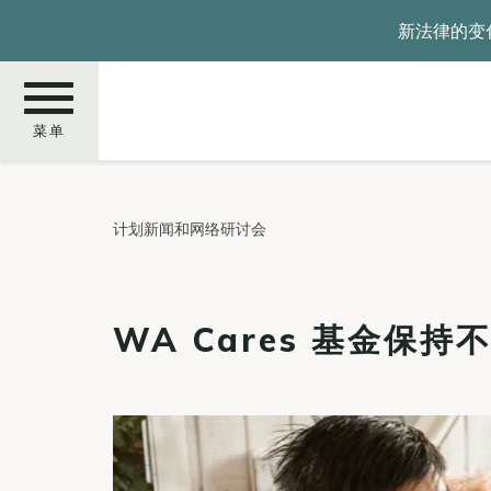
跳
新法律的变
转
到
主
要
菜单
内
容
搜
计划新闻和网络研讨会
索
WA Cares 基金保持