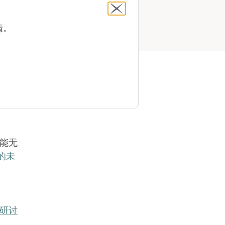
und
情
。
力将得
期护理
能无
的未
研讨