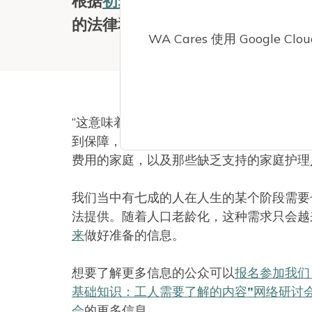
根据
初步结果
，华盛顿州选民没有通过第
的法律和
该计划的豁免条款
没有发
WA Cares 使用 Google 
“这意味着超过300万华盛顿州的劳动者
到保障，”该项目主任本·维特（Ben Vegh
费用的家庭，以及那些缺乏支持的家庭护理
我们当中有七成的人在人生的某个阶段需要
法提供。随着人口老龄化，这种需求只会越来
来
做好准备的信息。
想要了解更多信息的公众可以
报名参加我们 1
基础知识：工人需要了解的内容”网络研讨
会
的更多信息。