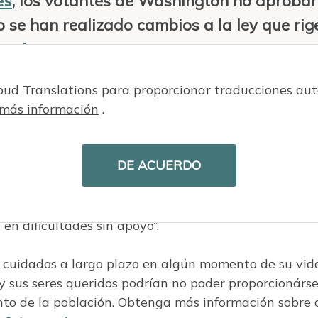
es
, los votantes de Washington no aproba
no se han realizado cambios a la ley que rige
es al programa
.
loud Translations para proporcionar traducciones a
más información
.
e trabajadores de Washington seguirán obteniendo
DE ACUERDO
plazo y se protegerá la solvencia del programa”, dec
ares brindará un recurso esencial a las familias de
tos costos de la atención a largo plazo y a los
en dificultades sin apoyo”.
 cuidados a largo plazo en algún momento de su vid
y sus seres queridos podrían no poder proporcionárse
ento de la población. Obtenga más información sobre