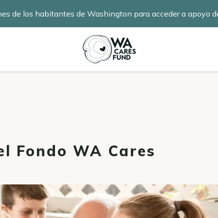
nes de los habitantes de Washington para acceder a apoyo de
información
.
el Fondo WA Cares