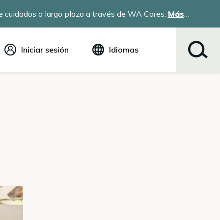
 cuidados a largo plazo a través de WA Cares.
Más
Iniciar sesión
Idiomas
Inglés (English)
Español
Tiếng Việt
Русский
简体中文
繁体中文
한국어
عربي
ខ្មែរ
українська
Soomaali
ਪੰਜਾਬੀ