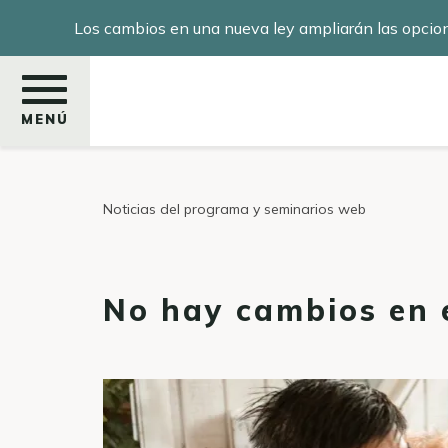
Pasar
Los cambios en una nueva ley ampliarán las opcio
al
contenido
principal
MENÚ
Buscar
Noticias del programa y seminarios web
No hay cambios en 