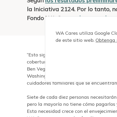
Según
los resultados preliminar
la Iniciativa 2124. Por lo tanto, 
Fondo WA Cares y
las exencion
WA Cares utiliza Google C
de este sitio web.
Obtenga 
“Esto significa que más de 3 millones d
cobertura asequible de atención a largo 
Ben Veghte, director del programa. “WA C
Washington que no pueden afrontar los al
cuidadores familiares que se encuentran 
Siete de cada diez personas necesitarán
pero la mayoría no tiene cómo pagarlos 
Esta necesidad crece con el envejecimi