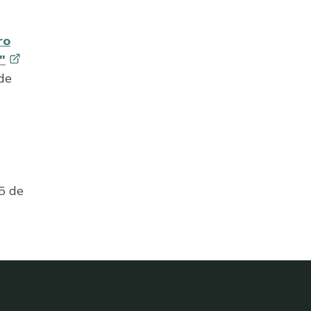
ro
"
de
5 de