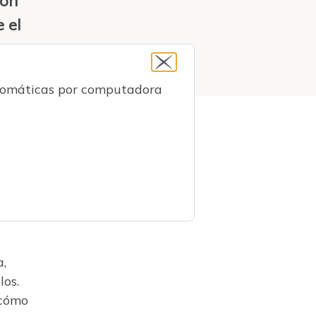
ron
 el
utomáticas por computadora
laró
a,
los.
 cómo