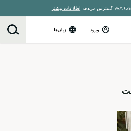
اطلاعات بیشتر
.
ورود
زبان‌ها
(English) انگلیسی
Español
Tiếng Việt
Русский
简体中文
繁体中文
한국어
عربي
ខ្មែរ
українська
Soomaali
ਪੰਜਾਬੀ