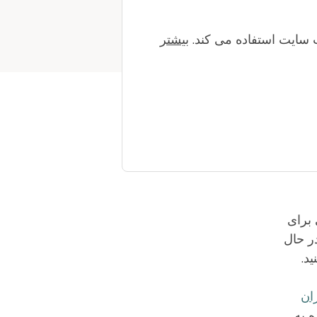
این، هیچ
ست.
بیشتر
پوشش
و توانگری مالی این برنامه حفظ خواهد شد.» «WA Cares
راقبان
 برای
ر حال
د.
ه کارگران
ه به