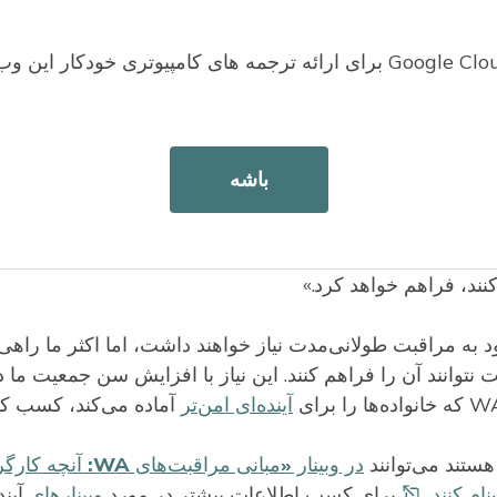
، رأی‌دهندگان واشنگتن به طرح ابتکاری ۲۱۲۴ رأی مثبت ندادند. بنابر
ای WA و
معافیت‌های این برنامه
ایجاد نشده ا
باشه
بن وگت، مدیر این برنامه، گفت: «این به این معنی است که بیش از ۳ میلیون کارگر واشنگتن همچنان از 
مراقبت‌های بلندمدت مقرون‌به‌صرفه بهره‌مند خواهند شد 
‌توانند هزینه‌های بالای مراقبت‌های بلندمدت را بپردازند و م
ند، فراهم خواهد کرد.»
گی خود به مراقبت طولانی‌مدت نیاز خواهند داشت، اما اکثر ما راهی
نتوانند آن را فراهم کنند. این نیاز با افزایش سن جمعیت ما د
آینده‌ای امن‌تر
آماده می‌کند، کسب کنی
ستند می‌توانند
در وبینار «مبانی مراقبت‌های WA: آنچ
کنند.
برای کسب اطلاعات بیشتر در مورد
وبینارهای
آیند