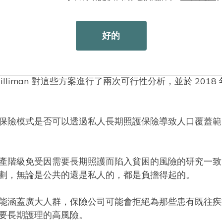
懷計畫一樣，該模式將涵蓋範圍擴大到全州工人，並透過
好的
過私人保險擴大保障範圍。私人保險公司將獲得部分災難
州提供額外的私人保險能力。
illiman 對這些方案進行了兩次可行性分析，並於 2018 年
保險模式是否可以透過私人長期照護保險導致人口覆蓋範
產階級免受因需要長期照護而陷入貧困的風險的研究一致
劃，無論是公共的還是私人的，都是負擔得起的。
能涵蓋廣大人群，保險公司可能會拒絕為那些患有既往疾
要長期護理的高風險。