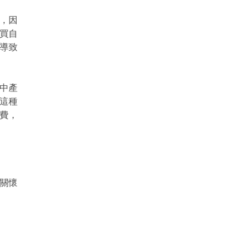
，因
買自
導致
中產
這種
費，
關懷
。