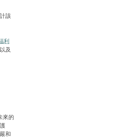
計該
福利
以及
們未來的
護
嚴和