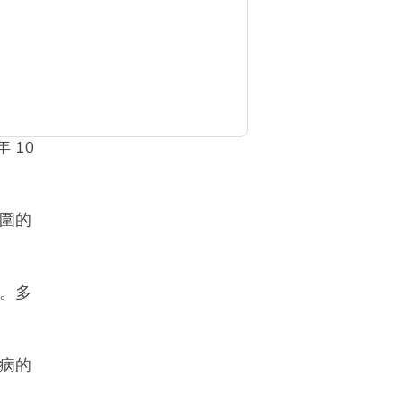
工資
性長
 10
圍的
。多
病的