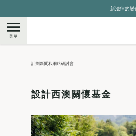
移
新法律的變
至
主
內
容
菜單
搜
計劃新聞和網絡研討會
尋
設計西澳關懷基金