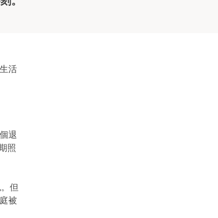
時刻。
生活
個退
長期照
包。但
庭被