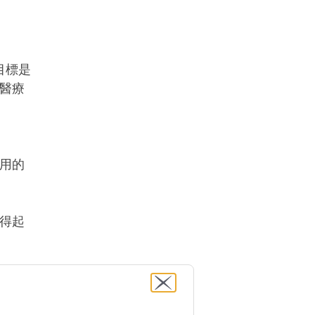
目標是
醫療
用的
得起
。