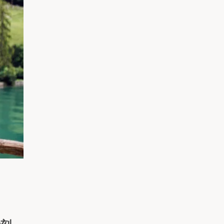
አማርኛ
فارسی، فارسی
ትግሪኛ
他加祿語
ພາສາລາວ