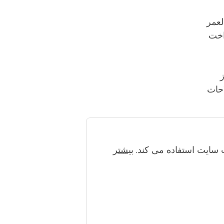
لعمر
داخت
ز
احات
س قرار می
بیشتر