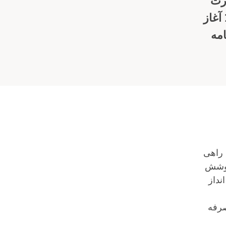
ورت
نیاز به پوشش مراقبت طولانی مدت دسترسی دارند. مشارکت در برنامه از 1 ژوئیه 2023 آغاز
امه
ما راهی
پوشش
طولانی مدت Medicaid، باید پس انداز
صرفه