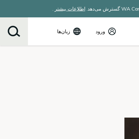
اطلاعات بیشتر
.
ورود
زبان‌ها
(English) انگلیسی
Español
Tiếng Việt
Русский
简体中文
繁体中文
한국어
عربي
ខ្មែរ
українська
Soomaali
ਪੰਜਾਬੀ