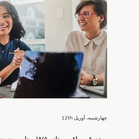
چهارشنبه، آوریل 12th