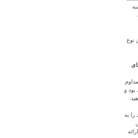
ته
 نوع
ای
به‌طور مداوم
بود و
را به
ن
ائه