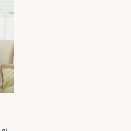
አማርኛ
فارسی، فارسی
ትግሪኛ
타갈로그어
ພາສາລາວ