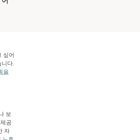
 어
고 싶어
습니다.
획을
나 보
 제공
한 자
래
노후