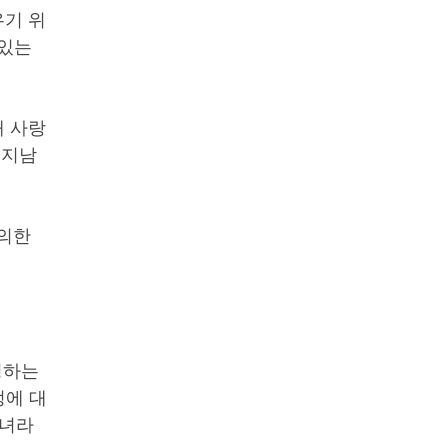
우기 위
 있는
때 사랑
 지남
논의한
정하는
정에 대
자녀라