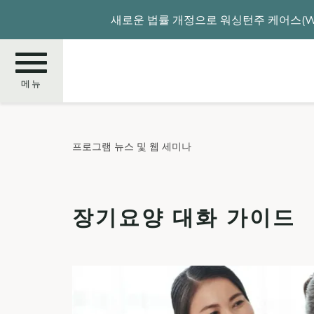
주
새로운 법률 개정으로 워싱턴주 케어스(WA
요
콘
텐
츠
메뉴
로
건
너
찾
프로그램 뉴스 및 웹 세미나
뛰
기
기
장기요양 대화 가이드