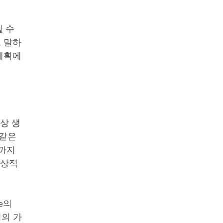
될 수
고 말하
 계획에
상 생
 같은
것까지
일상적
ve의
의 가