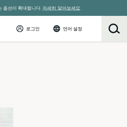
있는 옵션이 확대됩니다.
자세히 알아보세요
.
로그인
언어 설정
영어 (English)
Español
Tiếng Việt
Русский
简体中文
繁体中文
한국어
عربي
ខ្មែរ
українська
Soomaali
ਪੰਜਾਬੀ