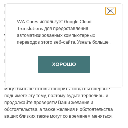
Поддерживайте разговор
Когда вы будете готовы обсудить детали, может быть
полезно провести специальное
семейное
собрание
,
WA Cares использует Google Cloud
чтобы начать составлять формальный план
Translations для предоставления
долгосрочного ухода со всеми, кто может быть
автоматизированных компьютерных
вовлечен в уход. Вы даже можете захотеть включить в
переводов этого веб-сайта.
Узнать больше
.
него доверенного друга или советника, например,
религиозного лидера, чтобы помочь в организации
разговора.
ХОРОШО
Помните, что вы, вероятно, не сможете охватить все,
что хотите обсудить в первом разговоре. Ваши близкие
могут быть не готовы говорить, когда вы впервые
поднимете эту тему, поэтому будьте терпеливы и
продолжайте проверять! Ваши желания и
обстоятельства, а также желания и обстоятельства
ваших близких также могут со временем меняться.