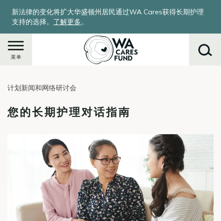
跳
新法律的变化将扩大华盛顿州居民通过WA Cares获得长期护理
转
支持的选择。
了解更多
。
到
主
要
菜单
内
容
计划新闻和网络研讨会
搜
索
您的长期护理对话指南