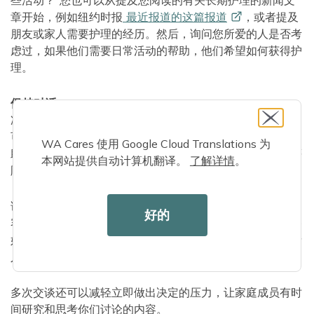
些活动？”您也可以从提及您阅读的有关长期护理的新闻文
章开始，例如纽约时报
最近报道的这篇报道
，或者提及
朋友或家人需要护理的经历。然后，询问您所爱的人是否考
虑过，如果他们需要日常活动的帮助，他们希望如何获得护
理。
保持对话
准备好讨论细节后，召开一次专门的
家庭会议
，与所有
可能参与护理的人一起制定正式的长期护理计划会很有帮
WA Cares 使用 Google Cloud Translations 为
助。您甚至可能希望邀请一位值得信赖的朋友或宗教领袖等
本网站提供自动计算机翻译。
了解详情
。
顾问来帮助促进对话。
请记住，在初次交谈中，你可能无法涵盖所有你想讨论的内
好的
容。当你第一次提起这个话题时，你的亲人可能还没有准备
好谈论这个话题，所以要耐心等待并继续关注！你和你的亲
人的愿望和情况也会随着时间的推移而改变。
多次交谈还可以减轻立即做出决定的压力，让家庭成员有时
间研究和思考你们讨论的内容。