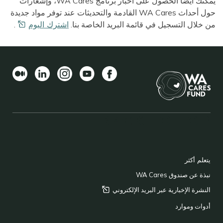
يمكنك أيضًا الحصول على أخبار برنامج WA Cares، وإشعارات
حول أحداث WA Cares القادمة والتحديثات عند توفر مواد جديدة
من خلال التسجيل في قائمة البريد الخاصة بنا.
اشترك
اليوم
.
Medium
LinkedIn
Instagram
YouTube
Facebook
BACK TO TOP
FOOTER
يتعلم أكثر
نبذة عن صندوق WA Cares
النشرة الإخبارية عبر البريد
الإلكتروني
أدوات وموارد