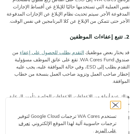
نفس العملية التي تستخدمها حاليًا للإبلاغ عن أقساط الإجازات
المدفوعة الأجر. سيتم تحديث نظام الإبلاغ عن الإجازات المدفوعة
الأجر حتى تتمكن من الإبلاغ عن كلا البرنامجين في نفس الوقت.
2. تتبع إعفاءات الموظفين
قد يختار بعض موظفيك
التقدم بطلب للحصول على إعفاء
من
صندوق WA Cares Fund. تقع على عاتق الموظف مسؤولية
التقدم بطلب إلى ESD، وفي حالة الموافقة عليه، يجب عليه
إخطار صاحب العمل وتزويد صاحب العمل بنسخة من خطاب
الموافقة.
هناك عدة أنواع من الإعفاءات. الإعفاءات الخاصة بتأمين الرعاية
طويلة الأجل الخاص والمحاربين القدامى الذين يعانون من إعاقة
مرتبطة بالخدمة بنسبة 70% أو أكثر هي إعفاءات دائمة ولا يمكن
تستخدم WA Cares ترجمات Google Cloud لتوفير
للموظفين الذين يتمتعون بهذه الإعفاءات العودة إلى التأمين.
ترجمات حاسوبية آلية لهذا الموقع الإلكتروني.
تعرف
على المزيد
.
الإعفاءات للعمال الذين يعيشون خارج الولاية والعمال المؤقتين