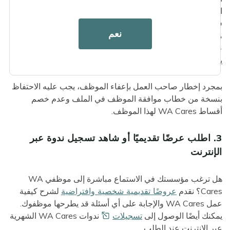
الذين يحملون تأشيرات غير مهاجرين وأزواج أفراد الخدمة الفعلية
في القوات المسلحة الأمريكية مشروطة. لن يكون الموظفون
نعم
مؤهلين لهذه الإعفاءات إلا طالما كانت هذه الظروف سارية ويجب
عليهم إخطار صاحب العمل وESD في غضون 90 يومًا إذا لم
يعودوا مؤهلين.
بمجرد إخطار صاحب العمل بإعفاء الموظف، يجب عليه الاحتفاظ
بنسخة من خطاب موافقة الموظف في الملف وعدم خصم
أقساط WA Cares لهذا الموظف.
3. اطلب عرضًا تقديميًا أو شاهد تسجيل ندوة عبر
الإنترنت
هل ترغب مؤسستك في الاستماع مباشرة إلى موظفي WA
Cares؟ نقدم
عروضًا تقديمية شخصية وافتراضية
لشرح كيفية
عمل WA Cares والإجابة على أي أسئلة قد يطرحها موظفوك.
يمكنك أيضًا الوصول إلى
تسجيلات
ندوات WA Cares الشهرية
عبر الإنترنت عند الطلب.