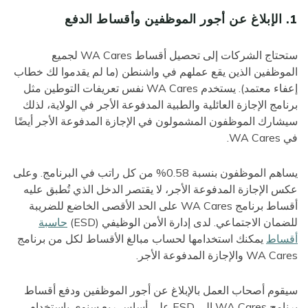
1. الإبلاغ عن أجور الموظفين وأقساط الدفع
ستحتاج الشركات إلى تحصيل أقساط WA Cares لجميع
الموظفين الذين يقع عملهم في واشنطن (ما لم يقدموا لك خطاب
إعفاء معتمد). يستخدم WA Cares نفس تعريفات التوطين مثل
برنامج الإجازة العائلية والطبية المدفوعة الأجر في الولاية، لذلك
سيشارك الموظفون المشمولون في الإجازة المدفوعة الأجر أيضًا
في WA Cares.
يساهم الموظفون بنسبة 0.58% من كل راتب في البرنامج. وعلى
عكس الإجازة المدفوعة الأجر، لا يقتصر الدخل الذي تُطبق عليه
أقساط برنامج WA Cares على الحد الأقصى الخاضع للضريبة
للضمان الاجتماعي. لدى إدارة الأمن الوظيفي (ESD)
حاسبة
أقساط
يمكنك استخدامها لحساب مبالغ الأقساط لكل من برنامج
WA Cares والإجازة المدفوعة الأجر.
سيقوم أصحاب العمل بالإبلاغ عن أجور الموظفين ودفع أقساط
برنامج WA Cares إلى ESD على أساس ربع سنوي باستخدام