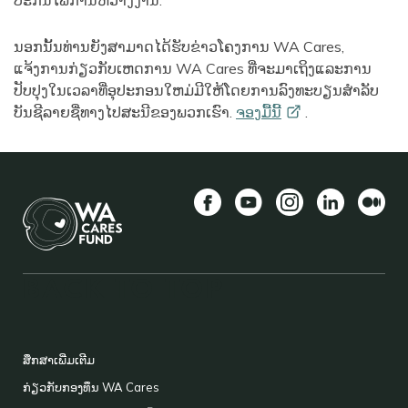
ປະກັນໄພການຫວ່າງງານ.
ນອກນັ້ນທ່ານຍັງສາມາດໄດ້ຮັບຂ່າວໂຄງການ WA Cares,
ແຈ້ງການກ່ຽວກັບເຫດການ WA Cares ທີ່ຈະມາເຖິງແລະການ
ປັບປຸງໃນເວລາທີ່ອຸປະກອນໃຫມ່ມີໃຫ້ໂດຍການລົງທະບຽນສໍາລັບ
ບັນຊີລາຍຊື່ທາງໄປສະນີຂອງພວກເຮົາ.
ຈອງມື້ນີ້
.
Facebook
YouTube
Instagram
LinkedIn
ກາງ
BACK TO TOP
FOOTER
ສຶກສາເພີ່ມເຕີມ
ກ່ຽວກັບກອງທຶນ WA Cares