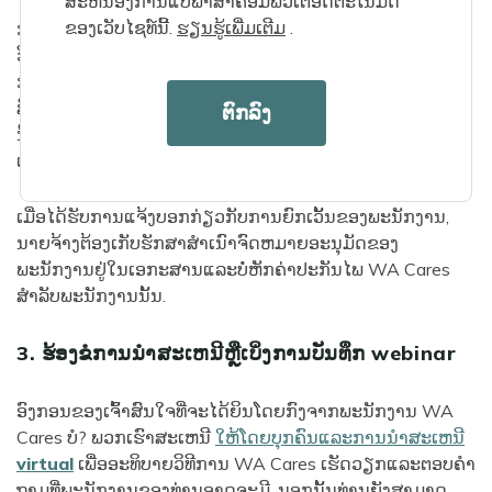
ສະຫນອງການແປພາສາຄອມພິວເຕີອັດຕະໂນມັດ
ຂອງເວັບໄຊທ໌ນີ້.
ຮຽນ​ຮູ້​ເພີ່ມ​ເຕີມ
​.
ການຍົກເວັ້ນສໍາລັບຄົນງານທີ່ອາໄສຢູ່ນອກລັດ, ຄົນງານຊົ່ວຄາວທີ່ມີ
ວີຊາຄົນເຂົ້າເມືອງແລະຄູ່ສົມລົດຂອງສະມາຊິກປະຕິບັດຫນ້າທີ່ຂອງ
ກໍາລັງປະກອບອາວຸດສະຫະລັດແມ່ນມີເງື່ອນໄຂ. ພະນັກງານຈະມີ
ສິດໄດ້ຮັບການຍົກເວັ້ນເຫຼົ່ານີ້ເທົ່ານັ້ນ ຕາບໃດທີ່ສະຖານະການເຫຼົ່າ
ຕົກລົງ
ນີ້ນຳໃຊ້ ແລະພວກເຂົາຕ້ອງແຈ້ງໃຫ້ນາຍຈ້າງ ແລະ ESD ຂອງ
ເຂົາເຈົ້າພາຍໃນ 90 ວັນ ຖ້າພວກເຂົາບໍ່ມີຄຸນສົມບັດອີກຕໍ່ໄປ.
ເມື່ອໄດ້ຮັບການແຈ້ງບອກກ່ຽວກັບການຍົກເວັ້ນຂອງພະນັກງານ,
ນາຍຈ້າງຕ້ອງເກັບຮັກສາສໍາເນົາຈົດຫມາຍອະນຸມັດຂອງ
ພະນັກງານຢູ່ໃນເອກະສານແລະບໍ່ຫັກຄ່າປະກັນໄພ WA Cares
ສໍາລັບພະນັກງານນັ້ນ.
3. ຮ້ອງຂໍການນໍາສະເຫນີຫຼືເບິ່ງການບັນທຶກ webinar
ອົງກອນຂອງເຈົ້າສົນໃຈທີ່ຈະໄດ້ຍິນໂດຍກົງຈາກພະນັກງານ WA
Cares ບໍ? ພວກ​ເຮົາ​ສະ​ເຫນີ
​ໃຫ້​ໂດຍ​ບຸກ​ຄົນ​ແລະ​ການ​ນໍາ​ສະ​ເຫນີ
virtual
ເພື່ອ​ອະ​ທິ​ບາຍ​ວິ​ທີ​ການ WA Cares ເຮັດ​ວຽກ​ແລະ​ຕອບ​ຄໍາ​
ຖາມ​ທີ່​ພະ​ນັກ​ງານ​ຂອງ​ທ່ານ​ອາດ​ຈະ​ມີ​. ນອກນັ້ນທ່ານຍັງສາມາດ