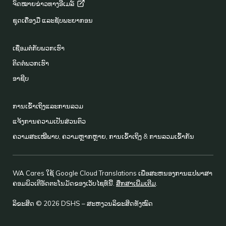
ຈົດໝາຍຂ່າວທາງອີເມລ໌
ຊຸດເຄື່ອງມື ແລະຊັບພະຍາກອນ
ເຊື່ອມຕໍ່ກັບພວກເຮົາ
ຕິດຕໍ່ພວກເຮົາ
ອາຊີບ
ການເຂົ້າເຖິງແລະການລວມ
ແຈ້ງການຄວາມເປັນສ່ວນຕົວ
ຄວາມສະເໝີພາບ, ຄວາມຫຼາກຫຼາຍ, ການເຂົ້າເຖິງ & ການລວມເຂົ້າກັນ
WA Cares ໃຊ້ Google Cloud Translations ເພື່ອສະຫນອງການແປພາສາ
ຄອມພິວເຕີອັດຕະໂນມັດຂອງເວັບໄຊທ໌ນີ້.
ສຶກສາເພີ່ມເຕີມ
.
ລິຂະສິດ © 2026 DSHS – ສະຫງວນລິຂະສິດທັງໝົດ