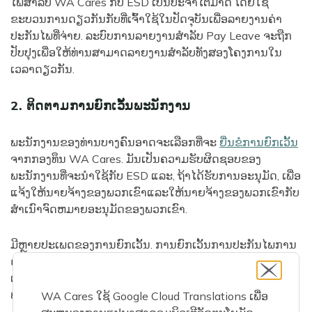
ໄພສໍາລັບ WA Cares ກັບ ESD ເປັນປະຈໍາໄຕມາດ ໂດຍໃຊ້
ຂະບວນການດຽວກັນກັບທີ່ເຈົ້າໃຊ້ໃນປັດຈຸບັນເພື່ອລາຍງານຄ່າ
ປະກັນໄພທີ່ຈ່າຍ. ລະບົບການລາຍງານສໍາລັບ Pay Leave ຈະຖືກ
ປັບປຸງເພື່ອໃຫ້ທ່ານສາມາດລາຍງານສໍາລັບທັງສອງໂຄງການໃນ
ເວລາດຽວກັນ.
2. ຕິດຕາມການຍົກເວັ້ນພະນັກງານ
ພະນັກງານຂອງທ່ານບາງຄົນອາດຈະເລືອກທີ່ຈະ
ຍື່ນຂໍການຍົກເວັ້ນ
ຈາກກອງທຶນ WA Cares. ມັນເປັນຄວາມຮັບຜິດຊອບຂອງ
ພະນັກງານທີ່ຈະນໍາໃຊ້ກັບ ESD ແລະ, ຖ້າໄດ້ຮັບການອະນຸມັດ, ເພື່ອ
ແຈ້ງໃຫ້ນາຍຈ້າງຂອງພວກເຂົາແລະໃຫ້ນາຍຈ້າງຂອງພວກເຂົາກັບ
ສໍາເນົາຈົດຫມາຍອະນຸມັດຂອງພວກເຂົາ.
ມີຫຼາຍປະເພດຂອງການຍົກເວັ້ນ. ການຍົກເວັ້ນການປະກັນໄພການ
ດູແລໄລຍະຍາວຂອງເອກະຊົນແລະນັກຮົບເກົ່າທີ່ມີຄວາມພິການທີ່
ເຊື່ອມຕໍ່ການບໍລິການ 70% ຫຼືສູງກວ່າແມ່ນຖາວອນແລະ
ພະນັກງານທີ່ມີການຍົກເວັ້ນເຫຼົ່ານີ້ບໍ່ສາມາດເລືອກກັບຄືນໄດ້.
WA Cares ໃຊ້ Google Cloud Translations ເພື່ອ