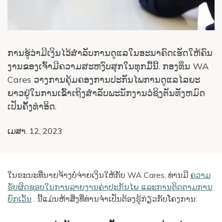
ການຮູ້ວ່າມີເງິນໄວ້ສໍາລັບການດູແລໃນອະນາຄົດເຮັດໃຫ້ຄົນ
ງານຂອງເຈົ້າມີຄວາມສະຫງົບສຸກໃນທຸກມື້ນີ້. ກອງທຶນ WA
Cares ວາງການຄຸ້ມຄອງການປະກັນໄພການດູແລໄລຍະ
ຍາວຢູ່ໃນການເຂົ້າເຖິງສໍາລັບພະນັກງານວໍຊິງຕັນທັງຫມົດ
ເປັນຄັ້ງທໍາອິດ.
ເມສາ. 12, 2023
ໃນຂະນະທີ່ນາຍຈ້າງບໍ່ຈ່າຍເງິນໃຫ້ກັບ WA Cares, ທ່ານມີ
ຄວາມ
ຮັບຜິດຊອບໃນການລາຍງານຄ່າປະກັນໄພ ແລະການຕິດຕາມການ
ຍົກເວັ້ນ
. ນີ້ແມ່ນຫ້າສິ່ງທີ່ທ່ານຈໍາເປັນຕ້ອງຮູ້ກ່ຽວກັບໂຄງການ: