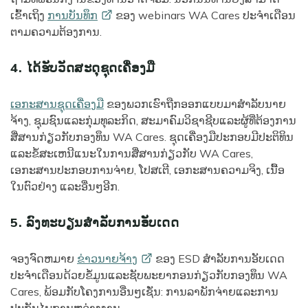
ເຂົ້າເຖິງ
ການບັນທຶກ
ຂອງ webinars WA Cares ປະຈໍາເດືອນ
ຕາມຄວາມຕ້ອງການ.
4. ໄດ້ຮັບວັດສະດຸຊຸດເຄື່ອງມື
ເອກະສານຊຸດເຄື່ອງມື
ຂອງພວກເຮົາຖືກອອກແບບມາສໍາລັບນາຍ
ຈ້າງ, ຊຸມຊົນແລະກຸ່ມທຸລະກິດ, ສະມາຄົມວິຊາຊີບແລະຜູ້ທີ່ຕ້ອງການ
ສື່ສານກ່ຽວກັບກອງທຶນ WA Cares. ຊຸດເຄື່ອງມືປະກອບມີປະຕິທິນ
ແລະຂໍ້ສະເຫນີແນະໃນການສື່ສານກ່ຽວກັບ WA Cares,
ເອກະສານປະກອບການຈ່າຍ, ໂປສເຕີ, ເອກະສານຄວາມຈິງ, ເນື້ອ
ໃນຕົວຢ່າງ ແລະອື່ນໆອີກ.
5. ລົງທະບຽນສໍາລັບການອັບເດດ
ຈອງຈົດຫມາຍ
ຂ່າວນາຍຈ້າງ
ຂອງ ESD ສໍາລັບການອັບເດດ
ປະຈໍາເດືອນດ້ວຍຂໍ້ມູນແລະຊັບພະຍາກອນກ່ຽວກັບກອງທຶນ WA
Cares, ພ້ອມກັບໂຄງການອື່ນໆເຊັ່ນ: ການລາພັກຈ່າຍແລະການ