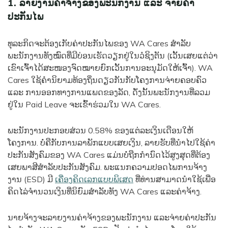
1. ລາຍງານຄ່າຈ້າງຂອງພະນັກງານ ແລະ ຈ່າຍຄ່າ
ປະກັນໄພ
ທຸລະກິດຈະຕ້ອງເກັບຄ່າປະກັນໄພຂອງ WA Cares ສໍາລັບ
ພະນັກງານທັງໝົດທີ່ມີບ່ອນເຮັດວຽກຢູ່ໃນວໍຊິງຕັນ (ເວັ້ນເສຍແຕ່ວ່າ
ເຂົາເຈົ້າໄດ້ສະໜອງຈົດໝາຍຍົກເວັ້ນການອະນຸມັດໃຫ້ເຈົ້າ). WA
Cares ໃຊ້ຄໍານິຍາມທ້ອງຖິ່ນດຽວກັນກັບໂຄງການຈ່າຍຄອບຄົວ
ແລະ ການອອກທາງການແພດຂອງລັດ, ດັ່ງນັ້ນພະນັກງານທີ່ລວມ
ຢູ່ໃນ Paid Leave ຈະເຂົ້າຮ່ວມໃນ WA Cares.
ພະນັກງານປະກອບສ່ວນ 0.58% ຂອງແຕ່ລະເງິນເດືອນໃຫ້
ໂຄງການ. ບໍ່ຄືກັບການລາພັກແບບເສຍເງິນ, ລາຍຮັບທີ່ນຳໄປໃຊ້ຄ່າ
ປະກັນສັງຄົມຂອງ WA Cares ແມ່ນບໍ່ຖືກກຳນົດໄວ້ສູງສຸດທີ່ຕ້ອງ
ເສຍພາສີສຳລັບປະກັນສັງຄົມ. ພະແນກຄວາມປອດໄພການຈ້າງ
ງານ (ESD) ມີ
ເຄື່ອງຄິດເລກແບບພິເສດ
ທີ່ທ່ານສາມາດນໍາໃຊ້ເພື່ອ
ຄິດໄລ່ຈໍານວນເງິນທີ່ນິຍົມສໍາລັບທັງ WA Cares ແລະຄ່າຈ້າງ.
ນາຍຈ້າງຈະລາຍງານຄ່າຈ້າງຂອງພະນັກງານ ແລະຈ່າຍຄ່າປະກັນ