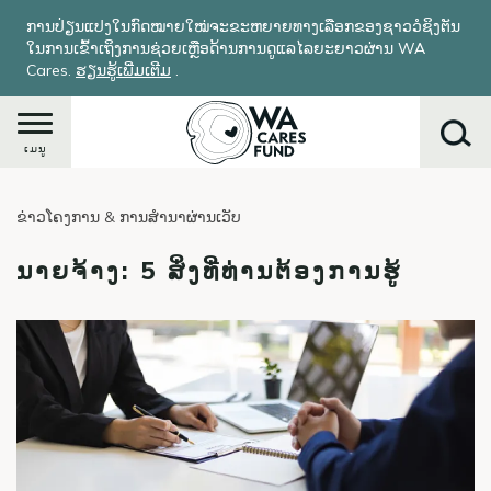
ຂ້າມ
ການປ່ຽນແປງໃນກົດໝາຍໃໝ່ຈະຂະຫຍາຍທາງເລືອກຂອງຊາວວໍຊິງຕັນ
ໄປ
ໃນການເຂົ້າເຖິງການຊ່ວຍເຫຼືອດ້ານການດູແລໄລຍະຍາວຜ່ານ WA
ຫາ
Cares.
ຮຽນ​ຮູ້​ເພີ່ມ​ເຕີມ
​.
ເນື້ອ
ໃນ
ຕົ້ນຕໍ
ເມນູ
ຂ່າວໂຄງການ & ການສໍານາຜ່ານເວັບ
ຄົ້ນຫາ
ນາຍຈ້າງ: 5 ສິ່ງທີ່ທ່ານຕ້ອງການຮູ້