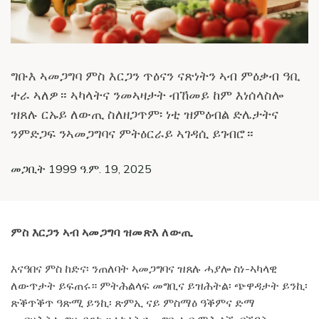
ግቡእ ኣመጋግባ ምስ እርጋን ጥዕናን ናጽነትን ኣብ ምዕቃብ ዓቢ
ተራ ኣለዎ። ኣካላትና ንመኣዛታት ብኸመይ ከም እነሰላስሎ
ዝጸሉ ርኡይ ለውጢ ስለዘጋጥም፡ ነቲ ዝምዕብል ድሌታትና
ንምድጋፍ ንኣመጋግባና ምትዕርራይ ኣገዳሲ ይገብሮ።
መጋቢት 1999 ዓ.ም. 19, 2025
ምስ እርጋን ኣብ ኣመጋግባ ዝመጽእ ለውጢ
እናዓበና ምስ ከድና፡ ንጠለባት ኣመጋግባና ዝጸሉ ሓያሎ ስነ-ኣካላዊ
ለውጥታት ይፍጠሩ። ምትሕልላፍ መግቢና ይዝሕትል፡ ጭዋዳታት ይንኪ፡
ጽቕጥቕጥ ዓጽሚ ይንኪ፡ ጽምኢ ናይ ምስማዕ ዓቕምና ድማ