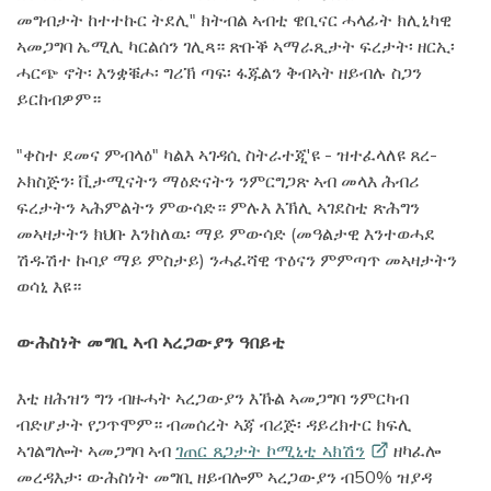
መግብታት ከተተኩር ትደሊ" ክትብል ኣብቲ ዌቢናር ሓላፊት ክሊኒካዊ
ኣመጋግባ ኤሚሊ ካርልሰን ገሊጻ። ጽቡቕ ኣማራጺታት ፍረታት፡ ዘርኢ፡
ሓርጭ ኖት፡ እንቋቑሖ፡ ግሪኽ ጣፍ፡ ፋጁልን ቅብኣት ዘይብሉ ስጋን
ይርከብዎም።
"ቀስተ ደመና ምብላዕ" ካልእ ኣገዳሲ ስትራተጂ'ዩ - ዝተፈላለዩ ጸረ-
ኦክስጅን፡ ቪታሚናትን ማዕድናትን ንምርግጋጽ ኣብ መላእ ሕብሪ
ፍረታትን ኣሕምልትን ምውሳድ። ምሉእ እኽሊ ኣገደስቲ ጽሕግን
መኣዛታትን ክህቡ እንከለዉ፡ ማይ ምውሳድ (መዓልታዊ እንተወሓደ
ሽዱሽተ ኩባያ ማይ ምስታይ) ንሓፈሻዊ ጥዕናን ምምጣጥ መኣዛታትን
ወሳኒ እዩ።
ውሕስነት መግቢ ኣብ ኣረጋውያን ዓበይቲ
እቲ ዘሕዝን ግን ብዙሓት ኣረጋውያን እኹል ኣመጋግባ ንምርካብ
ብድሆታት የጋጥሞም። ብመሰረት ኣጃ ብሪጅ፡ ዳይረክተር ክፍሊ
ኣገልግሎት ኣመጋግባ ኣብ
ገጠር ጸጋታት ኮሚኒቲ
ኣክሽን
ዘካፈሎ
መረዳእታ፡ ውሕስነት መግቢ ዘይብሎም ኣረጋውያን ብ50% ዝያዳ