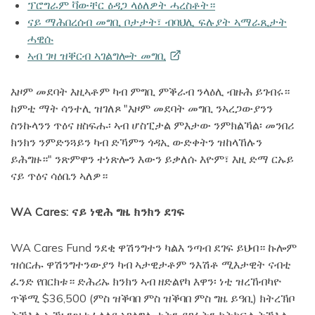
ፕሮግራም ቫውቸር ዕዳጋ ላዕለዎት ሓረስቶት።
ናይ ማሕበረሰብ መግቢ ቦታታት፣ ብባህሊ ፍሉያት ኣማራጺታት
ሓዊሱ
ኣብ ገዛ ዝቐርብ ኣገልግሎት
መግቢ
እዞም መደባት እዚኣቶም ካብ ምግቢ ምቕራብ ንላዕሊ ብዙሕ ይገብሩ።
ከምቲ ማት ሳንተሊ ዝገለጾ "እዞም መደባት መግቢ ንኣረጋውያንን
ስንኩላንን ጥዕና ዘስፍሑ፡ ኣብ ሆስፒታል ምእታው ንምክልኻል፡ መንበሪ
ክንክን ንምድንጓይን ካብ ድኻምን ጎዳኢ ውድቀትን ዝከላኸሉን
ይሕግዙ።" ንጽምዋን ተነጽሎን እውን ይቃለሱ እዮም፣ እዚ ድማ ርኡይ
ናይ ጥዕና ሳዕቤን ኣለዎ።
WA Cares: ናይ ነዊሕ ግዜ ክንክን ደገፍ
WA Cares Fund ንደቂ ዋሽንግተን ካልእ ንጣብ ደገፍ ይህብ። ኩሎም
ዝሰርሑ ዋሽንግተንውያን ካብ ኣታዊታቶም ንእሽቶ ሚእታዊት ናብቲ
ፈንድ የበርክቱ። ድሕሪኡ ክንክን ኣብ ዘድልየካ እዋን፡ ነቲ ዝረኸብካዮ
ጥቕሚ $36,500 (ምስ ዝቕባበ ምስ ዝቕባበ ምስ ግዜ ይዓቢ) ክትረኽቦ