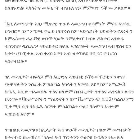
መብዛሕትኡ ግዜ ይንኪ። ኣካላትና መግቢ ኣብ ምሕቃቕ ብቕዓት
ስለዘጉድል፡ ኣካላትና መኣዛታት ብግቡእ ናይ ምምጣጥ ዓቕሙ ይጸልዎ።
"እዚ ለውጥታት እዚ፡ ሚዛናዊ ጥዑይ ኣመጋግባ ቀዳምነት ምሃብ ኣገዳሲ
ይገብሮ። ከም ምርጫ ጥራይ ዘይኮነስ ከም ኣድላይነት ህይወትን ናጽነትን
ከምኡ'ውን ሓፈሻዊ ጽቡቕ ሂወት ንምዕቃብ" ክብል ዶክተር ኣንድሬ
ብላንክስ፡ ዲሲኤን፡ ዳይረክተር ክፍሊ ኣገልግሎት ኣመጋግባ ኣብ ዌስተርን
ስቴት ሆስፒታል፡ ኣብ ቀረባ እዋን ኣብ ዝተኻየደ ዌቢናር ዋ ኬርስ
ኣስተብሂሉ።
ገለ መኣዛታት ብፍላይ ምስ እርጋንና ኣገደስቲ ይኾኑ። ፕሮቲን ንጽገና
ጭዋዳታትን ንስራሕ ምክልኻል ኣካላትን ኣገዳሲ እዩ። ከም ኦሜጋ-3
ስብሒ ኣሲድ ዝኣመሰሉ ጥዕና ዘለዎም ስብሒታት ንጥዕና ሓንጎልን ልብን
ይድግፉ። ቫይታሚናትን ማዕድናትን ከም ቪታሚን ዲ፡ ቢ12፡ ካልሲየምን
ቪታሚን ሲን ንስራሕ ስርዓተ ምክልኻልን ጥዕና ዓጽምን ኣዝዮም
ኣገደስቲ እዮም።
ንዝበለጸ ኣመጋግባ፡ ክኢላታት ኣብ ጽዑቕ መኣዛታት ዘለዎም መግብታት
ከተተኩር ይመኽሩ። "ካሎሪ ካብ ፕሮቲንን ጥዕናዊ ስብሕን ዝመጽእ