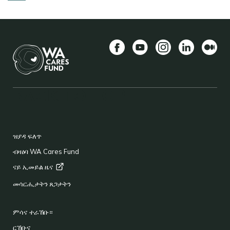
Facebook
YouTube
Instagram
LinkedIn
Mediu
BACK TO TOP
FOOTER
ዝያዳ ፍለጥ
ብዛዕባ WA Cares Fund
ናይ ኢመይል
ዜና
መሳርሒታትን ጸጋታትን
ምሳና ተራኸቡ።
ርኸቡና