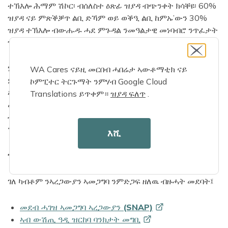
ተኽእሎ ሕማም ሽኮር፡ ብሰለስተ ዕጽፊ ዝያዳ ብጭንቀት ክሳቐዩ፡ 60%
ዝያዳ ናይ ምጽቕቓጥ ልቢ ድኻም ወይ ወቕዒ ልቢ ከምኡ’ውን 30%
ዝያዳ ተኽእሎ ብውሑዱ ሓደ ምጉዳል ንመዓልታዊ መነባብሮ ንጥፈታት
ዝጸሉ እዩ።
ነዚ ጸገም እዚ ኣበርክቶ ዝገብሩ ሓያሎ ረቛሒታት ኮይኖም፡ ንዕዳጋ ወይ
WA Cares ናይዚ መርበብ ሓበሬታ ኣውቶማቲክ ናይ
ምብሳል ዝዕንቅፉ ሕዱር ኩነታት ጥዕና፡ ውሱን መጓዓዝያ፡ ቀዋሚ
ኮምፒተር ትርጉማት ንምሃብ Google Cloud
ኣታዊታትን ማሕበራዊ ተነጽሎን ይርከብዎም። መጽናዕቲ ዘይውሕስነት
Translations ይጥቀም።
ዝያዳ ፍለጥ
.
መግቢ ግዝኣት ዋሽንግተን ከምዘመልክቶ፡ ብዙሓት መልሲ ዝሃቡ ሰባት
ብዛዕባ መጻኢ ወሰኽ ዋጋታት ከምዘሻቐሉን ብፍላይ ድማ ፍሩይ ፍርያትን
ፕሮቲናት እንስሳታትን ንምግዛእ ኣጸጋሚ ከምዝረኸቡን ኣረጋጊጹ።
እሺ
ዝርከቡ ጸጋታት፤
ገለ ካብቶም ንኣረጋውያን ኣመጋግባ ንምድጋፍ ዘለዉ ብዙሓት መደባት፤
መደብ ሓገዝ ኣመጋግባ ኣረጋውያን
(SNAP)
ኣብ ውሽጢ ዓዲ ዝርከባ ባንክታት
መግቢ