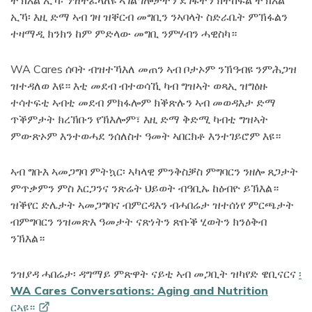
ትኽእል ኢኻ፡ ንዝተፈላለዩ ኣገልግሎታትን ደገፋትን ክትከፍል ትኽእል
ኢኻ፡ እዚ ድማ ኣብ ገዛ ዝቐርብ መግቢን ንኣባላት ስድራቤት ምኽፋልን
ተዛማዲ ክንክን ከም ምድላው መግቢ ንምሃብን ሓዊስካ።
WA Cares ሰባት ብዝተኻእለ መጠን ኣብ ቦታኦም ንኽዓብዩ ንምሕጋዝ
ዝተዳለወ እዩ። እቲ መደብ ብተወሳኺ ካብ ግዝኣት ወጻኢ ዝግዕዙ
ተሳተፍቲ ኣብቲ መደብ ምክፋሎም ክቕጽሉን ኣብ መወዳእታ ድማ
ጥቕምታት ክረኽቡን የኽእሎም፣ እዚ ድማ ቅድሚ ካብቲ ግዝኣት
ምውጽኦም እንተወሓደ ንሰለስተ ዓመት ኣበርክቶ እንተገይሮም እዩ።
ኣብ ግቡእ ኣመጋግባ ምትኳር፡ ኣካላዊ ምንቅስቓስ ምግባርን ንዘሎ ጸጋታት
ምጥቃምን ምስ እርጋንና ንጽሬት ህይወት ብዓቢኡ ከዕብዮ ይኽእል።
ዝቕየር ድሌታት ኣመጋግባና ብምርዳእን ብሓበሬታ ዝተሰነየ ምርጫታት
ብምግባርን ንዝመጽእ ዓመታት ናጽነትን ጽቡቕ ሂወትን ክንዕቅብ
ንኽእል።
ንዝያዳ ሓበሬታ፡ ዳግማይ ምጽዋት ናይቲ ኣብ መጋቢት ዝካየድ ዌቢናርና
፡
WA Cares Conversations: Aging and Nutrition
ርኣዩ።