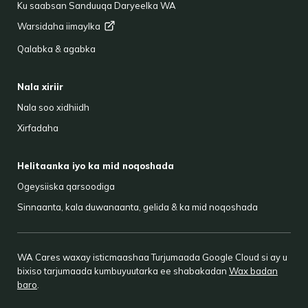
Ku saabsan Sanduuqa Daryeelka WA
Warsidaha
iimaylka
Qalabka & agabka
Nala xiriir
Nala soo xidhiidh
Xirfadaha
Helitaanka iyo ka mid noqoshada
Ogeysiiska qarsoodiga
Sinnaanta, kala duwanaanta, gelida & ka mid noqoshada
WA Cares waxay isticmaashaa Turjumaada Google Cloud si ay u
bixiso tarjumaada kumbuyuutarka ee shabakadan
Wax badan
baro
.