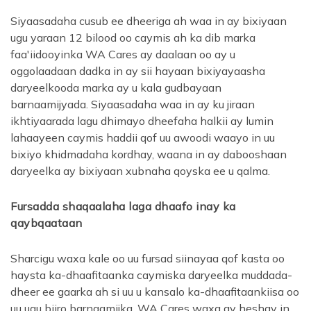
Siyaasadaha cusub ee dheeriga ah waa in ay bixiyaan
ugu yaraan 12 bilood oo caymis ah ka dib marka
faa'iidooyinka WA Cares ay daalaan oo ay u
oggolaadaan dadka in ay sii hayaan bixiyayaasha
daryeelkooda marka ay u kala gudbayaan
barnaamijyada. Siyaasadaha waa in ay ku jiraan
ikhtiyaarada lagu dhimayo dheefaha halkii ay lumin
lahaayeen caymis haddii qof uu awoodi waayo in uu
bixiyo khidmadaha kordhay, waana in ay dabooshaan
daryeelka ay bixiyaan xubnaha qoyska ee u qalma.
Fursadda shaqaalaha laga dhaafo inay ka
qaybqaataan
Sharcigu waxa kale oo uu fursad siinayaa qof kasta oo
haysta ka-dhaafitaanka caymiska daryeelka muddada-
dheer ee gaarka ah si uu u kansalo ka-dhaafitaankiisa oo
uu ugu biiro barnaamijka. WA Cares waxa ay heshay in