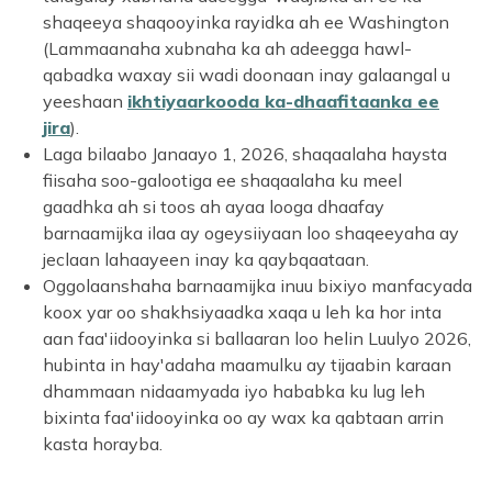
shaqeeya shaqooyinka rayidka ah ee Washington
(Lammaanaha xubnaha ka ah adeegga hawl-
qabadka waxay sii wadi doonaan inay galaangal u
yeeshaan
ikhtiyaarkooda ka-dhaafitaanka ee
jira
).
Laga bilaabo Janaayo 1, 2026, shaqaalaha haysta
fiisaha soo-galootiga ee shaqaalaha ku meel
gaadhka ah si toos ah ayaa looga dhaafay
barnaamijka ilaa ay ogeysiiyaan loo shaqeeyaha ay
jeclaan lahaayeen inay ka qaybqaataan.
Oggolaanshaha barnaamijka inuu bixiyo manfacyada
koox yar oo shakhsiyaadka xaqa u leh ka hor inta
aan faa'iidooyinka si ballaaran loo helin Luulyo 2026,
hubinta in hay'adaha maamulku ay tijaabin karaan
dhammaan nidaamyada iyo hababka ku lug leh
bixinta faa'iidooyinka oo ay wax ka qabtaan arrin
kasta horayba.