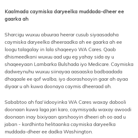
Kaalmada caymiska daryeelka muddada-dheer ee
gaarka ah
Sharcigu wuxuu abuuraa heerar cusub siyaasadaha
caymiska daryeelka dheeraadka ah ee gaarka ah ee
loogu talagalay in lala shaqeeyo WA Cares. Qaab
dhismeedkani wuxuu aad ugu eg yahay sida ay u
shaqeeyaan Lambarka Bulshada iyo Medicare. Caymiska
dadweynuhu wuxuu siinayaa aasaaska badbaadada
dhaqaale ee qof walba, iyo doorashooyin gaar ah ayaa
diyaar u ah kuwa doonaya caymis dheeraad ah.
Sababtoo ah faa'iidooyinka WA Cares waxay dabooli
doonaan kuwa laga jari karo, caymisyadu waxay awoodi
doonaan inay bixiyaan qorshooyin dheeri ah oo aad u
jaban - kordhinta helitaanka caymiska daryeelka
muddada-dheer ee dadka Washington.