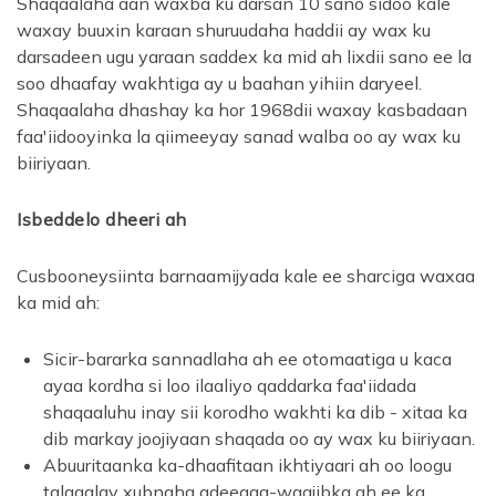
Shaqaalaha aan waxba ku darsan 10 sano sidoo kale
waxay buuxin karaan shuruudaha haddii ay wax ku
darsadeen ugu yaraan saddex ka mid ah lixdii sano ee la
soo dhaafay wakhtiga ay u baahan yihiin daryeel.
Shaqaalaha dhashay ka hor 1968dii waxay kasbadaan
faa'iidooyinka la qiimeeyay sanad walba oo ay wax ku
biiriyaan.
Isbeddelo dheeri ah
Cusbooneysiinta barnaamijyada kale ee sharciga waxaa
ka mid ah:
Sicir-bararka sannadlaha ah ee otomaatiga u kaca
ayaa kordha si loo ilaaliyo qaddarka faa'iidada
shaqaaluhu inay sii korodho wakhti ka dib - xitaa ka
dib markay joojiyaan shaqada oo ay wax ku biiriyaan.
Abuuritaanka ka-dhaafitaan ikhtiyaari ah oo loogu
talagalay xubnaha adeegga-waajibka ah ee ka