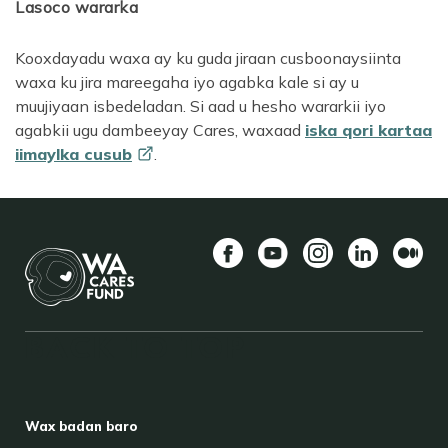
Lasoco wararka
Kooxdayadu waxa ay ku guda jiraan cusboonaysiinta
waxa ku jira mareegaha iyo agabka kale si ay u
muujiyaan isbedeladan. Si aad u hesho wararkii iyo
agabkii ugu dambeeyay Cares, waxaad
iska qori kartaa
iimaylka
cusub
.
Facebook
YouTube
Instagram
LinkedIn
Mediu
BACK TO TOP
FOOTER
Wax badan baro