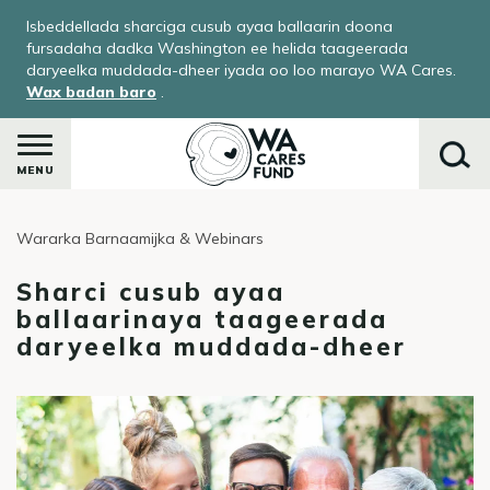
Skip
Isbeddellada sharciga cusub ayaa ballaarin doona
to
fursadaha dadka Washington ee helida taageerada
main
daryeelka muddada-dheer iyada oo loo marayo WA Cares.
Wax badan baro
.
content
MENU
Wararka Barnaamijka & Webinars
Raadi
Sharci cusub ayaa
ballaarinaya taageerada
daryeelka muddada-dheer
ka