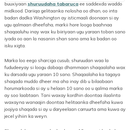
buuxiyaan
shuruudaha tabaruca
ee saddexda waddo
midkood. Dariiqa gelitaanka nolosha oo dhan, oo inta
badan dadka Washington ay isticmaali doonaan si ay
ugu qalmaan dheefaha, markii hore looga baahnaa
shaqaaluhu inay wax ku biiriyaan ugu yaraan toban sano
iyada oo aan la nasanin shan sano ama ka badan oo
isku xigta.
Marka loo eego sharciga cusub, shuruudan waa la
fududeeyay si loogu dabaqo dhammaan shaqaalaha wax
ku darsada ugu yaraan 10 sano. Shaqaalaha ka tagaya
shaqada muddo dheer ma aha inay dib u bilaabaan
horumarkooda si ay u helaan 10 sano oo u qalma marka
ay soo laabtaan. Tani waxay kordhin doontaa ilaalinta
waxayna wanaajin doontaa helitaanka dheefaha kuwa
joojiya shaqada si ay u daryeelaan carruurta ama kuwa ay
jecel yihiin ka weyn.