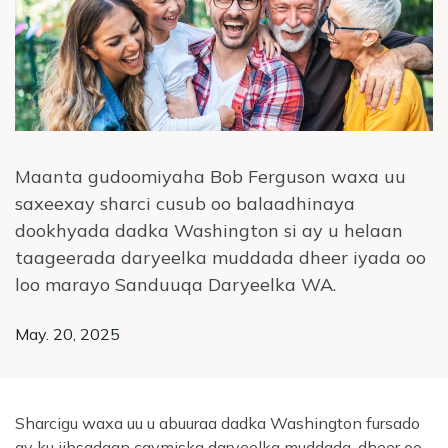
Maanta gudoomiyaha Bob Ferguson waxa uu
saxeexay sharci cusub oo balaadhinaya
dookhyada dadka Washington si ay u helaan
taageerada daryeelka muddada dheer iyada oo
loo marayo Sanduuqa Daryeelka WA.
May. 20, 2025
Sharcigu waxa uu u abuuraa dadka Washington fursado
ay ku iibsadaan caymiska daryeelka muddada-dheer oo