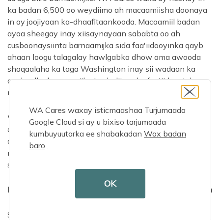
ka badan 6,500 oo weydiimo ah macaamiisha doonaya
in ay joojiyaan ka-dhaafitaankooda. Macaamiil badan
ayaa sheegay inay xiisaynayaan sababta oo ah
cusboonaysiinta barnaamijka sida faa'iidooyinka qayb
ahaan loogu talagalay hawlgabka dhow ama awooda
shaqaalaha ka taga Washington inay sii wadaan ka
qaybgalka barnaamijka iyo helitaanka faa'iidooyinka
mustaqbalka.
WA Cares waxay isticmaashaa Turjumaada
Waaxda Amniga Shaqaalaynta waxay la xidhiidhi
Google Cloud si ay u bixiso tarjumaada
doontaa shaqaalaha leh ka-dhaafitaanka caymiska
kumbuyuutarka ee shabakadan
Wax badan
daryeelka muddada-dheer ee gaarka ah si ay u bixiyaan
baro
.
macluumaad dheeraad ah ka dib marka qaybtan
sharciga ahi dhaqan gasho Jan. 1, 2026.
OK
Fududeynta shuruudaha tabaruca ee tobanka sano ah
Si aad ugu qalanto manfacyada, shaqaaluhu waa inay