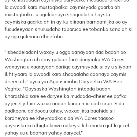
la awoodi karo mustaqbalka, caymisyada gaarka ah
mustaqbalka, u ogolaanaya shaqaalaha haysta
ceymiska gaarka ah in ay ku biiraan barnaamijka oo ay
fududeeyaan shuruudaha tabaruca ee tobanka sano ah si
ay ugu qalmaan dheefaha.
"Isbeddeladani waxay u oggolaanayaan dad badan oo
Washington ah inay galaan faa'iidooyinka WA Cares
waxayna u xaarayaan dariiqa caymisyadu si ay u siiyaan
ikhtiyaaro la awoodi karo shaqaalaha doonaya caymis
dheeri ah," ayuu yiri Agaasimaha Daryeelka WA Ben
Veghte. "Qoysaska Washington intooda badan,
kharashka sare ee daryeelka muddada-dheer ee qofka
ay jecel yihiin wuxuu noqon karaa mid aad u xun. Sida
dadkeenu da'doodu tahay, waxaa jirta baahida sii
kordheysa ee kheyraadka sida WA Cares taasoo
qoysaska ka dhigta kuwo adkeysi leh marka qof la jecel
yahay uu u baahan yahay daryeel."