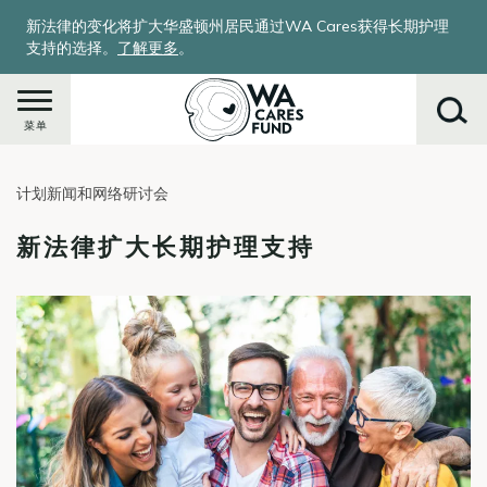
跳
新法律的变化将扩大华盛顿州居民通过WA Cares获得长期护理
转
支持的选择。
了解更多
。
到
主
要
菜单
内
容
计划新闻和网络研讨会
搜
索
新法律扩大长期护理支持