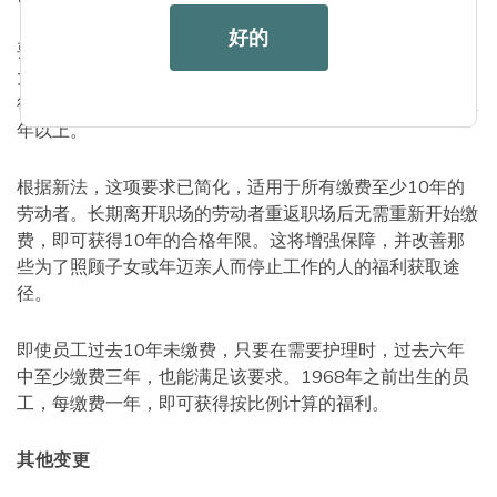
好的
要获得福利，劳动者必须通过三种途径之一满足
缴费要求
。
大多数华盛顿州居民会选择终身缴费途径来获得福利，该途
径此前要求劳动者至少缴费十年，且不得连续缴费五年或五
年以上。
根据新法，这项要求已简化，适用于所有缴费至少10年的
劳动者。长期离开职场的劳动者重返职场后无需重新开始缴
费，即可获得10年的合格年限。这将增强保障，并改善那
些为了照顾子女或年迈亲人而停止工作的人的福利获取途
径。
即使员工过去10年未缴费，只要在需要护理时，过去六年
中至少缴费三年，也能满足该要求。1968年之前出生的员
工，每缴费一年，即可获得按比例计算的福利。
其他变更