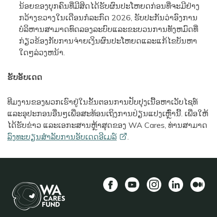
ນ້ອຍຂອງບຸກຄົນທີ່ມີສິດໄດ້ຮັບຜົນປະໂຫຍດກ່ອນທີ່ຈະມີຢ່າງ
ກວ້າງຂວາງໃນເດືອນກໍລະກົດ 2026, ຮັບປະກັນວ່າອົງການ
ບໍລິຫານສາມາດທົດລອງລະບົບແລະຂະບວນການທັງຫມົດທີ່
ກ່ຽວຂ້ອງກັບການຈ່າຍເງິນຜົນປະໂຫຍດແລະແກ້ໄຂບັນຫາ
ໃດໆລ່ວງຫນ້າ.
ຮັບອັບເດດ
ທີມງານຂອງພວກເຮົາຢູ່ໃນຂັ້ນຕອນການປັບປຸງເນື້ອຫາເວັບໄຊທ໌
ແລະອຸປະກອນອື່ນໆເພື່ອສະທ້ອນເຖິງການປ່ຽນແປງເຫຼົ່ານີ້. ເພື່ອໃຫ້
ໄດ້ຮັບຂ່າວ ແລະເອກະສານຫຼ້າສຸດຂອງ WA Cares, ທ່ານສາມາດ
ລົງທະບຽນສໍາລັບການອັບເດດອີເມລ໌
.
Facebook
YouTube
Instagram
LinkedIn
ກາງ