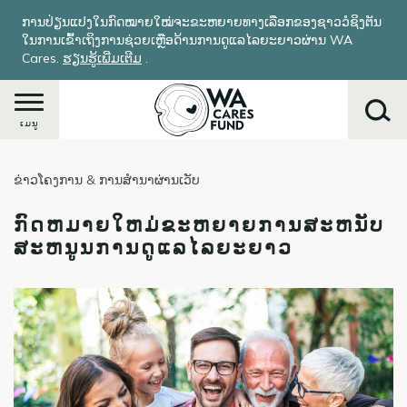
ຂ້າມ
ການປ່ຽນແປງໃນກົດໝາຍໃໝ່ຈະຂະຫຍາຍທາງເລືອກຂອງຊາວວໍຊິງຕັນ
ໄປ
ໃນການເຂົ້າເຖິງການຊ່ວຍເຫຼືອດ້ານການດູແລໄລຍະຍາວຜ່ານ WA
ຫາ
Cares.
ຮຽນ​ຮູ້​ເພີ່ມ​ເຕີມ
​.
ເນື້ອ
ໃນ
ຕົ້ນຕໍ
ເມນູ
ຂ່າວໂຄງການ & ການສໍານາຜ່ານເວັບ
ຄົ້ນຫາ
ກົດຫມາຍໃຫມ່ຂະຫຍາຍການສະຫນັບ
ສະຫນູນການດູແລໄລຍະຍາວ