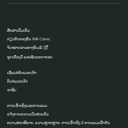
BACK TO TOP
FOOTER
ສຶກສາເພີ່ມເຕີມ
ກ່ຽວກັບກອງທຶນ WA Cares
ຈົດໝາຍຂ່າວທາງອີເມລ໌
ຊຸດເຄື່ອງມື ແລະຊັບພະຍາກອນ
ເຊື່ອມຕໍ່ກັບພວກເຮົາ
ຕິດຕໍ່ພວກເຮົາ
ອາຊີບ
ການເຂົ້າເຖິງແລະການລວມ
ແຈ້ງການຄວາມເປັນສ່ວນຕົວ
ຄວາມສະເໝີພາບ, ຄວາມຫຼາກຫຼາຍ, ການເຂົ້າເຖິງ & ການລວມເຂົ້າກັນ