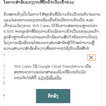
ໂອກາດສໍາລັບແຮງງານທີ່ຖືກຍົກເວັ້ນເຂົ້າຮ່ວມ
ກົດໝາຍຍັງເປີດໂອກາດໃຫ້ທຸກຄົນທີ່ມີການຍົກເວັ້ນປະກັນໄພການ
ດູແລໄລຍະຍາວຂອງເອກະຊົນເພື່ອຍົກເລີກການຍົກເວັ້ນ ແລະ
ເຂົ້າຮ່ວມໂຄງການ. WA Cares ໄດ້ຮັບການສອບຖາມຫຼາຍກວ່າ
6,500 ຈາກລູກຄ້າທີ່ຕ້ອງການຍົກເລີກການຍົກເວັ້ນຂອງພວກເຂົາ.
ລູກຄ້າຫຼາຍຄົນກ່າວວ່າພວກເຂົາມີຄວາມສົນໃຈຍ້ອນການປັບປຸງ
ໂຄງການເຊັ່ນຜົນປະໂຫຍດບາງສ່ວນສໍາລັບຜູ້ໃກ້ຈະບໍານານຫຼື
ຄວາມສາມາດສໍາລັບຄົນງານທີ່ອອກຈາກວໍຊິງຕັນເພື່ອສືບຕໍ່
ເຂົ້າຮ່ວມໂຄງການແລະເຂົ້າເຖິງຜົນປະໂຫຍດໃນອະນາຄົດ.
ກົມຄວາມປອດໄພການຈ້າງງານຈະຕິດຕໍ່ກັບຜູ້ອອກແຮງງານທີ່
WA Cares ໃຊ້ Google Cloud Translations ເພື່ອ
ມີການອະນຸມັດການຍົກເວັ້ນປະກັນໄພການດູແລໄລຍະຍາວຂອງ
ສະຫນອງການແປພາສາຄອມພິວເຕີອັດຕະໂນມັດ
ເອກະຊົນເພື່ອໃຫ້ຂໍ້ມູນເພີ່ມເຕີມພາຍຫຼັງທີ່ກົດໝາຍສະບັບນີ້ມີຜົນ
ຂອງເວັບໄຊທ໌ນີ້.
ຮຽນ​ຮູ້​ເພີ່ມ​ເຕີມ
​.
ບັງຄັບໃຊ້ໃນວັນທີ 1 ມັງກອນ 2026.
ເຮັດໃຫ້ຄວາມງ່າຍດາຍຂອງຄວາມຕ້ອງການປະກອບສ່ວນສິບປີ
ຕົກລົງ