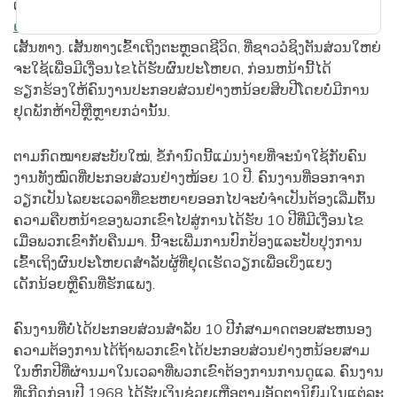
ເພື່ອ​ໃຫ້​ໄດ້​ຮັບ​ຜົນ​ປະ​ໂຫຍດ, ຜູ້​ອອກ​ແຮງ​ງານ​ຕ້ອງ​ຕອບ​ສະ​ໜອງ
ຄວາມ​ຮຽກ​ຮ້ອງ​ຕ້ອງ​ການ​ປະ​ກອບ​ສ່ວນ
​ໂດຍ​ຜ່ານ​ທາງ​ໜຶ່ງ​ໃນ​ສາມ​
ເສັ້ນ​ທາງ. ເສັ້ນທາງເຂົ້າເຖິງຕະຫຼອດຊີວິດ, ທີ່ຊາວວໍຊິງຕັນສ່ວນໃຫຍ່
ຈະໃຊ້ເພື່ອມີເງື່ອນໄຂໄດ້ຮັບຜົນປະໂຫຍດ, ກ່ອນຫນ້ານີ້ໄດ້
ຮຽກຮ້ອງໃຫ້ຄົນງານປະກອບສ່ວນຢ່າງຫນ້ອຍສິບປີໂດຍບໍ່ມີການ
ຢຸດພັກຫ້າປີຫຼືຫຼາຍກວ່ານັ້ນ.
ຕາມ​ກົດໝາຍ​ສະບັບ​ໃໝ່, ຂໍ້​ກຳນົດ​ນີ້​ແມ່ນ​ງ່າຍ​ທີ່​ຈະ​ນຳ​ໃຊ້​ກັບ​ຄົນ​
ງານ​ທັງ​ໝົດ​ທີ່​ປະກອບສ່ວນ​ຢ່າງ​ໜ້ອຍ 10 ປີ. ຄົນງານທີ່ອອກຈາກ
ວຽກເປັນໄລຍະເວລາທີ່ຂະຫຍາຍອອກໄປຈະບໍ່ຈໍາເປັນຕ້ອງເລີ່ມຕົ້ນ
ຄວາມຄືບຫນ້າຂອງພວກເຂົາໄປສູ່ການໄດ້ຮັບ 10 ປີທີ່ມີເງື່ອນໄຂ
ເມື່ອພວກເຂົາກັບຄືນມາ. ນີ້ຈະເພີ່ມການປົກປ້ອງແລະປັບປຸງການ
ເຂົ້າເຖິງຜົນປະໂຫຍດສໍາລັບຜູ້ທີ່ຢຸດເຮັດວຽກເພື່ອເບິ່ງແຍງ
ເດັກນ້ອຍຫຼືຄົນທີ່ຮັກແພງ.
ຄົນງານທີ່ບໍ່ໄດ້ປະກອບສ່ວນສໍາລັບ 10 ປີກໍ່ສາມາດຕອບສະຫນອງ
ຄວາມຕ້ອງການໄດ້ຖ້າພວກເຂົາໄດ້ປະກອບສ່ວນຢ່າງຫນ້ອຍສາມ
ໃນຫົກປີທີ່ຜ່ານມາໃນເວລາທີ່ພວກເຂົາຕ້ອງການການດູແລ. ຄົນງານ
ທີ່ເກີດກ່ອນປີ 1968 ໄດ້ຮັບເງິນຊ່ວຍເຫຼືອຕາມອັດຕານິຍົມໃນແຕ່ລະ