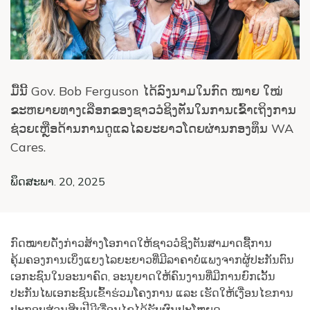
ມື້ນີ້ Gov. Bob Ferguson ໄດ້ລົງນາມໃນກົດ ໝາຍ ໃໝ່
ຂະຫຍາຍທາງເລືອກຂອງຊາວວໍຊິງຕັນໃນການເຂົ້າເຖິງການ
ຊ່ວຍເຫຼືອດ້ານການດູແລໄລຍະຍາວໂດຍຜ່ານກອງທຶນ WA
Cares.
ພຶດສະພາ. 20, 2025
ກົດໝາຍດັ່ງກ່າວສ້າງໂອກາດໃຫ້ຊາວວໍຊິງຕັນສາມາດຊື້ການ
ຄຸ້ມຄອງການເບິ່ງແຍງໄລຍະຍາວທີ່ມີລາຄາບໍ່ແພງຈາກຜູ້ປະກັນຕົນ
ເອກະຊົນໃນອະນາຄົດ, ອະນຸຍາດໃຫ້ຄົນງານທີ່ມີການຍົກເວັ້ນ
ປະກັນໄພເອກະຊົນເຂົ້າຮ່ວມໂຄງການ ແລະ ເຮັດໃຫ້ເງື່ອນໄຂການ
ປະກອບສ່ວນສິບປີມີເງື່ອນໄຂໄດ້ຮັບຜົນປະໂຫຍດ.