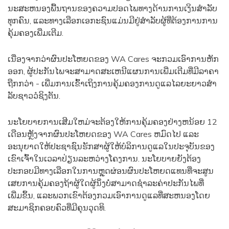
ນະສະຫນອງພື້ນຖານຂອງຄວາມປອດໄພທາງດ້ານການເງິນສໍາລັບ
ທຸກຄົນ, ແລະທາງເລືອກເອກະຊົນແມ່ນມີຢູ່ສໍາລັບຜູ້ທີ່ຕ້ອງການການ
ຄຸ້ມຄອງເພີ່ມເຕີມ.
ເນື່ອງຈາກວ່າຜົນປະໂຫຍດຂອງ WA Cares ຈະກວມເອົາການຫັກ
ອອກ, ຜູ້ປະກັນໄພຈະສາມາດສະເຫນີແຜນການເພີ່ມເຕີມທີ່ມີລາຄາ
ຖືກກວ່າ - ເພີ່ມການເຂົ້າເຖິງການຄຸ້ມຄອງການດູແລໄລຍະຍາວສໍາ
ລັບຊາວວໍຊິງຕັນ.
ນະໂຍບາຍການເສີມໃຫມ່ຈະຕ້ອງໃຫ້ການຄຸ້ມຄອງຢ່າງຫນ້ອຍ 12
ເດືອນຫຼັງຈາກຜົນປະໂຫຍດຂອງ WA Cares ຫມົດໄປ ແລະ
ອະນຸຍາດໃຫ້ປະຊາຊົນຮັກສາຜູ້ໃຫ້ບໍລິການດູແລໃນປະຈຸບັນຂອງ
ເຂົາເຈົ້າໃນເວລາປ່ຽນລະຫວ່າງໂຄງການ. ນະໂຍບາຍຍັງຕ້ອງ
ປະກອບມີທາງເລືອກໃນການຫຼຸດຜ່ອນຜົນປະໂຫຍດແທນທີ່ຈະສູນ
ເສຍການຄຸ້ມຄອງຖ້າຜູ້ໃດຜູ້ນຶ່ງບໍ່ສາມາດຊໍາລະຄ່າປະກັນໄພທີ່
ເພີ່ມຂຶ້ນ, ແລະພວກເຂົາຕ້ອງກວມເອົາການດູແລທີ່ສະຫນອງໂດຍ
ສະມາຊິກຄອບຄົວທີ່ມີຄຸນວຸດທິ.