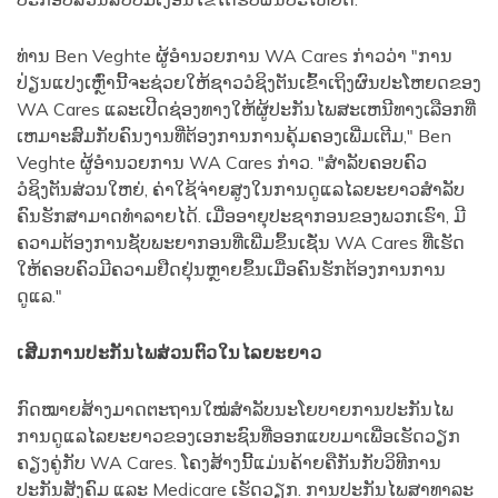
ທ່ານ Ben Veghte ຜູ້ອໍານວຍການ WA Cares ກ່າວວ່າ "ການ
ປ່ຽນແປງເຫຼົ່ານີ້ຈະຊ່ວຍໃຫ້ຊາວວໍຊິງຕັນເຂົ້າເຖິງຜົນປະໂຫຍດຂອງ
WA Cares ແລະເປີດຊ່ອງທາງໃຫ້ຜູ້ປະກັນໄພສະເຫນີທາງເລືອກທີ່
ເຫມາະສົມກັບຄົນງານທີ່ຕ້ອງການການຄຸ້ມຄອງເພີ່ມເຕີມ," Ben
Veghte ຜູ້ອໍານວຍການ WA Cares ກ່າວ. "ສໍາລັບຄອບຄົວ
ວໍຊິງຕັນສ່ວນໃຫຍ່, ຄ່າໃຊ້ຈ່າຍສູງໃນການດູແລໄລຍະຍາວສໍາລັບ
ຄົນຮັກສາມາດທໍາລາຍໄດ້. ເມື່ອອາຍຸປະຊາກອນຂອງພວກເຮົາ, ມີ
ຄວາມຕ້ອງການຊັບພະຍາກອນທີ່ເພີ່ມຂຶ້ນເຊັ່ນ WA Cares ທີ່ເຮັດ
ໃຫ້ຄອບຄົວມີຄວາມຢືດຢຸ່ນຫຼາຍຂຶ້ນເມື່ອຄົນຮັກຕ້ອງການການ
ດູແລ."
ເສີມການປະກັນໄພສ່ວນຕົວໃນໄລຍະຍາວ
ກົດໝາຍສ້າງມາດຕະຖານໃໝ່ສຳລັບນະໂຍບາຍການປະກັນໄພ
ການດູແລໄລຍະຍາວຂອງເອກະຊົນທີ່ອອກແບບມາເພື່ອເຮັດວຽກ
ຄຽງຄູ່ກັບ WA Cares. ໂຄງສ້າງນີ້ແມ່ນຄ້າຍຄືກັນກັບວິທີການ
ປະກັນສັງຄົມ ແລະ Medicare ເຮັດວຽກ. ການປະກັນໄພສາທາລະ