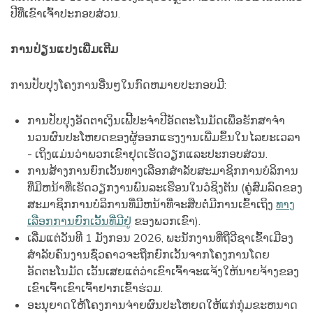
ປີທີ່ເຂົາເຈົ້າປະກອບສ່ວນ.
ການປ່ຽນແປງເພີ່ມເຕີມ
ການປັບປຸງໂຄງການອື່ນໆໃນກົດຫມາຍປະກອບມີ:
ການປັບປຸງອັດຕາເງິນເຟີ້ປະຈໍາປີອັດຕະໂນມັດເພື່ອຮັກສາຈໍາ
ນວນຜົນປະໂຫຍດຂອງຜູ້ອອກແຮງງານເພີ່ມຂຶ້ນໃນໄລຍະເວລາ
- ເຖິງແມ່ນວ່າພວກເຂົາຢຸດເຮັດວຽກແລະປະກອບສ່ວນ.
ການສ້າງການຍົກເວັ້ນທາງເລືອກສໍາລັບສະມາຊິກການບໍລິການ
ທີ່ມີຫນ້າທີ່ເຮັດວຽກງານພົນລະເຮືອນໃນວໍຊິງຕັນ (ຄູ່ສົມລົດຂອງ
ສະມາຊິກການບໍລິການທີ່ມີຫນ້າທີ່ຈະສືບຕໍ່ມີການເຂົ້າເຖິງ
ທາງ
ເລືອກການຍົກເວັ້ນທີ່ມີຢູ່
ຂອງພວກເຂົາ).
ເລີ່ມແຕ່ວັນທີ 1 ມັງກອນ 2026, ພະນັກງານທີ່ຖືວີຊາເຂົ້າເມືອງ
ສຳລັບຄົນງານຊົ່ວຄາວຈະຖືກຍົກເວັ້ນຈາກໂຄງການໂດຍ
ອັດຕະໂນມັດ ເວັ້ນເສຍແຕ່ວ່າເຂົາເຈົ້າຈະແຈ້ງໃຫ້ນາຍຈ້າງຂອງ
ເຂົາເຈົ້າເຂົາເຈົ້າຢາກເຂົ້າຮ່ວມ.
ອະນຸຍາດໃຫ້ໂຄງການຈ່າຍຜົນປະໂຫຍດໃຫ້ແກ່ກຸ່ມຂະຫນາດ