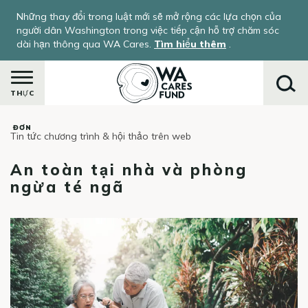
Nhảy
Những thay đổi trong luật mới sẽ mở rộng các lựa chọn của
đến
người dân Washington trong việc tiếp cận hỗ trợ chăm sóc
nội
dài hạn thông qua WA Cares.
Tìm hiểu thêm
.
dung
THỰC
ĐƠN
Tin tức chương trình & hội thảo trên web
Tìm
kiếm
An toàn tại nhà và phòng
ngừa té ngã