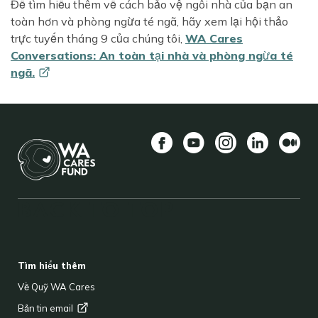
Để tìm hiểu thêm về cách bảo vệ ngôi nhà của bạn an
toàn hơn và phòng ngừa té ngã, hãy xem lại hội thảo
trực tuyến tháng 9 của chúng tôi,
WA Cares
Conversations: An toàn tại nhà và phòng ngừa té
ngã.
Facebook
YouTube
Instagram
LinkedIn
Vừa
BACK TO TOP
FOOTER
Tìm hiểu thêm
Về Quỹ WA Cares
Bản tin
email