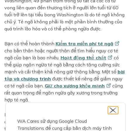
Washington, 49 phần trăm trong số tất cả các ca tử
vong liên quan đến thương tích ở người lớn tuổi từ 60
tuổi trở lên tại tiểu bang Washington là do té ngã không
chủ ý. Té ngã không phải là một phần bình thường của
quá trình lão hóa và có thể phòng ngừa được.
Bạn có thể hoàn thành
Kiểm tra miễn phí té
ngã
cho bản thân hoặc người thân để tìm hiểu nguy cơ té
ngã của bạn là bao nhiêu.
Hoạt động thể
chất
có
thể giúp ngăn ngừa té ngã bằng cách tăng cường sức
mạnh và cải thiện khả năng giữ thăng bằng. Một số
bài
tập và chương trình
được thiết kế riêng để giảm nguy
cơ té ngã của bạn.
Giữ cho xương khỏe
mạnh
cũng
rất quan trọng để ngăn ngừa gãy xương trong trường
hợp té ngã.
Một bước quan trọng khác là đảm bảo ngôi nhà của bạn
WA Cares sử dụng Google Cloud
an toàn, có thể bao gồm việc loại bỏ các mối nguy hiểm
Translations để cung cấp bản dịch máy tính
tiềm ẩn và lắp đặt các tính năng an toàn như thanh vịn