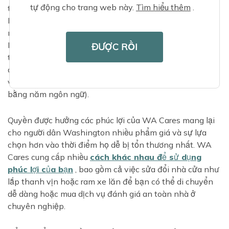
tự động cho trang web này.
Tìm hiểu thêm
.
trong phòng tắm hoặc ram dốc có tay vịn ở cửa trước.
Bạn có thắc mắc ngôi nhà của bạn hoặc ngôi nhà của
người thân yêu của bạn an toàn như thế nào không?
Bạn có thể
sử dụng danh sách kiểm tra này
để kiểm
ĐƯỢC RỒI
tra nhanh các mối nguy hiểm tiềm ẩn hoặc thực hiện
đánh giá chi tiết từng phòng bằng hướng dẫn, bảng tính
và danh sách kiểm tra
của AARP Home
Fit
(có sẵn
bằng năm ngôn ngữ).
Quyền được hưởng các phúc lợi của WA Cares mang lại
cho người dân Washington nhiều phẩm giá và sự lựa
chọn hơn vào thời điểm họ dễ bị tổn thương nhất. WA
Cares cung cấp nhiều
cách khác nhau để sử dụng
phúc lợi của bạn
, bao gồm cả việc sửa đổi nhà cửa như
lắp thanh vịn hoặc ram xe lăn để bạn có thể di chuyển
dễ dàng hoặc mua dịch vụ đánh giá an toàn nhà ở
chuyên nghiệp.